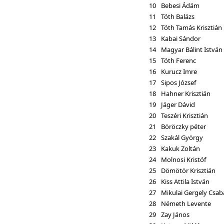
10
Bebesi Ádám
11
Tóth Balázs
12
Tóth Tamás Krisztián
13
Kabai Sándor
14
Magyar Bálint István
15
Tóth Ferenc
16
Kurucz Imre
17
Sipos József
18
Hahner Krisztián
19
Jáger Dávid
20
Teszéri Krisztián
21
Böröczky péter
22
Szakál György
23
Kakuk Zoltán
24
Molnosi Kristóf
25
Dömötör Krisztián
26
Kiss Attila István
27
Mikulai Gergely Csab
28
Németh Levente
29
Zay János