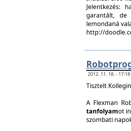
Jelentkezés: h
garantált, de
lemondaná vala
http://doodle.
Robotpro
2012. 11. 18. - 17:
Tisztelt Kollegi
A Flexman Robo
tanfolyam
ot i
szombati napo