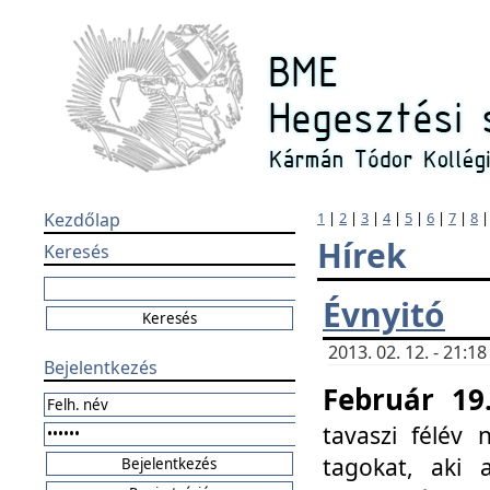
Kezdőlap
1
|
2
|
3
|
4
|
5
|
6
|
7
|
8
Hírek
Keresés
Évnyitó
2013. 02. 12. - 21:
Bejelentkezés
Február 19
tavaszi félév
tagokat, aki 