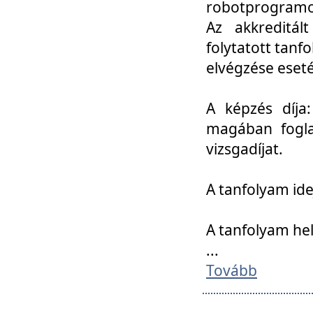
robotprogramoz
Az akkreditál
folytatott tan
elvégzése eset
A képzés díja
magában foglal
vizsgadíjat.
A tanfolyam ide
A tanfolyam he
...
Tovább