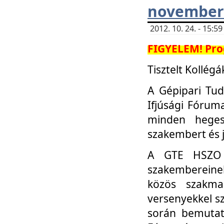
november 
2012. 10. 24. - 15:
FIGYELEM! Pro
Tisztelt Kollégá
A Gépipari Tu
Ifjúsági Fóru
minden heges
szakembert és 
A GTE HSZO I
szakembereinek
közös szakmai
versenyekkel sz
során bemutatk