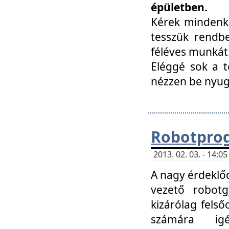
épületben.
Kérek mindenki
tesszük rendbe
féléves munkát
Eléggé sok a te
nézzen be nyu
Robotprog
2013. 02. 03. - 14:
A nagy érdeklőd
vezető robotg
kizárólag felső
számára ig