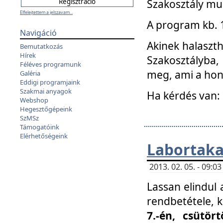
Szakosztály mu
Elfelejtettem a jelszavam...
A program kb. 1 
Navigáció
Akinek halaszth
Bemutatkozás
Hírek
Szakosztályba,
Féléves programunk
meg, ami a hon
Galéria
Eddigi programjaink
Szakmai anyagok
Ha kérdés van:
Webshop
Hegesztőgépeink
SzMSz
Támogatóink
Elérhetőségeink
Labortaka
2013. 02. 05. - 09:
Lassan elindul a
rendbetétele, k
7.-én, csütör