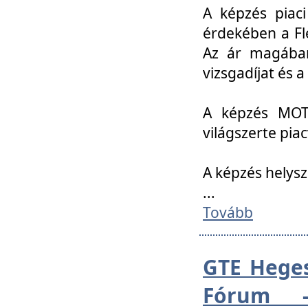
A képzés piac
érdekében a Fl
Az ár magában 
vizsgadíjat és a
A képzés MOT
világszerte pia
A képzés helys
...
Tovább
GTE Heges
Fórum -