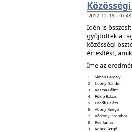
Közösségi
2012. 12. 19. - 07:
Idén is összesí
gyűjtöttek a ta
közösségi ösztö
értesítést, amik
Íme az eredmé
1
Simon Gergely
2
Uzonyi Sándor
3
Kozma Bálint
4
Fülöp Balázs
5
Bebők Balázs
6
Abonyi Gergő
7
Várkonyi Zsombor
8
Rév Tamás
9
Koncz Gergő