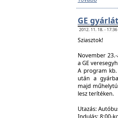
GE gyárlá
2012. 11. 18. - 17:
Sziasztok!
November 23.-á
a GE veresegyh
A program kb. 
után a gyárba
majd műhelytúr
lesz terítéken.
Utazás: Autóbu
Indulás: 8:00-k