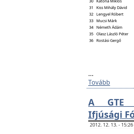
30
Katona Miklós
31
Kiss Mihály Dávid
32
Lengyel Róbert
33
Mucsi Márk
34
Németh Ádám
35
Olasz László Péter
36
Rostási Gergő
...
Tovább
A GTE H
Ifjúsági 
2012. 12. 13. - 15: