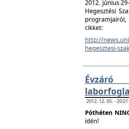
2012. június 2
Hegesztési Sza
programjairól,
cikket:
http://news.un
hegesztesi-szak
Évzáró 
laborfogl
2012. 12. 05. - 20:
Póthéten NIN
idén!