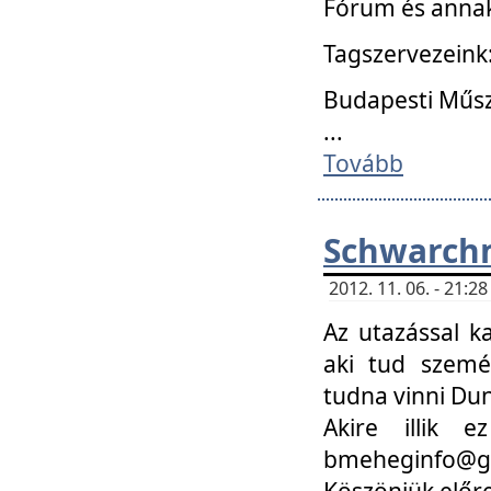
Fórum és annak
Tagszervezeink
Budapesti Műs
...
Tovább
Schwarchm
2012. 11. 06. - 21:
Az utazással k
aki tud szemé
tudna vinni Du
Akire illik 
bmeheginfo@gma
Köszönjük előre