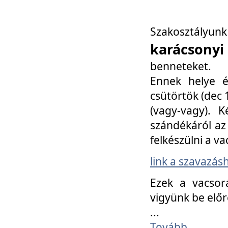
Szakosztály
karácsonyi
benneteket.
Ennek helye é
csütörtök (dec 1
(vagy-vagy). K
szándékáról az 
felkészülni a va
link a szavazás
Ezek a vacsor
vigyünk be előr
...
Tovább