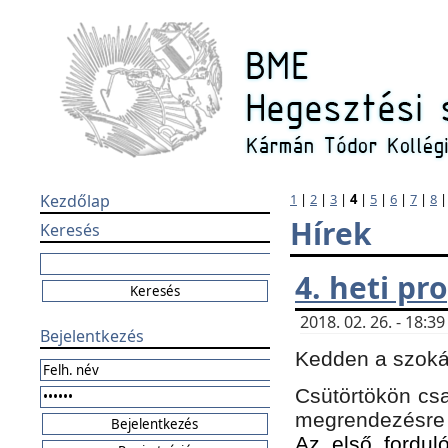
Kezdőlap
1
|
2
|
3
|
4
|
5
|
6
|
7
|
8
Hírek
Keresés
4. heti p
2018. 02. 26. - 18:
Bejelentkezés
Kedden a szokás
Csütörtökön csa
megrendezésre 
Az első forduló