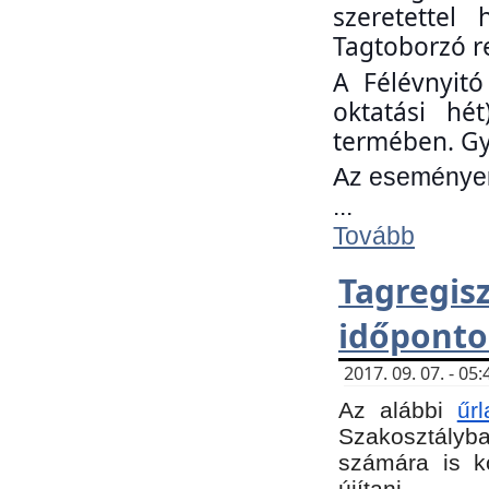
szeretettel
Tagtoborzó r
A Félévnyitó
oktatási hé
termében. Gy
Az eseményen 
...
Tovább
Tagregi
időponto
2017. 09. 07. - 0
Az alábbi
űr
Szakosztályba.
számára is k
újítani.