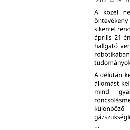
2017. 04. 25. -
A közel ne
öntevékeny k
sikerrel re
április 21-
hallgató ve
robotikáb
tudományok 
A délután k
állomást kel
mind gyak
roncsolás
különböző
gázszükségl
...