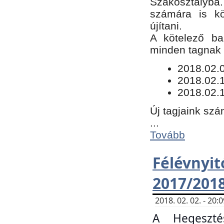
Szakosztályba.
számára is kö
újítani.
​A kötelező ba
minden tagnak m
​2018.02.
2018.02.
2018.02.1
Új tagjaink szá
...
Tovább
Félévn
2017/201
2018. 02. 02. - 20
A Hegeszté