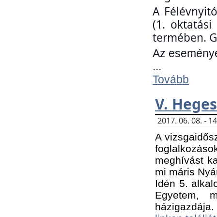
A Félévnyit
(1. oktatás
termében. G
Az eseményen
...
Tovább
V. Heges
2017. 06. 08. - 
A vizsgaidős
foglalkozás
meghívást ka
mi máris Nyár
Idén 5. alka
Egyetem, m
házigazdája.