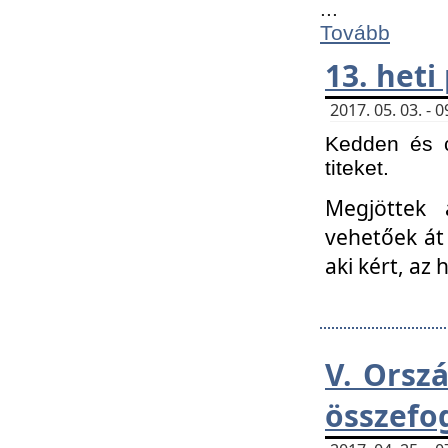
...
Tovább
13. heti
2017. 05. 03. -
Kedden és c
titeket.
Megjöttek 
vehetőek át
aki kért, az
V. Orsz
összefo