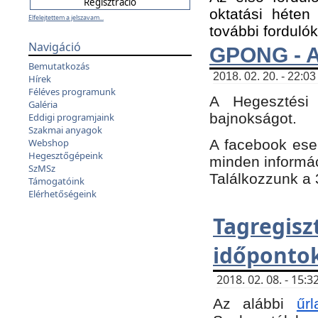
oktatási héten
Elfelejtettem a jelszavam...
további fordulók
Navigáció
GPONG - A
Bemutatkozás
2018. 02. 20. - 22:03
Hírek
Féléves programunk
A Hegesztési
Galéria
bajnokságot.
Eddigi programjaink
Szakmai anyagok
A facebook es
Webshop
Hegesztőgépeink
minden informáci
SzMSz
Találkozzunk a 3
Támogatóink
Elérhetőségeink
Tagregi
időpontok
2018. 02. 08. - 15
Az alábbi
űrl