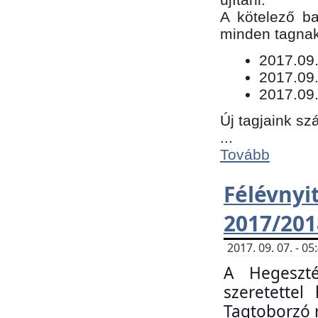
​A kötelező b
minden tagnak 
​2017.09
2017.09
2017.09.
Új tagjaink sz
...
Tovább
Félévn
2017/201
2017. 09. 07. - 
A Hegeszté
szeretette
Tagtoborzó 