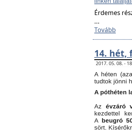
linken találjá
Érdemes rés
...
Tovább
14. hét,
2017. 05. 08. - 
A héten (az
tudtok jönni 
A póthéten l
Az
évzáró 
kezdettel k
A
beugró 50
sört. Kísérő