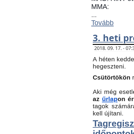
MMA:
...
Tovább
3. heti 
2018. 09. 17. - 0
A héten kedde
hegeszteni.
Csütörtökön
Aki még esetl
az
űrlap
on ér
tagok számár
kell újítani.
Tagregi
időpontok