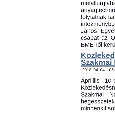
metallu
anyagtechn
folytatnak t
intézménybő
János Egyet
csapat az Ó
BME-ről kerül
Közleked
Szakmai
2018. 04. 04. - 05
Áprililis 1
Közlekedés
Szakmai N
hegesszetek 
mindenkit sok