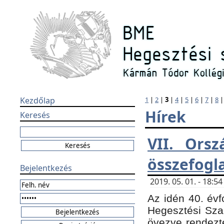
Kezdőlap
1
|
2
|
3
|
4
|
5
|
6
|
7
|
8
Hírek
Keresés
VII. Orsz
összefogl
Bejelentkezés
2019. 05. 01. - 18:
Az idén 40. évf
Hegesztési Sza
övezve rendezte