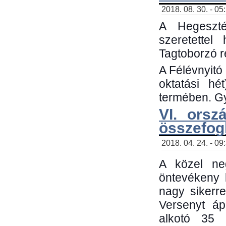
2018. 08. 30. - 05
A Hegeszté
szeretette
Tagtoborzó 
A Félévnyitó
oktatási h
termében. Gy
VI. orsz
összefog
2018. 04. 24. - 09
A közel neg
öntevékeny 
nagy sikerr
Versenyt áp
alkotó 35 h