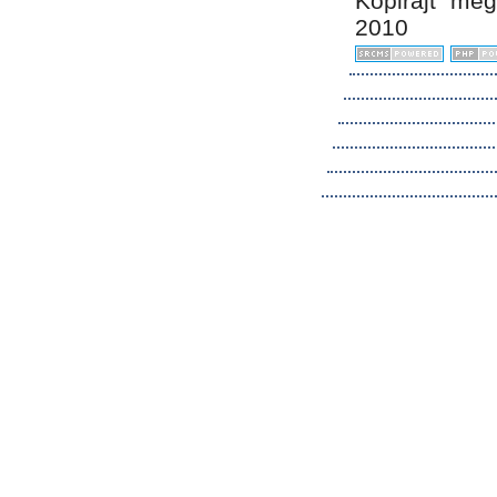
Kopirájt me
2010