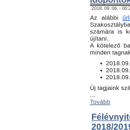
2018. 09. 06. - 06
Az alábbi
űr
Szakosztályba.
számára is k
újítani.
​A kötelező b
minden tagnak 
​2018.09
2018.09.
2018.09.
Új tagjaink sz
...
Tovább
Félévn
2018/201