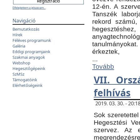
12-én. A szer
Elfelejtettem a jelszavam...
Tanszék laborj
Navigáció
rekord számú, 
hegesztéshe
Bemutatkozás
Hírek
anyagtechnológ
Féléves programunk
tanulmányokat.
Galéria
érkeztek,
Eddigi programjaink
Szakmai anyagok
...
Webshop
Tovább
Hegesztőgépeink
SzMSz
VII. Ors
Támogatóink
Elérhetőségeink
felhívás
2019. 03. 30. - 20
Sok szeretettel
Hegesztési Ve
szervez. Az 
megrendezésre 