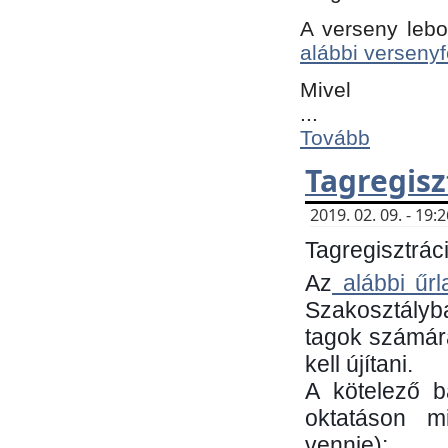
A verseny lebo
alábbi versenyf
Mivel
...
Tovább
Tagregisz
2019. 02. 09. - 19
Tagregisztráci
Az
alábbi űrl
Szakosztályb
tagok számára
kell újítani.
​A kötelező 
oktatáson m
vennie):