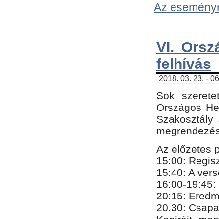
Az eseményről
VI. Orsz
felhívás
2018. 03. 23. - 0
Sok szerete
Országos He
Szakosztály 
megrendezésr
Az előzetes 
15:00: Regis
15:40: A ver
16:00-19:45:
20:
​15​
: Eredm
​20.30: Csapa