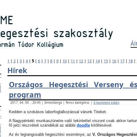
Ál
1
|
2
|
3
|
4
|
5
|
6
|
7
|
8
|
9
|
10
|
11
|
12
|
13
|
14
|
15
|
16
|
17
|
18
|
Hírek
Országos Hegesztési Verseny és
program
2017. 04. 09. - 20:45 | SimonGergo | Nincs kategória. |
0 komment eddig
Kedden a szokásos laborfoglalkozással várunk Titeket.
A Nagypénteki munkaszünetre való tekintettel viszont csak akkor tartun
fő jelzi részvételi szándékát az alábbi
doodle
kitöltésével.
Az év legrangosabb hegesztési eseménye, az
V. Országos Hegesztés