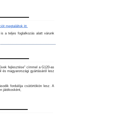
ót megtaláltok itt.
s a teljes foglalkozás alatt várunk
rművek fejlesztése" címmel a G120-as
l és magyarországi gyártásáról lesz
dik fordulója csütörtökön lesz. A
en játékosként,