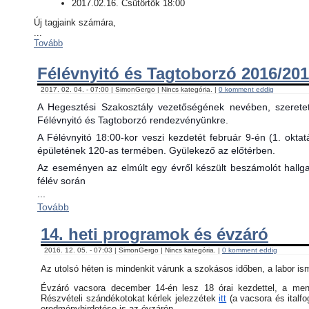
2017.02.16. Csütörtök 18:00
Új tagjaink számára,
...
Tovább
Félévnyitó és Tagtoborzó 2016/201
2017. 02. 04. - 07:00 | SimonGergo | Nincs kategória. |
0 komment eddig
A Hegesztési Szakosztály vezetőségének nevében, szerete
Félévnyitó és Tagtoborzó rendezvényünkre.
A Félévnyitó 18:00-kor veszi kezdetét február 9-én (1. okta
épületének 120-as termében. Gyülekező az előtérben.
Az eseményen az elmúlt egy évről készült beszámolót hallgat
félév során
...
Tovább
14. heti programok és évzáró
2016. 12. 05. - 07:03 | SimonGergo | Nincs kategória. |
0 komment eddig
Az utolsó héten is mindenkit várunk a szokásos időben, a labor is
Évzáró vacsora december 14-én lesz 18 órai kezdettel, a menü 
Részvételi szándékotokat kérlek jelezzétek
itt
(a vacsora és italfo
eredményhirdetése is az évzárón.