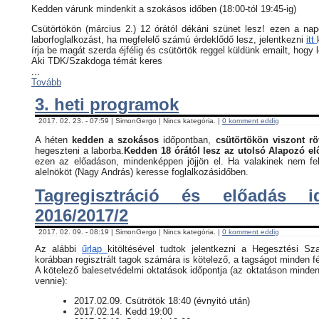
Kedden várunk mindenkit a szokásos időben (18:00-tól 19:45-ig)
Csütörtökön (március 2.) 12 órától dékáni szünet lesz! ezen a na
laborfoglalkozást, ha megfelelő számú érdeklődő lesz, jelentkezni
itt
írja be magát szerda éjfélig és csütörtök reggel küldünk emailt, hogy 
Aki TDK/Szakdoga témát keres
...
Tovább
3. heti programok
2017. 02. 23. - 07:59 | SimonGergo | Nincs kategória. |
0 komment eddig
A héten
kedden a szokásos
időpontban,
csütörtökön viszont rö
hegeszteni a laborba.
Kedden 18 órától lesz az utolsó Alapozó e
ezen az előadáson, mindenképpen jöjjön el. Ha valakinek nem fel
alelnököt (Nagy András) keresse foglalkozásidőben.
Tagregisztráció és előadás i
2016/2017/2
2017. 02. 09. - 08:19 | SimonGergo | Nincs kategória. |
0 komment eddig
Az alábbi
űrlap
kitöltésével tudtok jelentkezni a Hegesztési Sz
korábban regisztrált tagok számára is kötelező, a tagságot minden fé
​A kötelező balesetvédelmi oktatások időpontja (az oktatáson minden
vennie):
​2017.02.09. Csütrötök 18:40 (évnyitó után)
2017.02.14. Kedd 19:00