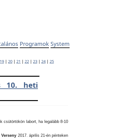
talános
Programok
System
19
|
20
|
21
|
22
|
23
|
24
|
25
 10. heti
k csütörtökön labort, ha legalább 8-10
i Verseny
2017. április 21-én pénteken