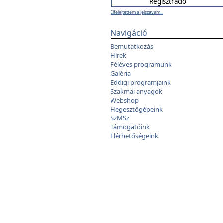
Elfelejtettem a jelszavam...
Navigáció
Bemutatkozás
Hírek
Féléves programunk
Galéria
Eddigi programjaink
Szakmai anyagok
Webshop
Hegesztőgépeink
SzMSz
Támogatóink
Elérhetőségeink