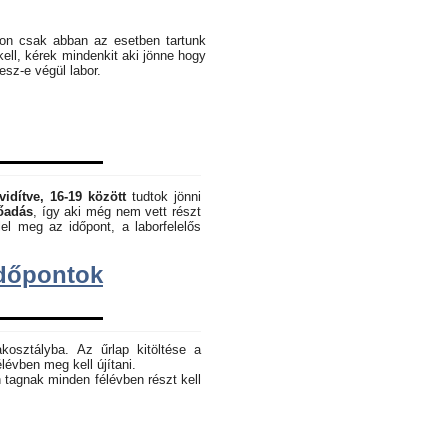
pon csak abban az esetben tartunk
kell, kérek mindenkit aki jönne hogy
lesz-e végül labor.
vidítve, 16-19 között
tudtok jönni
lőadás
, így aki még nem vett részt
el meg az időpont, a laborfelelős
dőpontok
akosztályba. Az űrlap kitöltése a
lévben meg kell újítani.
 tagnak minden félévben részt kell