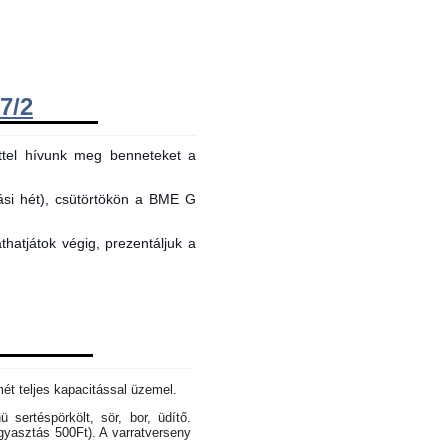
7/2
ttel hívunk meg benneteket a
tási hét), csütörtökön a BME G
hatjátok végig, prezentáljuk a
mét teljes kapacitással üzemel.
sertéspörkölt, sör, bor, üdítő.
gyasztás 500Ft). A varratverseny