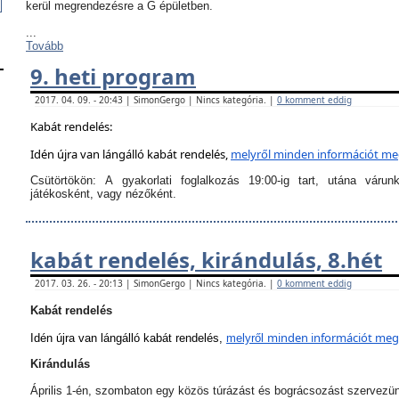
kerül megrendezésre a G épületben.
...
Tovább
9. heti program
2017. 04. 09. - 20:43 | SimonGergo | Nincs kategória. |
0 komment eddig
Kabát rendelés:
Idén újra van lángálló kabát rendelés,
melyről
minden információt megt
Csütörtökön:
A
gyakorlati foglalkozás 19:00-ig tart
, utána várun
játékosként, vagy nézőként.
kabát rendelés, kirándulás, 8.hét
2017. 03. 26. - 20:13 | SimonGergo | Nincs kategória. |
0 komment eddig
Kabát rendelés
minden információt megta
Idén újra van lángálló kabát rendelés,
melyről
Kirándulás
Április 1-én, szombaton egy közös túrázást és bográcsozást szervezü