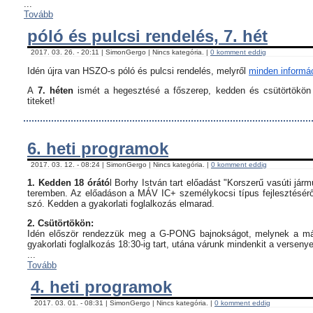
...
Tovább
póló és pulcsi rendelés, 7. hét
2017. 03. 26. - 20:11 | SimonGergo | Nincs kategória. |
0 komment eddig
Idén újra van HSZO-s póló és pulcsi rendelés, melyről
minden informáci
A
7. héten
ismét a hegesztésé a főszerep, kedden és csütörtökön i
titeket!
6. heti programok
2017. 03. 12. - 08:24 | SimonGergo | Nincs kategória. |
0 komment eddig
1. Kedden 18 órátó
l Borhy István tart előadást "Korszerű vasúti já
teremben. Az előadáson a MÁV IC+ személykocsi típus fejlesztésérő
szó. Kedden a gyakorlati foglalkozás elmarad.
2. Csütörtökön:
Idén először rendezzük meg a G-PONG bajnokságot, melynek a máso
gyakorlati foglalkozás 18:30-ig tart, utána várunk mindenkit a verseny
...
Tovább
4. heti programok
2017. 03. 01. - 08:31 | SimonGergo | Nincs kategória. |
0 komment eddig