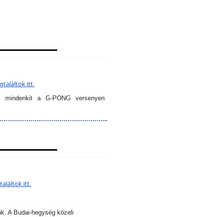
aláltok itt.
k mindenkit a G-PONG versenyen
láltok itt.
nk. A Budai-hegység közeli