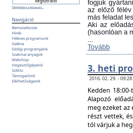
fogjuk gyártan
Elfelejtettem a jelszavam...
az előző félév
más feladat les
Navigáció
Aki az előadá
Bemutatkozás
(hasonlóan a
Hírek
Féléves programunk
...
Galéria
Tovább
Eddigi programjaink
Szakmai anyagok
Webshop
3. heti p
Hegesztőgépeink
SzMSz
Támogatóink
2016. 02. 29. - 09:
Elérhetőségeink
Kedden 18:00-t
Alapozó előad
meg ezeket az 
részt vettek, é
tól várjuk a he