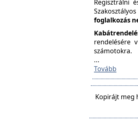
Regisztrálni 
Szakosztályos
foglalkozás n
Kabátrendelé
rendelésére v
számotokra.
...
Tovább
Kopirájt meg 