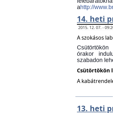
felebará
a
http://www.
14. heti
2015. 12. 07. - 09
A szokásos la
Csütörtökön
órakor indu
szabadon lehe
Csütörtökön 
A kabátrendelé
13. heti