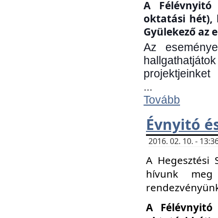
A Félévnyitó 
oktatási hét)
Gyülekező az e
Az eseményen
hallgathatjáto
projektjeinket
...
Tovább
Évnyitó é
2016. 02. 10. - 13
A Hegesztési 
hívunk meg 
rendezvényünk
A Félévnyitó