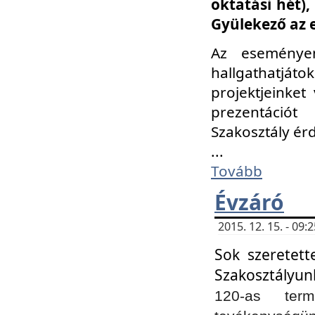
oktatási hét)
Gyülekező az 
Az eseménye
hallgathatjáto
projektjeinket
prezentációt
Szakosztály ér
...
Tovább
Évzáró
2015. 12. 15. - 09
Sok szeretett
Szakosztályun
120-as ter