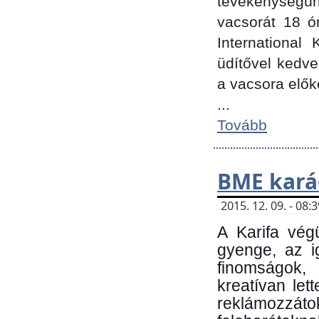
tevékenységünk
vacsorát 18 ó
International 
üdítővel kedv
a vacsora elők
...
Tovább
BME kará
2015. 12. 09. - 08
A Karifa vég
gyenge, az i
finomságok,
kreatívan let
reklámozzá