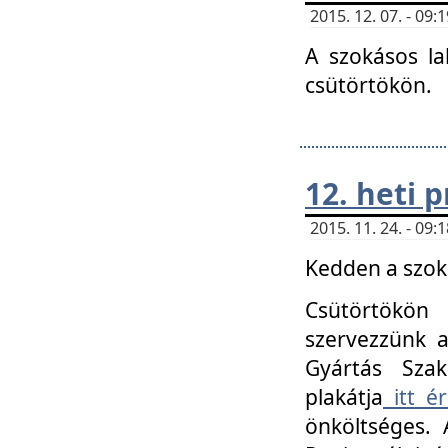
2015. 12. 07. - 09
A szokásos la
csütörtökön.
12. heti
2015. 11. 24. - 09
Kedden a szoká
Csütörtökö
szervezzünk a
Gyártás Szak
plakátja
itt ér
önköltséges. 