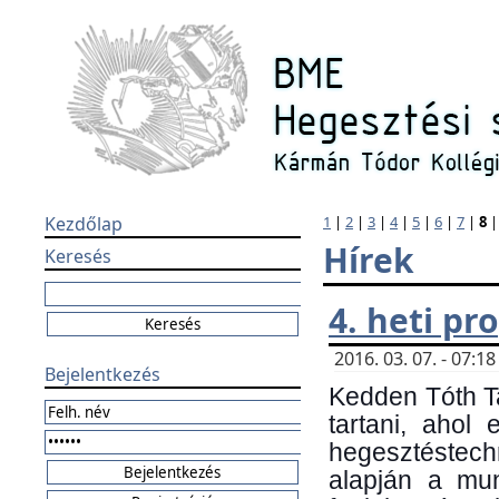
Kezdőlap
1
|
2
|
3
|
4
|
5
|
6
|
7
|
8
Hírek
Keresés
4. heti p
2016. 03. 07. - 07:
Bejelentkezés
Kedden Tóth Ta
tartani, ahol
hegesztéstechn
alapján a mun