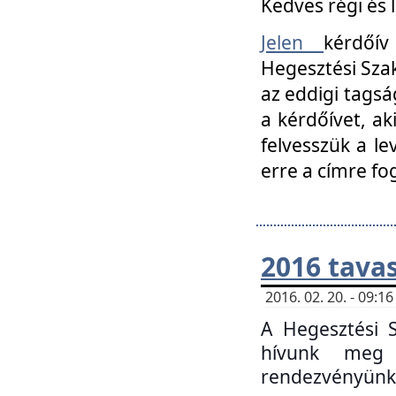
Kedves régi és 
Jelen
kérdőív
Hegesztési Szak
az eddigi tagsá
a kérdőívet, ak
felvesszük a le
erre a címre fo
2016 tavas
2016. 02. 20. - 09:
A Hegesztési S
hívunk meg 
rendezvényünk