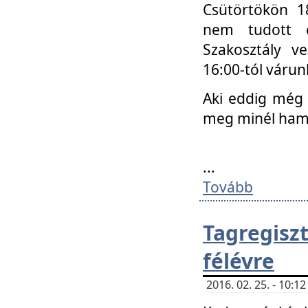
Csütörtökön 18
nem tudott e
Szakosztály v
16:00-tól váru
Aki eddig még 
meg minél ham
...
Tovább
Tagregis
félévre
2016. 02. 25. - 10: