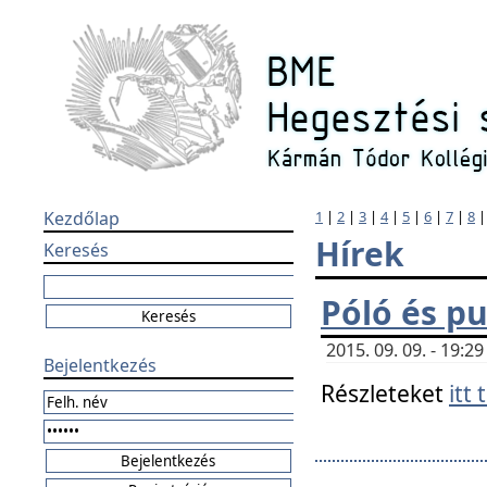
Kezdőlap
1
|
2
|
3
|
4
|
5
|
6
|
7
|
8
Hírek
Keresés
Póló és pu
2015. 09. 09. - 19:
Bejelentkezés
Részleteket
itt 