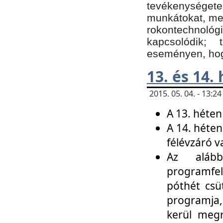
tevékenységet
munkátokat, me
rokontechnoló
kapcsolódik;
eseményen, hogy
13. és 14.
2015. 05. 04. - 13:
A 13. héten
A 14. héten
félévzáró v
Az alább
programfel
póthét csü
programja,
kerül meg