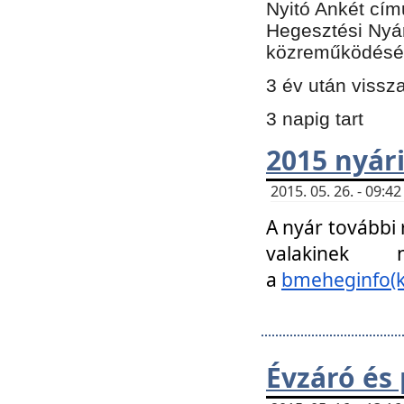
Nyitó Ankét cím
Hegesztési Nyá
közreműködésé
3 év után vissz
3 napig tart
2015 nyári
2015. 05. 26. - 09:
A nyár további
valakinek
a
bmeheginfo(k
Évzáró és