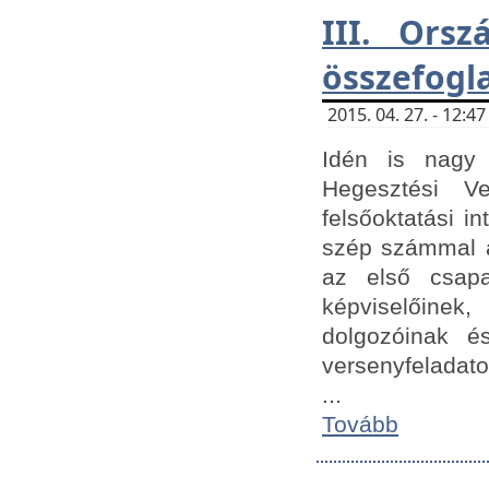
III. Orsz
összefogl
2015. 04. 27. - 12:
Idén is nagy 
Hegesztési Ve
felsőoktatási 
szép számmal a
az első csap
képviselőine
dolgozóinak é
versenyfeladato
...
Tovább