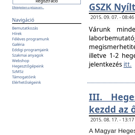
GSZK Nyíl
Elfelejtettem a jelszavam...
2015. 09. 07. - 08:
Navigáció
Várunk minde
Bemutatkozás
Hírek
laborbemutató
Féléves programunk
Galéria
megismerhetite
Eddigi programjaink
illetve 1-2 heg
Szakmai anyagok
Webshop
jelentkezés
itt.
Hegesztőgépeink
SzMSz
Támogatóink
Elérhetőségeink
III. Heg
kezdd az ő
2015. 08. 17. - 13:
A Magyar Hegesz