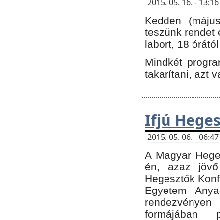
2015. 05. 16. - 13:
Kedden (május 
teszünk rendet 
labort, 18 órátó
Mindkét program
takarítani, azt 
Ifjú Hege
2015. 05. 06. - 06:
A Magyar Heges
én, azaz jövő
Hegesztők Konfe
Egyetem Anyag
rendezvén
formájában 