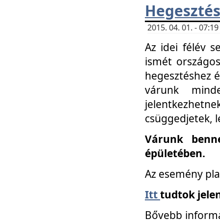
Hegesztés
2015. 04. 01. - 07:
Az idei félév 
ismét országos
hegesztéshez é
várunk mind
jelentkezhe
csüggedjetek, l
Várunk benne
épületében.
Az esemény pla
Itt
tudtok jele
Bővebb informá