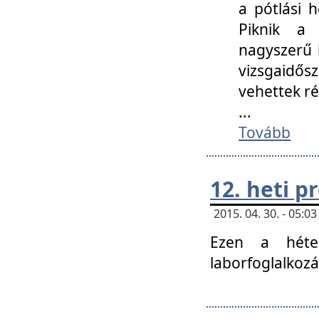
a pótlási h
Piknik a 
nagyszerű 
vizsgaidő
vehettek ré
...
Tovább
12. heti 
2015. 04. 30. - 05:
Ezen a héte
laborfoglalkozá