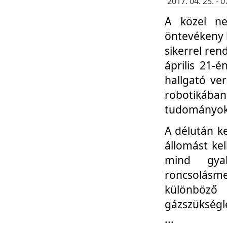
2017. 04. 25. -
A közel ne
öntevékeny k
sikerrel re
április 21-
hallgató ve
robotikáb
tudományok 
A délután k
állomást kel
mind gyak
roncsolás
különböző
gázszükségl
...