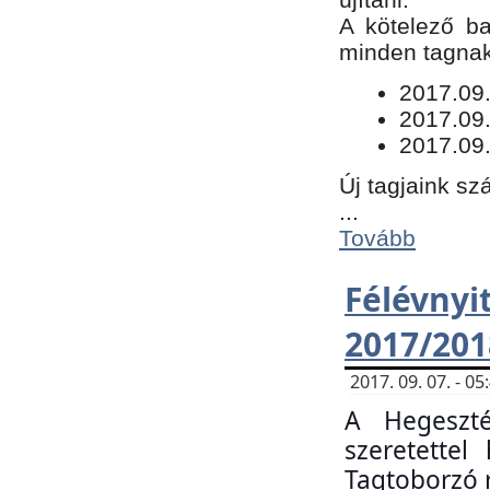
​A kötelező b
minden tagnak 
​2017.09
2017.09
2017.09.
Új tagjaink sz
...
Tovább
Félévn
2017/201
2017. 09. 07. - 
A Hegeszté
szeretette
Tagtoborzó 