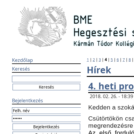
Kezdőlap
1
|
2
|
3
|
4
|
5
|
6
|
7
|
8
Hírek
Keresés
4. heti p
2018. 02. 26. - 18:
Bejelentkezés
Kedden a szokás
Csütörtökön csa
megrendezésre 
Az első forduló