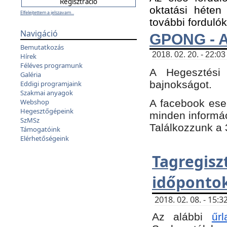
oktatási héten
Elfelejtettem a jelszavam...
további fordulók
Navigáció
GPONG - A
Bemutatkozás
2018. 02. 20. - 22:03
Hírek
Féléves programunk
A Hegesztési
Galéria
bajnokságot.
Eddigi programjaink
Szakmai anyagok
A facebook es
Webshop
Hegesztőgépeink
minden informáci
SzMSz
Találkozzunk a 3
Támogatóink
Elérhetőségeink
Tagregi
időpontok
2018. 02. 08. - 15
Az alábbi
űrl