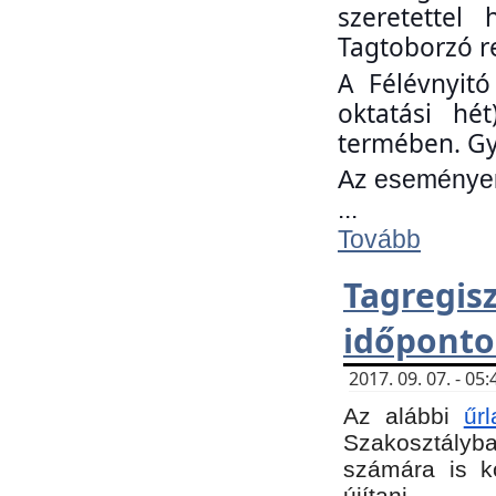
szeretettel
Tagtoborzó r
A Félévnyitó
oktatási hé
termében. Gy
Az eseményen 
...
Tovább
Tagregi
időponto
2017. 09. 07. - 0
Az alábbi
űr
Szakosztályba.
számára is k
újítani.