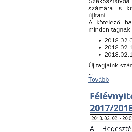
Szakosztályba.
számára is kö
újítani.
​A kötelező ba
minden tagnak m
​2018.02.
2018.02.
2018.02.1
Új tagjaink szá
...
Tovább
Félévn
2017/201
2018. 02. 02. - 20
A Hegeszté