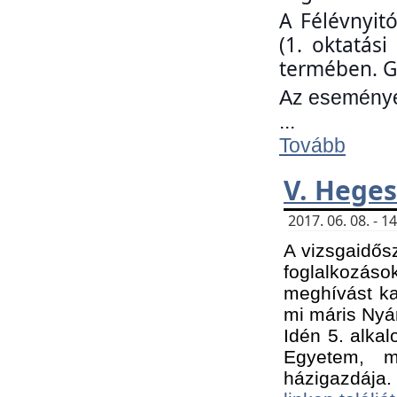
A Félévnyit
(1. oktatás
termében. G
Az eseményen
...
Tovább
V. Heges
2017. 06. 08. - 
A vizsgaidős
foglalkozás
meghívást ka
mi máris Nyár
Idén 5. alka
Egyetem, m
házigazdája.