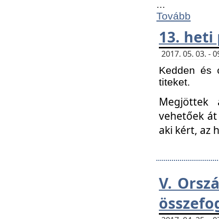
...
Tovább
13. heti
2017. 05. 03. -
Kedden és c
titeket.
Megjöttek 
vehetőek át
aki kért, az
V. Orsz
összefo