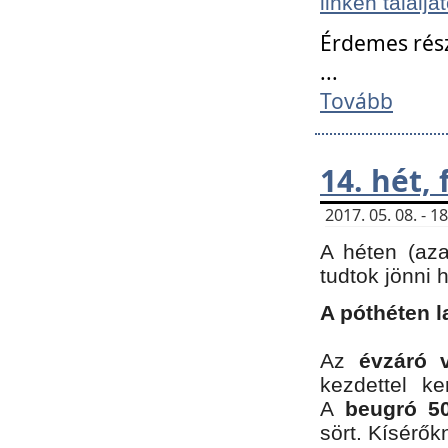
linken találjá
Érdemes rés
...
Tovább
14. hét,
2017. 05. 08. - 
A héten (az
tudtok jönni 
A póthéten l
Az
évzáró 
kezdettel k
A
beugró 50
sört. Kísérő