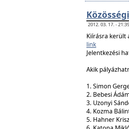
Közösségi
2012. 03. 17. - 21
Kiírásra kerül
link
Jelentkezési ha
Akik pályázhat
1. Simon Gerge
2. Bebesi Ádá
3. Uzonyi Sánd
4. Kozma Bálin
5. Hahner Kris
6. Katona Mikl