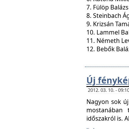
7. Fülöp Balázs
8. Steinbach Á
9. Krizsán Tam
10. Lammel Ba
11. Németh Le
12. Bebők Balá
Új fényké
2012. 03. 10. - 09
Nagyon sok új 
mostanában t
időszakról is. A