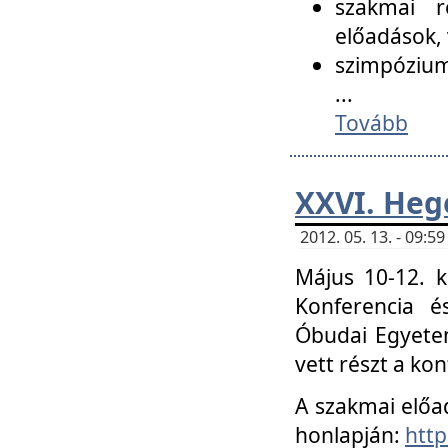
szakmai r
előadások, 
szimpózium
...
Tovább
XXVI. Heg
2012. 05. 13. - 09:
Május 10-12. k
Konferencia é
Óbudai Egyetem
vett részt a ko
A szakmai előa
honlapján:
http