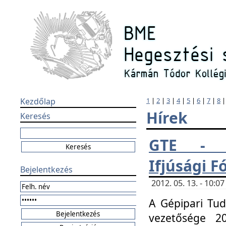
Kezdőlap
1
|
2
|
3
|
4
|
5
|
6
|
7
|
8
Hírek
Keresés
GTE - H
Ifjúsági 
Bejelentkezés
2012. 05. 13. - 10:
A Gépipari Tu
vezetősége 20