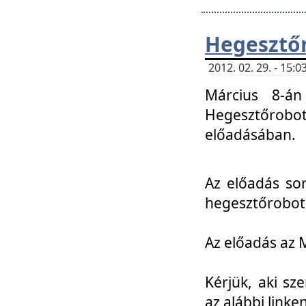
Hegesztőr
2012. 02. 29. - 15:
Március 8-án
Hegesztőrobo
előadásában.
Az előadás so
hegesztőroboto
Az előadás az 
Kérjük, aki sz
az alábbi linken