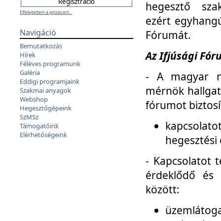
hegesztő sza
Elfelejtettem a jelszavam...
ezért egyhangú
Navigáció
Fórumát.
Bemutatkozás
Az Ifjúsági Fóru
Hírek
Féléves programunk
Galéria
- A magyar m
Eddigi programjaink
mérnök hallgat
Szakmai anyagok
Webshop
fórumot biztosí
Hegesztőgépeink
SzMSz
kapcsolat
Támogatóink
Elérhetőségeink
hegesztési 
- Kapcsolatot t
érdeklődő és 
között:
üzemlátoga