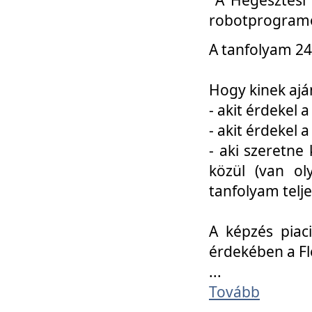
robotprogramo
A tanfolyam 24
Hogy kinek ajá
- akit érdekel 
- akit érdekel
- aki szeretne 
közül (van ol
tanfolyam telje
A képzés piac
érdekében a F
...
Tovább