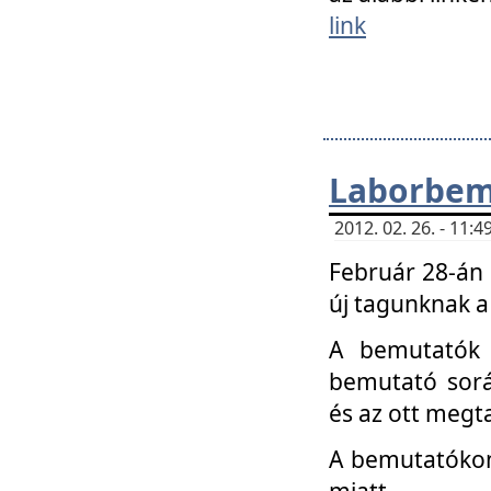
link
Laborbem
2012. 02. 26. - 11:
Február 28-án
új tagunknak a
A bemutatók 
bemutató sorá
és az ott megta
A bemutatókon 
miatt.