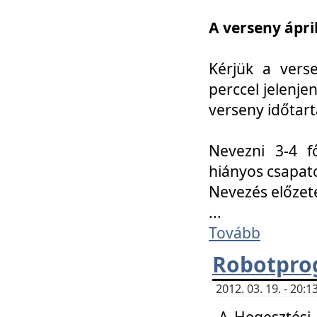
A verseny ápril
Kérjük a vers
perccel jelenje
verseny időtar
Nevezni 3-4 f
hiányos csapat
Nevezés előze
...
Tovább
Robotpro
2012. 03. 19. - 20:
A Hegesztési S