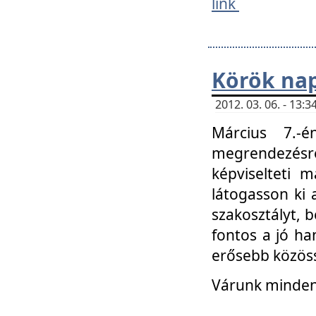
link
Körök na
2012. 03. 06. - 13
Március 7.-
megrendezésre
képviselteti 
látogasson ki 
szakosztályt, b
fontos a jó ha
erősebb közöss
Várunk mindenk