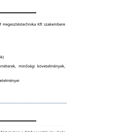
M Hegesztéstechnika Kft szakembere
ek)
raméterek, minőségi követelmények,
vetelményei