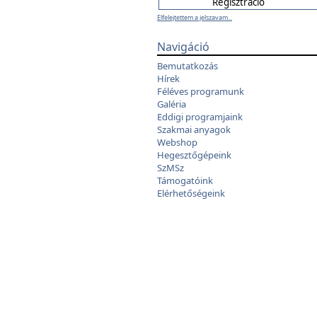
Elfelejtettem a jelszavam...
Navigáció
Bemutatkozás
Hírek
Féléves programunk
Galéria
Eddigi programjaink
Szakmai anyagok
Webshop
Hegesztőgépeink
SzMSz
Támogatóink
Elérhetőségeink