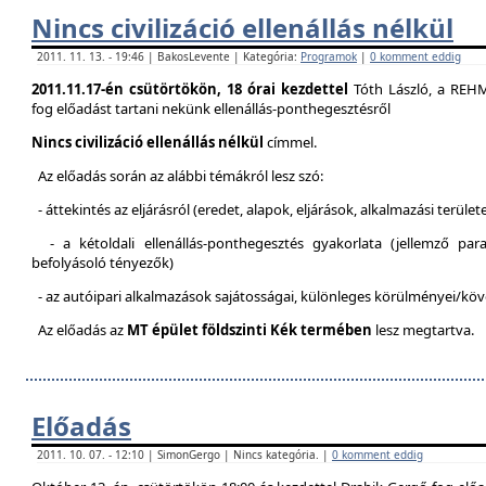
Nincs civilizáció ellenállás nélkül
2011. 11. 13. - 19:46 | BakosLevente | Kategória:
Programok
|
0 komment eddig
2011.11.17-én csütörtökön, 18 órai kezdettel
Tóth László, a REH
fog előadást tartani nekünk ellenállás-ponthegesztésről
Nincs civilizáció ellenállás nélkül
címmel.
Az előadás során az alábbi témákról lesz szó:
- áttekintés az eljárásról (eredet, alapok, eljárások, alkalmazási terület
- a kétoldali ellenállás-ponthegesztés gyakorlata (jellemző pa
befolyásoló tényezők)
- az autóipari alkalmazások sajátosságai, különleges körülményei/kö
Az előadás az
MT épület földszinti Kék termében
lesz megtartva.
Előadás
2011. 10. 07. - 12:10 | SimonGergo | Nincs kategória. |
0 komment eddig