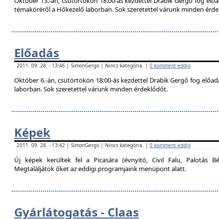
Október 13.-án, csütörtökön 18:00-ás kezdettel Drabik Gergő fog előa
témaköréről a Hőkezelő laborban. Sok szeretettel várunk minden érde
Előadás
2011. 09. 28. - 13:46 | SimonGergo | Nincs kategória. |
0 komment eddig
Október 6.-án, csütörtökön 18:00-ás kezdettel Drabik Gergő fog előadás
laborban. Sok szeretettel várunk minden érdeklődőt.
Képek
2011. 09. 28. - 13:42 | SimonGergo | Nincs kategória. |
0 komment eddig
Új képek kerültek fel a Picasára (évnyitó, Civil Falu, Palotás Bé
Megtaláljátok őket az eddigi programjaink menüpont alatt.
Gyárlátogatás - Claas