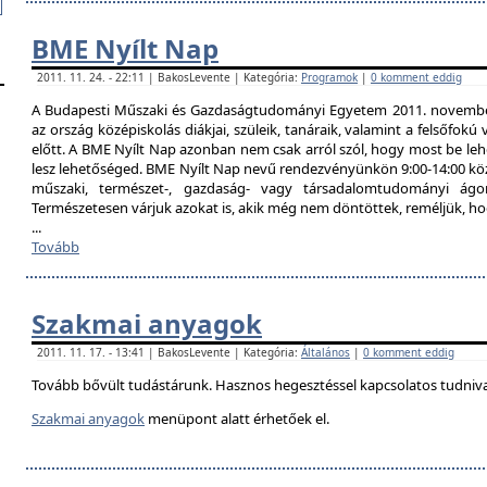
BME Nyílt Nap
2011. 11. 24. - 22:11 | BakosLevente | Kategória:
Programok
|
0 komment eddig
A Budapesti Műszaki és Gazdaságtudományi Egyetem 2011. november 
az ország középiskolás diákjai, szüleik, tanáraik, valamint a felsőfok
előtt. A BME Nyílt Nap azonban nem csak arról szól, hogy most be lehe
lesz lehetőséged. BME Nyílt Nap nevű rendezvényünkön 9:00-14:00 közö
műszaki, természet-, gazdaság- vagy társadalomtudományi ágon
Természetesen várjuk azokat is, akik még nem döntöttek, reméljük, h
...
Tovább
Szakmai anyagok
2011. 11. 17. - 13:41 | BakosLevente | Kategória:
Általános
|
0 komment eddig
Tovább bővült tudástárunk. Hasznos hegesztéssel kapcsolatos tudniv
Szakmai anyagok
menüpont alatt érhetőek el.