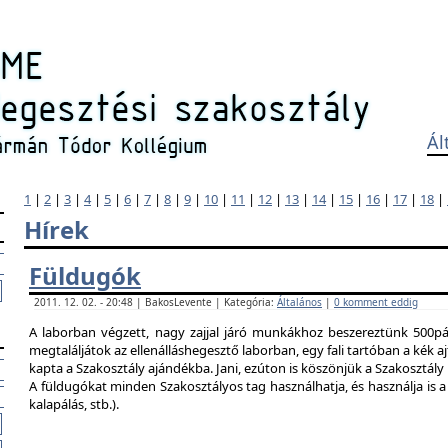
Ál
1
|
2
|
3
|
4
|
5
|
6
|
7
|
8
|
9
|
10
|
11
|
12
|
13
|
14
|
15
|
16
|
17
|
18
|
Hírek
Füldugók
2011. 12. 02. - 20:48 | BakosLevente | Kategória:
Általános
|
0 komment eddig
A laborban végzett, nagy zajjal járó munkákhoz beszereztünk 500pár
megtaláljátok az ellenálláshegesztő laborban, egy fali tartóban a kék ajt
kapta a Szakosztály ajándékba. Jani, ezúton is köszönjük a Szakosztál
A füldugókat minden Szakosztályos tag használhatja, és használja is a 
kalapálás, stb.).