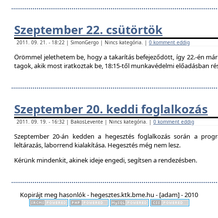
Szeptember 22. csütörtök
2011. 09. 21. - 18:22 | SimonGergo | Nincs kategória. |
0 komment eddig
Örömmel jelethetem be, hogy a takarítás befejeződött, így 22.-én már 
tagok, akik most iratkoztak be, 18:15-től munkavédelmi előadásban ré
Szeptember 20. keddi foglalkozás
2011. 09. 19. - 16:32 | BakosLevente | Nincs kategória. |
0 komment eddig
Szeptember 20-án kedden a hegesztés foglalkozás során a progr
leltárazás, laborrend kialakítása. Hegesztés még nem lesz.
Kérünk mindenkit, akinek ideje engedi, segítsen a rendezésben.
Kopirájt meg hasonlók - hegesztes.ktk.bme.hu - [adam] - 2010