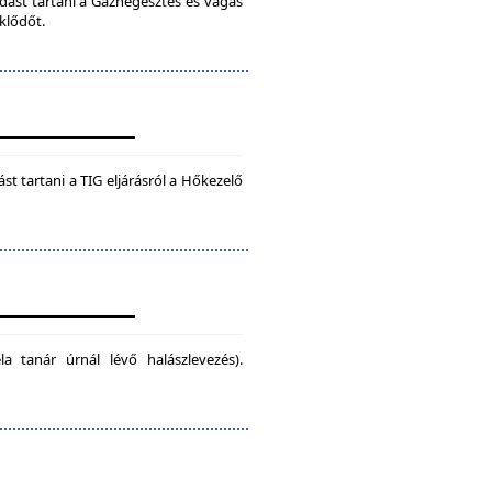
dást tartani a Gázhegesztés és vágás
klődőt.
t tartani a TIG eljárásról a Hőkezelő
la tanár úrnál lévő halászlevezés).