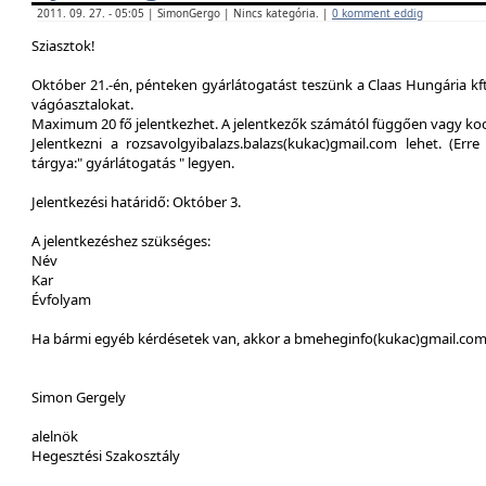
2011. 09. 27. - 05:05 | SimonGergo | Nincs kategória. |
0 komment eddig
Sziasztok!
Október 21.-én, pénteken gyárlátogatást teszünk a Claas Hungária kft
vágóasztalokat.
Maximum 20 fő jelentkezhet. A jelentkezők számától függően vagy ko
Jelentkezni a rozsavolgyibalazs.balazs(kukac)gmail.com lehet. (Erre 
tárgya:" gyárlátogatás " legyen.
Jelentkezési határidő: Október 3.
A jelentkezéshez szükséges:
Név
Kar
Évfolyam
Ha bármi egyéb kérdésetek van, akkor a bmeheginfo(kukac)gmail.com -
Simon Gergely
alelnök
Hegesztési Szakosztály