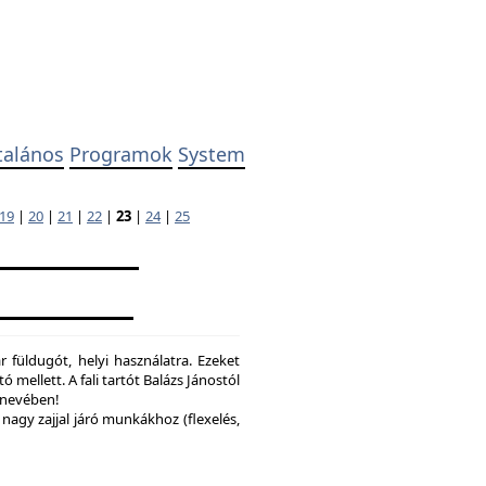
talános
Programok
System
19
|
20
|
21
|
22
|
23
|
24
|
25
 füldugót, helyi használatra. Ezeket
ó mellett. A fali tartót Balázs Jánostól
y nevében!
nagy zajjal járó munkákhoz (flexelés,