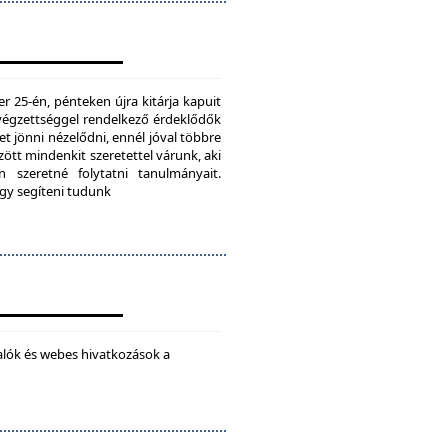
25-én, pénteken újra kitárja kapuit
ú végzettséggel rendelkező érdeklődők
t jönni nézelődni, ennél jóval többre
tt mindenkit szeretettel várunk, aki
 szeretné folytatni tanulmányait.
ogy segíteni tudunk
alók és webes hivatkozások a