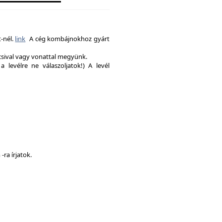
-nél.
link
A cég kombájnokhoz gyárt
csival vagy vonattal megyünk.
a levélre ne válaszoljatok!) A levél
ra írjatok.