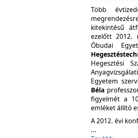
Több évtize
megrendezésr
kitekintésű á
ezelőtt 2012.
Óbudai Egy
Hegesztéstechn
Hegesztési Sz
Anyagvizsgála
Egyetem szerv
Béla
professzor
figyelmét a 10
emléket állító
A 2012. évi ko
...