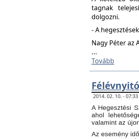
tagnak teleje
dolgozni.
- A hegesztések
Nagy Péter az A
...
Tovább
Félévnyit
2014. 02. 10. - 07:
A Hegesztési Sz
ahol lehetőség
valamint az újo
Az esemény időp