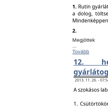
1.
Rutin gyárlá
a dolog, tölts
Mindenképpen 
2.
Megjöttek
...
Tovább
12. h
gyárlátog
2013. 11. 26. - 07
A szokásos lab
1. Csütörtökö