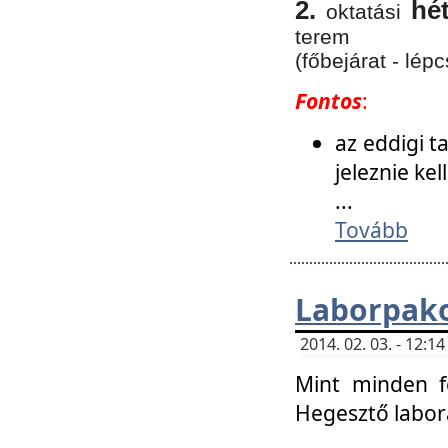
2.
hé
oktatási
terem
(főbejárat - lépc
Fontos
:
az eddigi 
jeleznie ke
...
Tovább
Laborpako
2014. 02. 03. - 12:
Mint minden f
Hegesztő labor