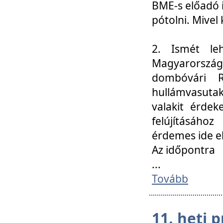
BME-s előadó i
pótolni. Mivel 
2. Ismét le
Magyarország
dombóvári R
hullámvasuta
valakit érdek
felújításáh
érdemes ide el
Az időpontra
...
Tovább
11. heti