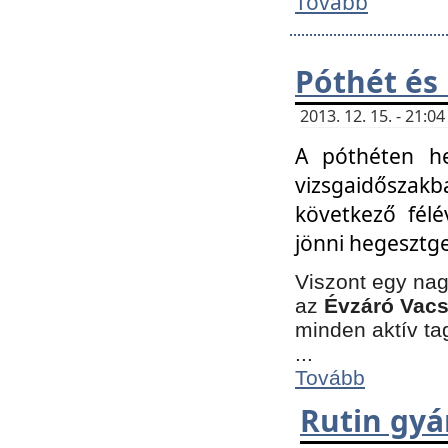
Tovább
Póthét és
2013. 12. 15. - 21:
A póthéten he
vizsgaidőszak
következő félé
jönni hegesztge
Viszont egy nag
az
Évzáró Vacs
minden aktív ta
...
Tovább
Rutin gyá