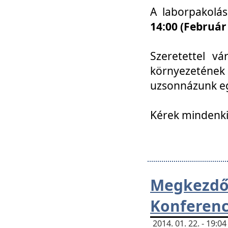
A laborpakolá
14:00 (Február
Szeretettel vá
környezetének
uzsonnázunk eg
Kérek mindenki
Megkezd
Konferenc
2014. 01. 22. - 19: