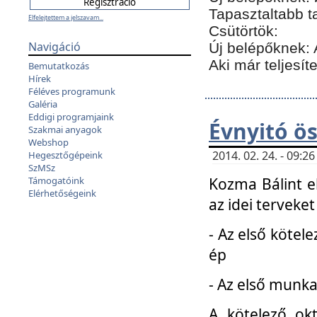
Tapasztaltabb t
Elfelejtettem a jelszavam...
Csütörtök:
Navigáció
Új belépőknek: 
Aki már teljesít
Bemutatkozás
Hírek
Féléves programunk
Galéria
Eddigi programjaink
Évnyitó ö
Szakmai anyagok
Webshop
2014. 02. 24. - 09:
Hegesztőgépeink
SzMSz
Kozma Bálint el
Támogatóink
Elérhetőségeink
az idei terveket
- Az első kötele
ép
- Az első munka
A kötelező ok