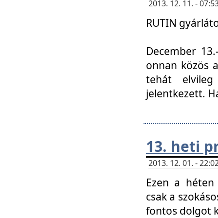
2013. 12. 11. - 07
RUTIN gyárláto
December 13.-á
onnan közös a
tehát elvile
jelentkezett. H
13. heti 
2013. 12. 01. - 22
Ezen a héten
csak a szokáso
fontos dolgot 