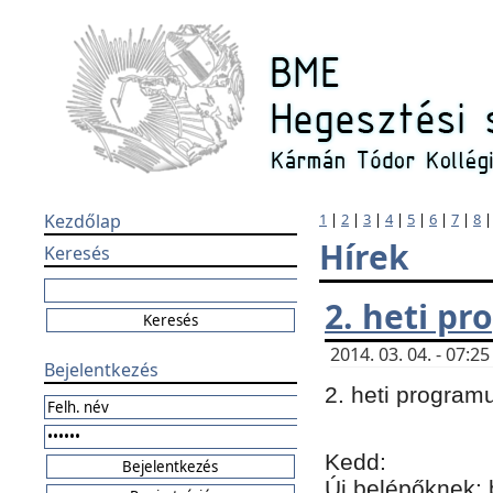
Kezdőlap
1
|
2
|
3
|
4
|
5
|
6
|
7
|
8
Hírek
Keresés
2. heti p
2014. 03. 04. - 07:
Bejelentkezés
2. heti program
Kedd:
Új belépőknek: 