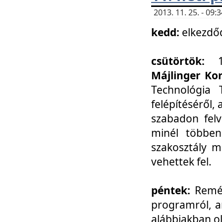
2013. 11. 25. - 09
kedd:
elkezdő
csütörtök:
Májlinger Ko
Technológia 
felépítéséről,
szabadon felv
minél többen
szakosztály m
vehettek fel.
péntek:
Remél
programról, a
alábbiakban ol