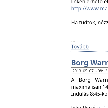
linken érhető el
http://www.mac
Ha tudtok, nézz
...
Tovább
Borg Warn
2013. 05. 07. - 08:
A Borg Warne
maximálisan 14 
Indulás 8:45-ko
Jelentkezés
itt!