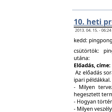
10. heti 
2013. 04. 15. - 06:
kedd: pingpong 
csütörtök: pi
utána:
Előadás, címe:
Az előadás sor
ipari példákkal
- Milyen terve
hegesztett ter
- Hogyan törté
- Milyen veszély