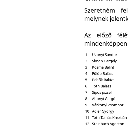
Szeretném fel
melynek jelent
Az előző fél
mindenképpen a
1
Uzonyi Sándor
2
Simon Gergely
3
Kozma Bálint
4
Fülöp Balázs
5
Bebők Balázs
6
Tóth Balázs
7
Sípos józsef
8
Abonyi Gergő
9
Várkonyi Zsombor
10
Adler György
11
Tóth Tamás Krisztián
12
Steinbach Ágoston