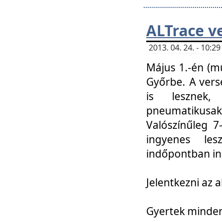
ALTrace v
2013. 04. 24. - 10:
Május 1.-én (m
Győrbe. A vers
is lesznek
pneumatikusak
Valószínűleg 7
ingyenes lesz
indőpontban in
Jelentkezni az a
Gyertek mindenk