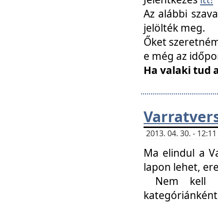
Az alábbi szav
jelölték meg.
Őket szeretném 
e még az időpo
Ha valaki tud 
Varratver
2013. 04. 30. - 12:
Ma elindul a V
lapon lehet, er
Nem kell mi
kategóriánként 