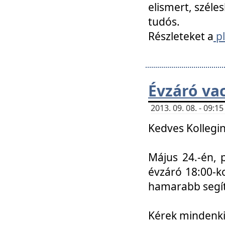
elismert, széle
tudós.
Részleteket a
pl
Évzáró va
2013. 09. 08. - 09:
Kedves Kollegin
Május 24.-én, 
évzáró 18:00-ko
hamarabb segít
Kérek mindenkit