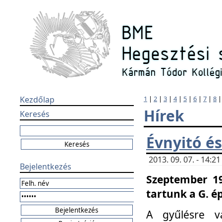
Kezdőlap
1
|
2
|
3
|
4
|
5
|
6
|
7
|
8
Hírek
Keresés
Évnyitó és
2013. 09. 07. - 14:
Bejelentkezés
Szeptember 19
tartunk a G. é
A gyűlésre v