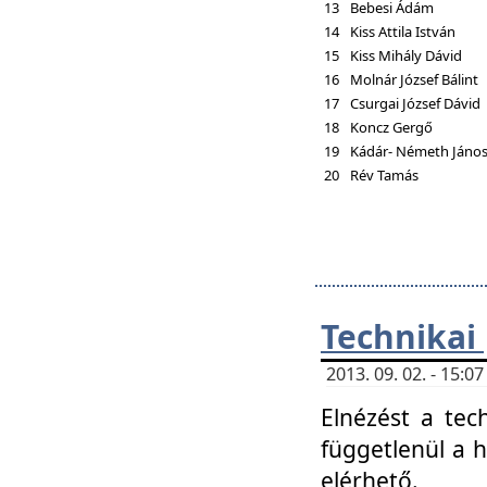
13
Bebesi Ádám
14
Kiss Attila István
15
Kiss Mihály Dávid
16
Molnár József Bálint
17
Csurgai József Dávid
18
Koncz Gergő
19
Kádár- Németh Jáno
20
Rév Tamás
Technikai
2013. 09. 02. - 15:
Elnézést a tec
függetlenül a 
elérhető.