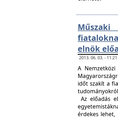
Műsza
fiatalokn
elnök elő
2013. 06. 03. - 11:
A Nemzetközi 
Magyarországr
időt szakít a f
tudományokról 
Az előadás el
egyetemisták
érdekes lehet,