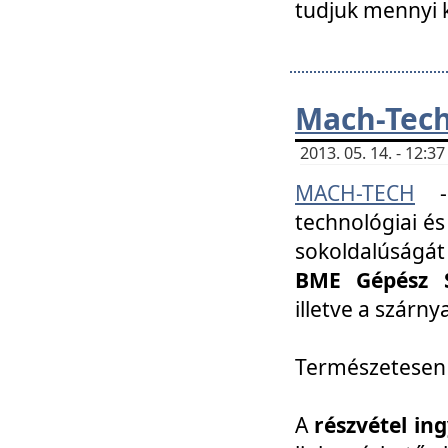
tudjuk mennyi k
Mach-Tech 
2013. 05. 14. - 12:
MACH-TECH
technológiai és
sokoldalúságát
BME Gépész S
illetve a szárn
Természetesen
A
részvétel in