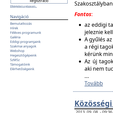
Szakosztályban
Elfelejtettem a jelszavam...
Fontos
:
Navigáció
az eddigi 
Bemutatkozás
Hírek
jeleznie ke
Féléves programunk
Galéria
A gyűlés az
Eddigi programjaink
a régi tago
Szakmai anyagok
Webshop
kérünk min
Hegesztőgépeink
SzMSz
Az új tago
Támogatóink
aki nem tud
Elérhetőségeink
...
Tovább
Közösségi
2013. 09. 08. - 09: