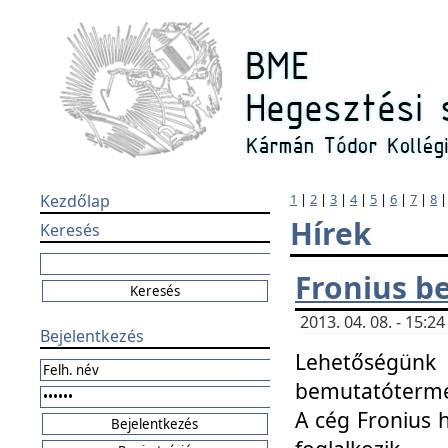
Kezdőlap
1
|
2
|
3
|
4
|
5
|
6
|
7
|
8
Hírek
Keresés
Fronius b
2013. 04. 08. - 15:
Bejelentkezés
Lehetőségünk 
bemutatótermét
A cég Fronius 