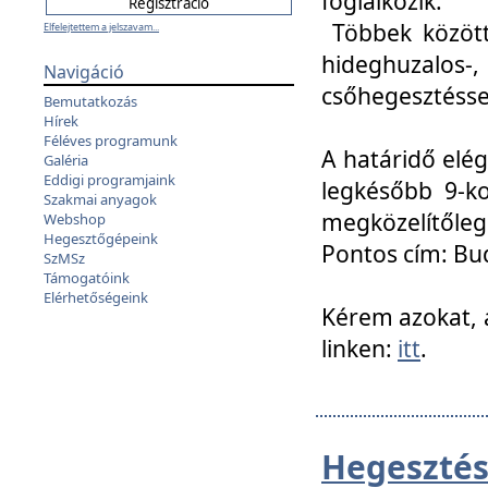
foglalkozik.
Többek között
Elfelejtettem a jelszavam...
hideghuzalo
Navigáció
csőhegesztéssel
Bemutatkozás
Hírek
Féléves programunk
A határidő elég
Galéria
Eddigi programjaink
legkésőbb 9-ko
Szakmai anyagok
megközelítőleg
Webshop
Hegesztőgépeink
Pontos cím: Bud
SzMSz
Támogatóink
Elérhetőségeink
Kérem azokat, a
linken:
itt
.
Hegesztés