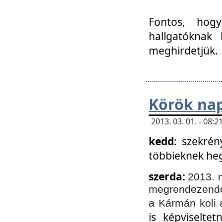
Fontos, hogy
hallgatóknak
meghirdetjük.
Körök nap
2013. 03. 01. - 08
kedd
: szekrén
többieknek he
szerda:
2013. 
megrendezendő 
a Kármán koli 
is képviselte