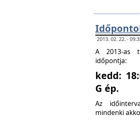
Időponto
2013. 02. 22. - 09
A 2013-as ta
időpontja:
kedd: 18:
G ép.
Az időinter
mindenki akko