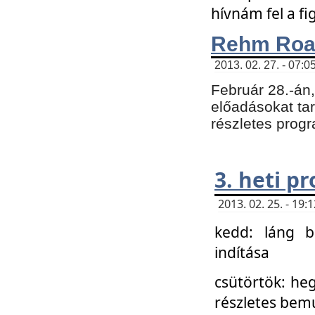
hívnám fel a f
Rehm Roa
2013. 02. 27. - 07:0
Február 28.-án
előadásokat tar
részletes prog
3. heti p
2013. 02. 25. - 19
kedd: láng b
indítása
csütörtök: he
részletes bemu