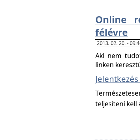
Online r
félévre
2013. 02. 20. - 09
Aki nem tudot
linken kereszt
Jelentkezé
Természetese
teljesíteni kell