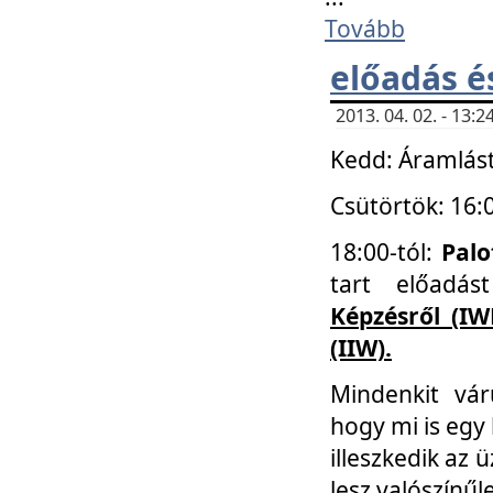
Tovább
előadás é
2013. 04. 02. - 13
Kedd: Áramlást
Csütörtök: 16:
18:00-tól:
Palo
tart előadá
Képzésről (IW
(IIW).
Mindenkit vá
hogy mi is egy
illeszkedik az
lesz valószínűl