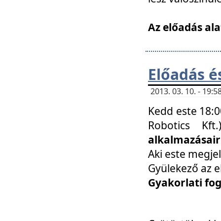
Az előadás ala
Előadás é
2013. 03. 10. - 19
Kedd este 18:0
Robotics Kf
alkalmazásairó
Aki este megjel
Gyülekező az e
Gyakorlati fo