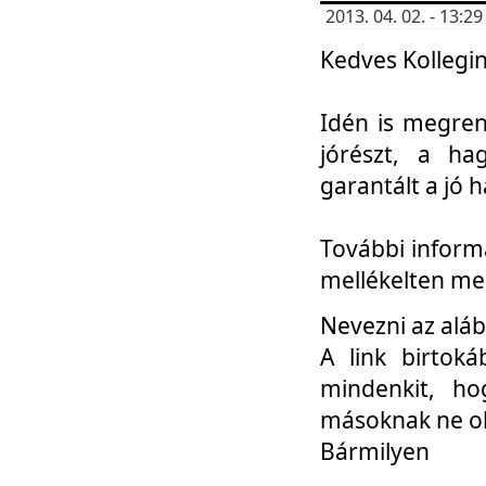
2013. 04. 02. - 13:
Kedves Kollegin
Idén is megren
jórészt, a ha
garantált a jó 
További informá
mellékelten me
Nevezni az aláb
A link birtoká
mindenkit, h
másoknak ne ok
Bármilyen
...