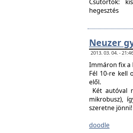
Csütörtök: ki
hegesztés
Neuzer gy
2013. 03. 04. - 21
Immáron fix a 
Fél 10-re kell
elől.
Két autóval 
mikrobusz), í
szeretne jönni!
doodle