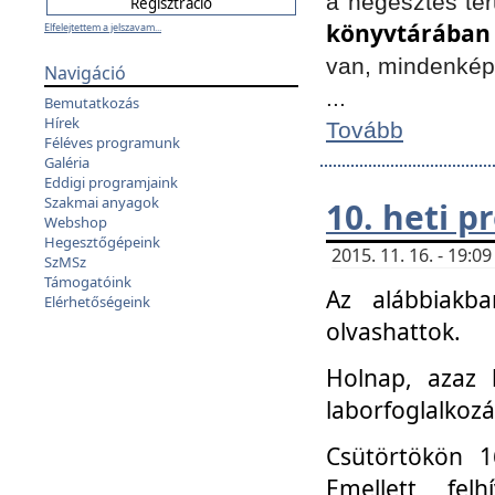
a hegesztés ter
könyvtárában
Elfelejtettem a jelszavam...
van, mindenké
Navigáció
...
Bemutatkozás
Hírek
Tovább
Féléves programunk
Galéria
Eddigi programjaink
Szakmai anyagok
10. heti 
Webshop
Hegesztőgépeink
2015. 11. 16. - 19:
SzMSz
Támogatóink
Az alábbiakb
Elérhetőségeink
olvashattok.
Holnap, azaz 
laborfoglalkozá
Csütörtökön 16
Emellett fe