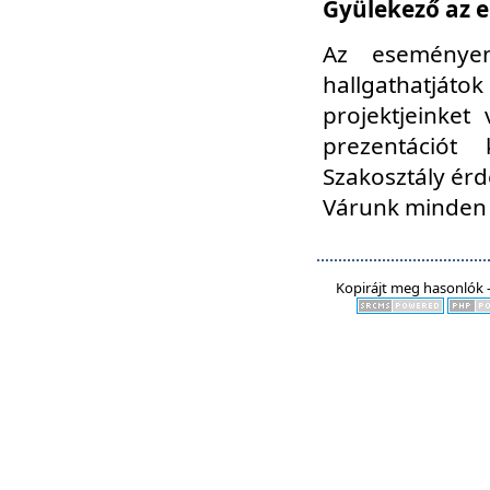
Gyülekező az e
Az eseményen
hallgathatjáto
projektjeinket
prezentációt
Szakosztály ér
Várunk minden 
Kopirájt meg hasonlók -