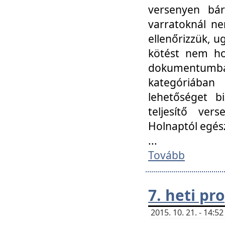
versenyen bár
varratoknál ne
ellenőrizzük, u
kötést nem hoz
dokumentumban 
kategóriába
lehetőséget bi
teljesítő ver
Holnaptól egés
...
Tovább
7. heti p
2015. 10. 21. - 14: