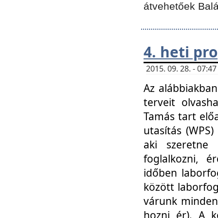
átvehetőek Balá
4. heti p
2015. 09. 28. - 07:
Az alábbiakban 
terveit olvash
Tamás tart elő
utasítás (WPS)
aki szeretne k
foglalkozni, 
időben laborfo
között laborfog
várunk mindenk
hozni ér). A 