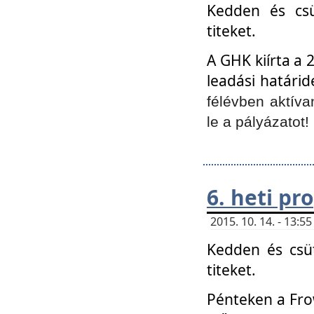
Kedden és csü
titeket.
A GHK kiírta a 
leadási határid
félévben aktíva
le a pályázatot!
6. heti p
2015. 10. 14. - 13:
Kedden és csüt
titeket.
Pénteken a Frow