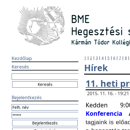
Kezdőlap
1
|
2
|
3
|
4
|
5
|
6
|
7
|
8
Hírek
Keresés
11. heti 
2015. 11. 16. - 19:
Bejelentkezés
Kedden 9:
Konferencia
tagjaink is elő