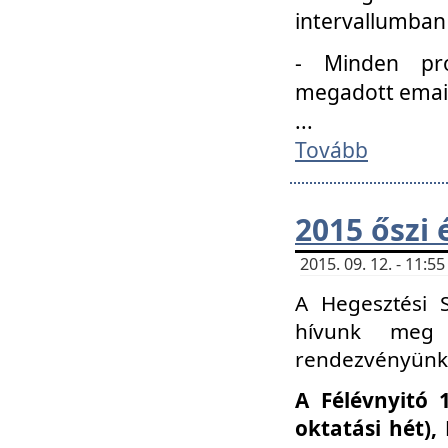
intervallumban
- Minden pro
megadott email 
...
Tovább
2015 őszi 
2015. 09. 12. - 11:
A Hegesztési S
hívunk meg 
rendezvényünk
A Félévnyitó 
oktatási hét)