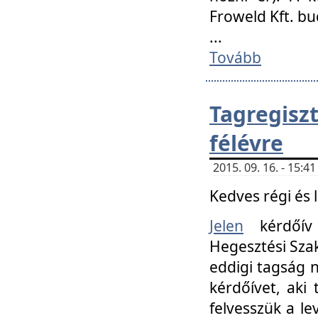
Froweld Kft. bu
...
Tovább
Tagregis
félévre
2015. 09. 16. - 15:
Kedves régi és 
Jelen
kérdőív 
Hegesztési Szak
eddigi tagság n
kérdőívet, aki
felvesszük a le