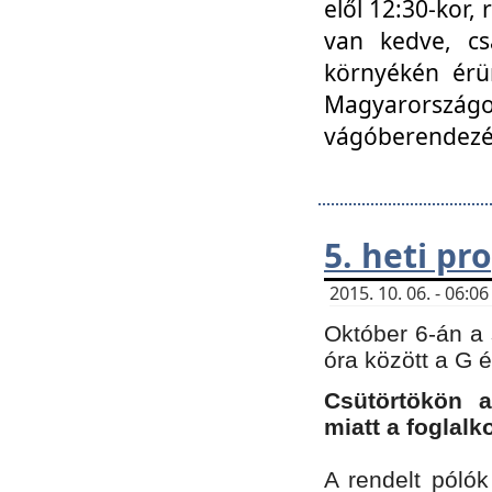
elől 12:30-kor,
van kedve, cs
környékén érün
Magyarországo
vágóberendezé
5. heti p
2015. 10. 06. - 06:
Október 6-án a 
óra között a G 
Csütörtökön a
miatt a foglal
A rendelt póló