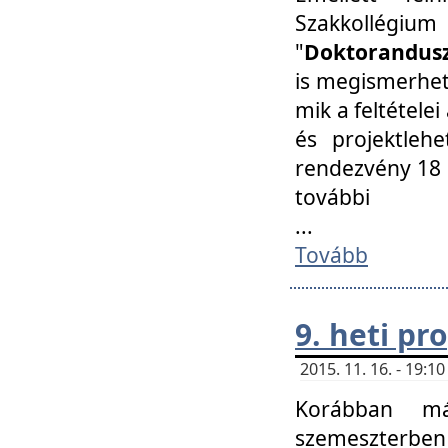
Szakkollégi
"
Doktorandusz
is megismerhet
mik a feltétele
és projektleh
rendezvény 18 
további
...
Tovább
9. heti p
2015. 11. 16. - 19:
Korábban má
szemeszterben