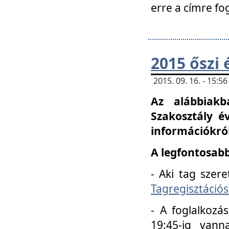
erre a címre fo
2015 őszi 
2015. 09. 16. - 15:
Az alábbiakb
Szakosztály é
információkról
A legfontosabb
- Aki tag szere
Tagregisztációs
- A foglalkozá
19:45-ig vann