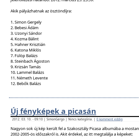
Akik pályázhatnak az ösztöndíjra:
1. Simon Gergely
2. Bebesi Ádám
3. Uzonyi Sándor
4. Kozma Bálint
5. Hahner Krisztián
6. Katona Miklós
7. Fülöp Balázs
8. Steinbach Ágoston
9. Krizsán Tamás
10. Lammel Balázs
11. Németh Levente
12. Bebők Balázs
Új fényképek a picasán
2012. 03. 10. - 09:10 | SimonGergo | Nincs kategória. |
0 komment eddig
Nagyon sok új kép került fel a Szakosztály Picasa albumába a mostan
2002-2005-ös időszakról is. Akit érdekel, az itt megtalálja a képeket: