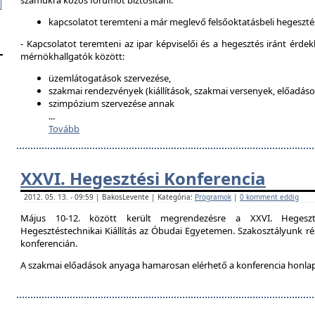
számukra közös fórumot biztosítani:
kapcsolatot teremteni a már meglevő felsőoktatásbeli hegeszté
- Kapcsolatot teremteni az ipar képviselői és a hegesztés iránt érdek
mérnökhallgatók között:
üzemlátogatások szervezése,
szakmai rendezvények (kiállítások, szakmai versenyek, előadások
szimpózium szervezése annak
...
Tovább
XXVI. Hegesztési Konferencia
2012. 05. 13. - 09:59 | BakosLevente | Kategória:
Programok
|
0 komment eddig
Május 10-12. között került megrendezésre a XXVI. Hegeszt
Hegesztéstechnikai Kiállítás az Óbudai Egyetemen. Szakosztályunk rés
konferencián.
A szakmai előadások anyaga hamarosan elérhető a konferencia honla