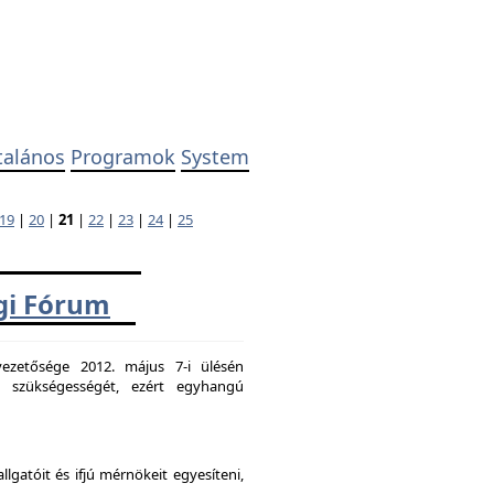
talános
Programok
System
19
|
20
|
21
|
22
|
23
|
24
|
25
ági Fórum
ezetősége 2012. május 7-i ülésén
k szükségességét, ezért egyhangú
atóit és ifjú mérnökeit egyesíteni,