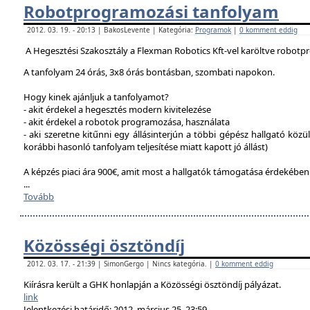
Robotprogramozási tanfolyam
2012. 03. 19. - 20:13 | BakosLevente | Kategória:
Programok
|
0 komment eddig
A Hegesztési Szakosztály a Flexman Robotics Kft-vel karöltve robotp
A tanfolyam 24 órás, 3x8 órás bontásban, szombati napokon.
Hogy kinek ajánljuk a tanfolyamot?
- akit érdekel a hegesztés modern kivitelezése
- akit érdekel a robotok programozása, használata
- aki szeretne kitűnni egy állásinterjún a többi gépész hallgató közü
korábbi hasonló tanfolyam teljesítése miatt kapott jó állást)
A képzés piaci ára 900€, amit most a hallgatók támogatása érdekébe
...
Tovább
Közösségi ösztöndíj
2012. 03. 17. - 21:39 | SimonGergo | Nincs kategória. |
0 komment eddig
Kiírásra került a GHK honlapján a Közösségi ösztöndíj pályázat.
link
Jelentkezési határidő: 2012. március 25. 23:59.