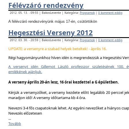
Félévzáró rendezvény
2012. 05. 13. - 09:55 | BakosLevente | Kategória:
Programok
|
0 komment eddig
A félévzáró rendezvényünk május 17-én, csütörtökön
Hegesztési Verseny 2012
2012. 03. 30. - 20:59 | BakosLevente | Kategória:
Programok
|
0 komment eddig
UPDATE: a versenyre a szabad helyek beteltek! - április 16.
Régi hagyományunkhoz híven idén is megrendezzük a Hegesztési Ver
A versenyt idén Gillemot László professzor születésének 100. é
emlékének ajánljuk.
A verseny április 20-án lesz, 16 órai kezdettel a G épületben.
Kérjük a versenyzőket, a verseny kezdete előtt legalább 20 perccel jel
maradjon idő! A verseny időtartama kb 4 óra.
Nevezni 3-4 fős csapatoknak lehet. Az egyéni nevezőket a hiányos csa
Nevezés előzetesen
...
Tovább