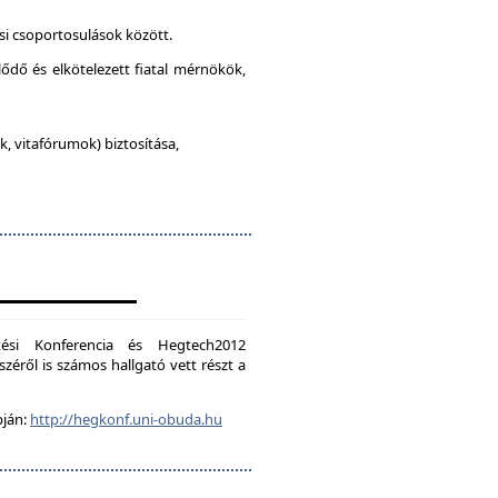
si csoportosulások között.
lődő és elkötelezett fiatal mérnökök,
, vitafórumok) biztosítása,
ési Konferencia és Hegtech2012
zéről is számos hallgató vett részt a
pján:
http://hegkonf.uni-obuda.hu