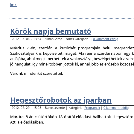
link
Körök napja bemutató
2012. 03. 06. - 13:34 | SimonGergo | Nincs kategória. |
0 komment eddig
Március 7.-én, szerdán a kutúrhét programjain belül megrendez
Szakosztályunk is képviselteti magát. Aki ráér a szerdai napon egy ki
aulájába, ahol megismerhetitek a szakosztályt, beszélgethettek a veze
jó hangulat, így minél többen jöttök ki, annál jobb és erősebb közöss
Várunk mindenkit szeretettel.
Hegesztőrobotok az iparban
2012. 02. 29. - 15:03 | BakosLevente | Kategória:
Programok
|
0 komment eddig
Március 8-án csütörtökön 18 órától előadást hallhattok Hegesztőro
Attila előadásában.