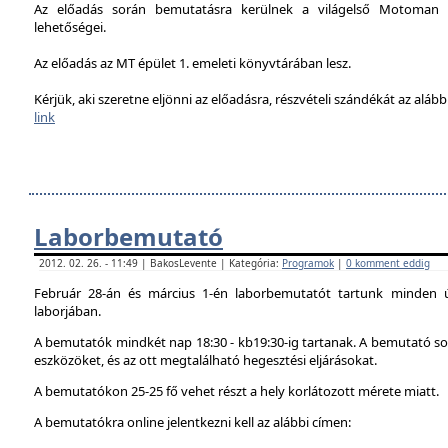
Az előadás során bemutatásra kerülnek a világelső Motoman h
lehetőségei.
Az előadás az MT épület 1. emeleti könyvtárában lesz.
Kérjük, aki szeretne eljönni az előadásra, részvételi szándékát az alábbi
link
Laborbemutató
2012. 02. 26. - 11:49 | BakosLevente | Kategória:
Programok
|
0 komment eddig
Február 28-án és március 1-én laborbemutatót tartunk minden 
laborjában.
A bemutatók mindkét nap 18:30 - kb19:30-ig tartanak. A bemutató sor
eszközöket, és az ott megtalálható hegesztési eljárásokat.
A bemutatókon 25-25 fő vehet részt a hely korlátozott mérete miatt.
A bemutatókra online jelentkezni kell az alábbi címen: