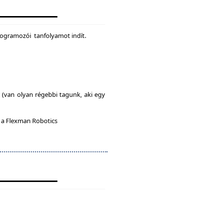
rogramozói tanfolyamot indít.
l (van olyan régebbi tagunk, aki egy
n a Flexman Robotics