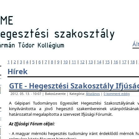
Ál
1
|
2
|
3
|
4
|
5
|
6
|
7
|
8
|
9
|
10
|
11
|
12
|
13
|
14
|
15
|
16
|
17
|
18
|
Hírek
GTE - Hegesztési Szakosztály Ifjús
2012. 05. 13. - 10:07 | BakosLevente | Kategória:
Általános
|
0 komment eddig
A Gépipari Tudományos Egyesület Hegesztési Szakosztályának v
kinyilvánította a jövő hegesztő szakembereinek utánpótlásána
határozattal megalapította a szervezet Ifjúsági Fórumát.
Az Ifjúsági Fórum céljai:
- A magyar mérnöki hegesztés tudomány iránt érdeklődő mérnök hallg