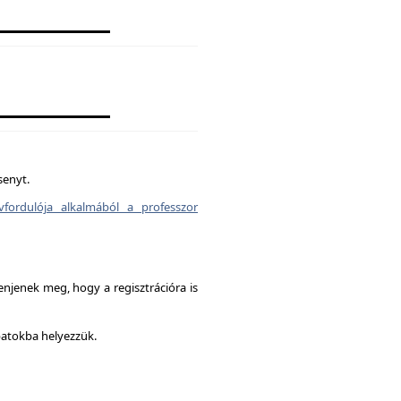
senyt.
vfordulója alkalmából a professzor
enjenek meg, hogy a regisztrációra is
patokba helyezzük.