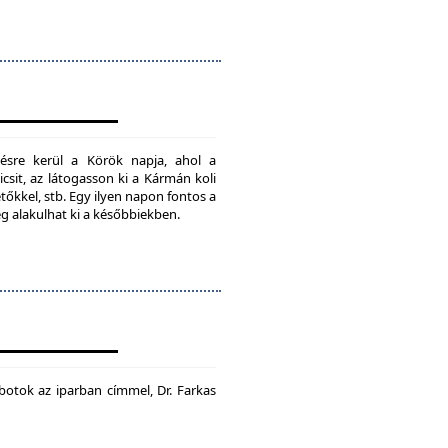
ésre kerül a Körök napja, ahol a
csit, az látogasson ki a Kármán koli
tőkkel, stb. Egy ilyen napon fontos a
ég alakulhat ki a későbbiekben.
botok az iparban címmel, Dr. Farkas