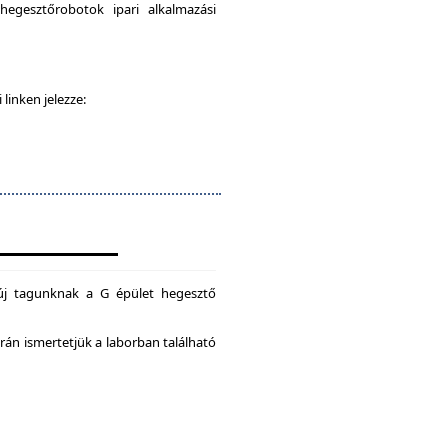
egesztőrobotok ipari alkalmazási
 linken jelezze:
új tagunknak a G épület hegesztő
án ismertetjük a laborban található