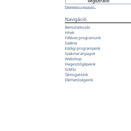
Elfelejtettem a jelszavam...
Navigáció
Bemutatkozás
Hírek
Féléves programunk
Galéria
Eddigi programjaink
Szakmai anyagok
Webshop
Hegesztőgépeink
SzMSz
Támogatóink
Elérhetőségeink