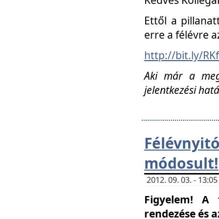
Ettől a pillana
erre a félévre a
http://bit.ly/RK
Aki már a megn
jelentkezési hat
Félévnyi
módosult!
2012. 09. 03. - 13:
Figyelem! A 
rendezése és 