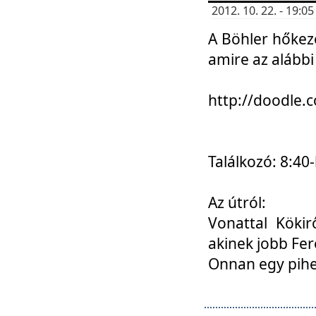
2012. 10. 22. - 19:
A Böhler hőkez
amire az alábbi
http://doodle
Találkozó: 8:40-
Az útról:
Vonattal Kökir
akinek jobb Fer
Onnan egy pihen