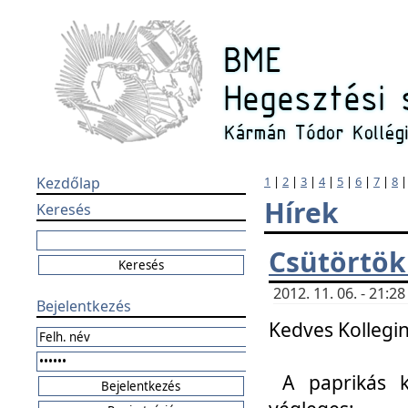
Kezdőlap
1
|
2
|
3
|
4
|
5
|
6
|
7
|
8
Hírek
Keresés
Csütörtök
2012. 11. 06. - 21:
Bejelentkezés
Kedves Kollegin
A paprikás k