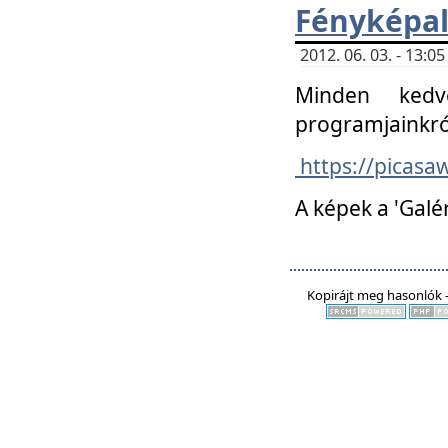
Fényképa
2012. 06. 03. - 13:
Minden kedv
programjainkró
https://picas
A képek a 'Galé
Kopirájt meg hasonlók -