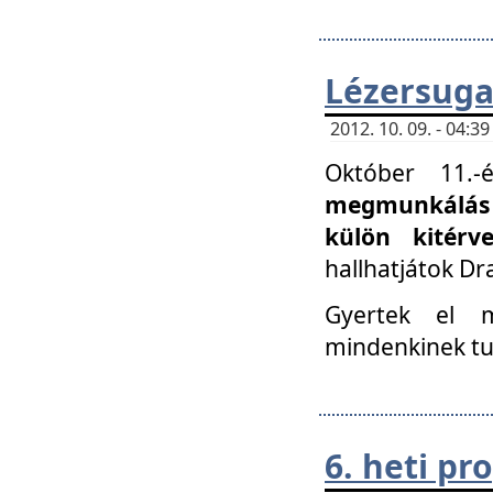
Lézersuga
2012. 10. 09. - 04:
Október 11.
megmunkálás 
külön kitér
hallhatjátok D
Gyertek el 
mindenkinek tu
6. heti p