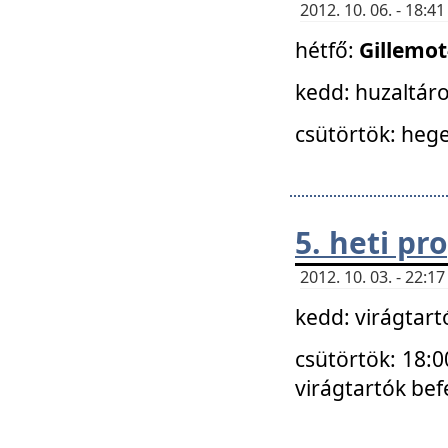
2012. 10. 06. - 18:
hétfő:
Gillemo
kedd: huzaltáro
csütörtök: hege
5. heti p
2012. 10. 03. - 22:
kedd: virágtar
csütörtök: 18:0
virágtartók bef