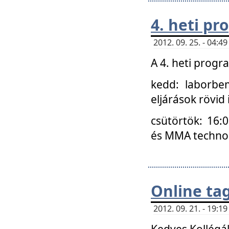
4. heti p
2012. 09. 25. - 04:
A 4. heti prog
kedd: laborbe
eljárások rövid
csütörtök: 16:
és MMA technoló
Online ta
2012. 09. 21. - 19:
Kedves Kollégá