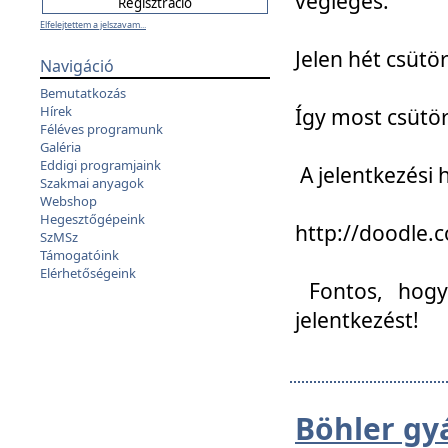
végleges:
Elfelejtettem a jelszavam...
Jelen hét csütör
Navigáció
Bemutatkozás
Hírek
Így most csütö
Féléves programunk
Galéria
Eddigi programjaink
A jelentkezési h
Szakmai anyagok
Webshop
Hegesztőgépeink
http://doodle
SzMSz
Támogatóink
Elérhetőségeink
Fontos, hogy 
jelentkezést!
Böhler gy