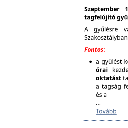
Szeptember 1
tagfelújító gy
A gyűlésre v
Szakosztályban
Fontos
:
a gyűlést 
órai
kezde
oktatást
t
a tagság f
és a
...
Tovább