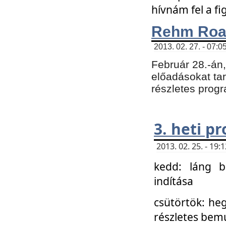
hívnám fel a f
Rehm Roa
2013. 02. 27. - 07:0
Február 28.-án
előadásokat tar
részletes prog
3. heti p
2013. 02. 25. - 19
kedd: láng b
indítása
csütörtök: he
részletes bemu