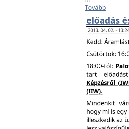
Tovább
előadás é
2013. 04. 02. - 13
Kedd: Áramlást
Csütörtök: 16:
18:00-tól:
Palo
tart előadá
Képzésről (IW
(IIW).
Mindenkit vá
hogy mi is egy
illeszkedik az
lesz valószínűl