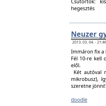
Csütörtök: ki
hegesztés
Neuzer gy
2013. 03. 04. - 21
Immáron fix a 
Fél 10-re kell
elől.
Két autóval 
mikrobusz), í
szeretne jönni!
doodle