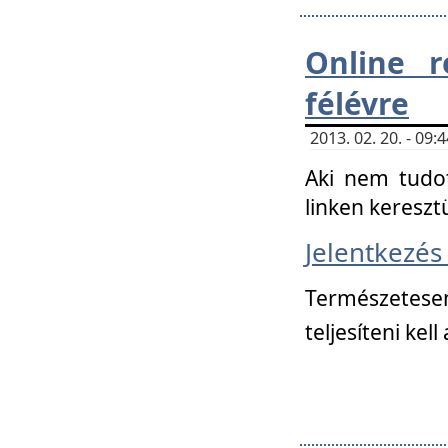
Online r
félévre
2013. 02. 20. - 09
Aki nem tudot
linken kereszt
Jelentkezé
Természetese
teljesíteni kell