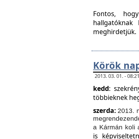
Fontos, hogy
hallgatóknak
meghirdetjük.
Körök nap
2013. 03. 01. - 08
kedd
: szekrén
többieknek he
szerda:
2013. 
megrendezendő 
a Kármán koli 
is képviselte