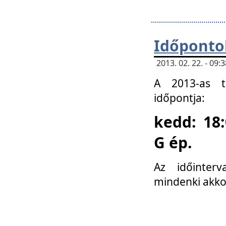
Időponto
2013. 02. 22. - 09
A 2013-as ta
időpontja:
kedd: 18:
G ép.
Az időinter
mindenki akko