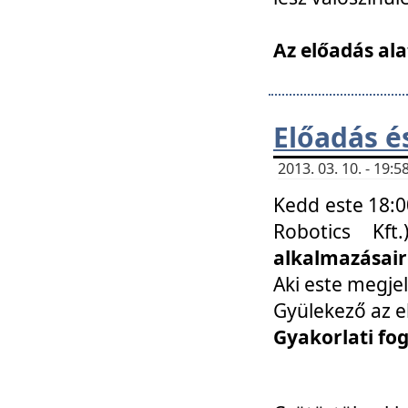
Az előadás ala
Előadás é
2013. 03. 10. - 19
Kedd este 18:0
Robotics Kf
alkalmazásairó
Aki este megjel
Gyülekező az e
Gyakorlati fo