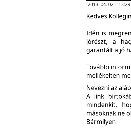
2013. 04. 02. - 13:
Kedves Kollegin
Idén is megren
jórészt, a ha
garantált a jó 
További informá
mellékelten me
Nevezni az aláb
A link birtoká
mindenkit, h
másoknak ne ok
Bármilyen
...