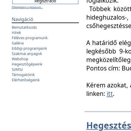
foglalkozik.
Többek között
Elfelejtettem a jelszavam...
hideghuzalo
Navigáció
csőhegesztéssel
Bemutatkozás
Hírek
Féléves programunk
A határidő elég
Galéria
Eddigi programjaink
legkésőbb 9-ko
Szakmai anyagok
megközelítőleg
Webshop
Hegesztőgépeink
Pontos cím: Bud
SzMSz
Támogatóink
Elérhetőségeink
Kérem azokat, a
linken:
itt
.
Hegesztés