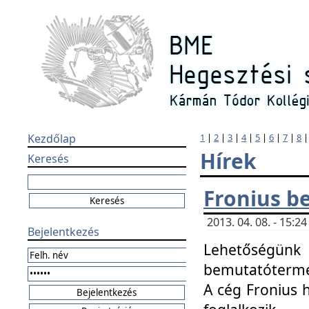
Kezdőlap
1
|
2
|
3
|
4
|
5
|
6
|
7
|
8
Hírek
Keresés
Fronius b
2013. 04. 08. - 15:
Bejelentkezés
Lehetőségünk 
bemutatótermét
A cég Fronius 