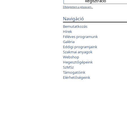
Elfelejtettem a jelszavam...
Navigáció
Bemutatkozás
Hírek
Féléves programunk
Galéria
Eddigi programjaink
Szakmai anyagok
Webshop
Hegesztőgépeink
SzMSz
Támogatóink
Elérhetőségeink