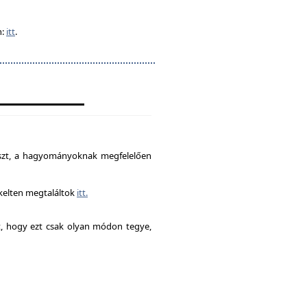
n:
itt
.
észt, a hagyományoknak megfelelően
ékelten megtaláltok
itt.
it, hogy ezt csak olyan módon tegye,