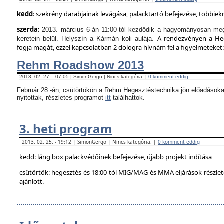
kedd
: szekrény darabjainak levágása, palacktartó befejezése, többie
szerda:
2013. március 6-án 11:00-tól kezdődik a hagyományosan meg
A rendezvényen a Hege
keretein belül. Helyszín a Kármán koli aulája.
fogja magát, ezzel kapcsolatban 2 dologra hívnám fel a figyelmeteket:
Rehm Roadshow 2013
2013. 02. 27. - 07:05 | SimonGergo | Nincs kategória. |
0 komment eddig
Február 28.-án, csütörtökön a Rehm Hegesztéstechnika jön előadásoka
nyitottak, részletes programot
itt
találhattok.
3. heti program
2013. 02. 25. - 19:12 | SimonGergo | Nincs kategória. |
0 komment eddig
kedd: láng box palackvédőinek befejezése, újabb projekt indítása
csütörtök: hegesztés és 18:00-tól MIG/MAG és MMA eljárások részle
ajánlott.