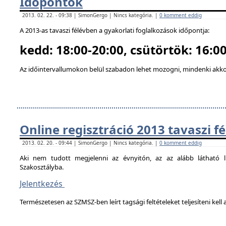
Időpontok
2013. 02. 22. - 09:38 | SimonGergo | Nincs kategória. |
0 komment eddig
A 2013-as tavaszi félévben a gyakorlati foglalkozások időpontja:
kedd: 18:00-20:00, csütörtök: 16:00
Az időintervallumokon belül szabadon lehet mozogni, mindenki akkor
Online regisztráció 2013 tavaszi f
2013. 02. 20. - 09:44 | SimonGergo | Nincs kategória. |
0 komment eddig
Aki nem tudott megjelenni az évnyitón, az az alább látható li
Szakosztályba.
Jelentkezés
Természetesen az SZMSZ-ben leírt tagsági feltételeket teljesíteni kell a