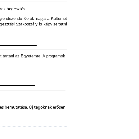
knek hegesztés
rendezendő Körök napja a Kultúrhét
sztési Szakosztály is képviseltetni
t tartani az Egyetemre. A programok
tes bemutatása. Új tagoknak erősen