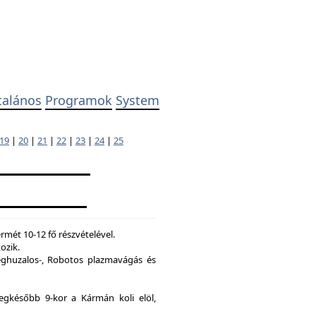
talános
Programok
System
19
|
20
|
21
|
22
|
23
|
24
|
25
mét 10-12 fő részvételével.
ozik.
ghuzalos-, Robotos plazmavágás és
legkésőbb 9-kor a Kármán koli elöl,