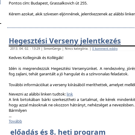
Pontos cím: Budapest, Grassalkovich út 255.
Kérem azokat, akik szívesen eljönnének, jelentkezzenek az alábbi linke
Hegesztési Verseny jelentkezés
2013. 04. 02. - 13:29 | SimonGergo | Nincs kategória. |
0 komment eddig
Kedves Kolleginák és Kollégák!
Idén is megrendezzük Hegesztési Versenyünket. A rendezvény, jór
fog zajlani, tehát garantált a jó hangulat és a színvonalas feladatok.
További információkat a verseny kiírásából meríthettek, amelyet mell
Nevezni az alábbi linken tudtok:
link
A link birtokában bárki szerkesztheti a tartalmat, de kérek mindenk
hogy azzal másoknak ne okozzon hátrányt, nehézséget a nevezésben.
Bármilyen
...
Tovább
előadás és 8. heti program