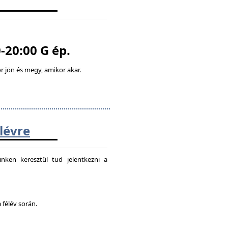
-20:00 G ép.
 jön és megy, amikor akar.
élévre
nken keresztül tud jelentkezni a
 félév során.