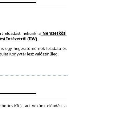
art előadást nekünk a
Nemzetközi
i Intézetről (IIW).
 is egy hegesztőmérnök feladata és
ület Könyvtár lesz valószínűleg.
botics Kft.) tart nekünk előadást a