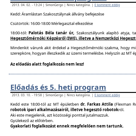
2013. 04. 02. - 13:24 | SimonGergo | Nincs kategória. |
0 komment eddig
Kedd: Áramlástan Szakosztálynak állvány befejezése
Csütörtök: 16:00-18:00 Mérlegasztal elkezdése
18:00-tól:
Palotás Béla tanár úr,
Szakosztályunk alapító atyja, t
Hegesztőmérnöki Képzésről (IWE), illetve a Nemzetközi Hegesztés
Mindenkit várunk akit érdekel a Hegesztőmérnöki szakma, hogy mi
szerepköre, hogyan illeszkedik az üzemi termelésbe. Helyszín az MT ép
Az előadás alatt foglalkozás nem lesz!
Előadás és 5. heti program
2013. 03. 10. - 19:58 | SimonGergo | Nincs kategória. |
0 komment eddig
Kedd este 18:00-tól az MT épületben
dr. Farkas Attila
(Flexman Ro
robotok ipari alkalmazásairól, illetve hegesztő robotok
ról.
Aki este megjelenik, azt közösségi ponttal jutalmazzuk.
Gyülekező az előtérben.
Gyakorlati foglalkozást ennek megfelelően nem tartunk.