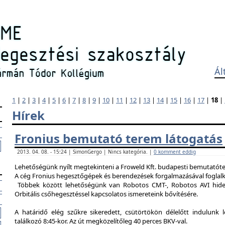
Ál
1
|
2
|
3
|
4
|
5
|
6
|
7
|
8
|
9
|
10
|
11
|
12
|
13
|
14
|
15
|
16
|
17
|
18
|
Hírek
Fronius bemutató terem látogatás
2013. 04. 08. - 15:24 | SimonGergo | Nincs kategória. |
0 komment eddig
Lehetőségünk nyílt megtekinteni a Froweld Kft. budapesti bemutatóter
A cég Fronius hegesztőgépek és berendezések forgalmazásával foglalk
Többek között lehetőségünk van Robotos CMT-, Robotos AVI hide
Orbitális csőhegesztéssel kapcsolatos ismereteink bővítésére.
A határidő elég szűkre sikeredett, csütörtökön délelőtt indulunk 
találkozó 8:45-kor. Az út megközelítőleg 40 perces BKV-val.