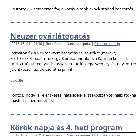
Csütörtök: kiscsoportos foglalkozás, a többieknek szabad hegesztés
Neuzer gyárlátogatás
2013. 03. 04. - 21:46 | SimonGergo | Nincs kategória. |
0 komment eddig
Immáron fix a Neuzer üzemlátogatás csütörtökre (márc. 7).
Fél 10-re kell odaérnünk, így 8 órakor indulunk a Kármán koli elől.
Két autóval megyünk, összesen 14 fő (egy személy és egy mikro
jelentkezzen az, aki szeretne jönni!
doodle
Fontos, hogy a jelentkezés határideje a szakosztályos hallgatókn
máshol is meghirdetjük.
Körök napja és 4. heti program
2013. 03. 01. - 08:21 | SimonGergo | Nincs kategória. |
0 komment eddig