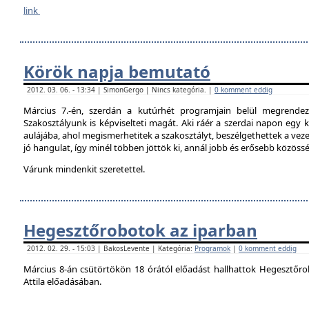
link
Körök napja bemutató
2012. 03. 06. - 13:34 | SimonGergo | Nincs kategória. |
0 komment eddig
Március 7.-én, szerdán a kutúrhét programjain belül megrendez
Szakosztályunk is képviselteti magát. Aki ráér a szerdai napon egy ki
aulájába, ahol megismerhetitek a szakosztályt, beszélgethettek a veze
jó hangulat, így minél többen jöttök ki, annál jobb és erősebb közöss
Várunk mindenkit szeretettel.
Hegesztőrobotok az iparban
2012. 02. 29. - 15:03 | BakosLevente | Kategória:
Programok
|
0 komment eddig
Március 8-án csütörtökön 18 órától előadást hallhattok Hegesztőro
Attila előadásában.