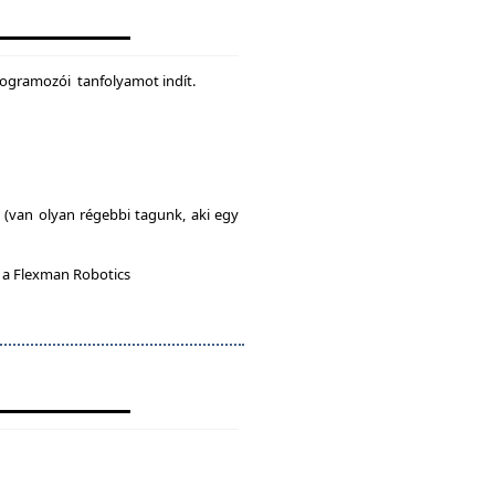
rogramozói tanfolyamot indít.
l (van olyan régebbi tagunk, aki egy
n a Flexman Robotics