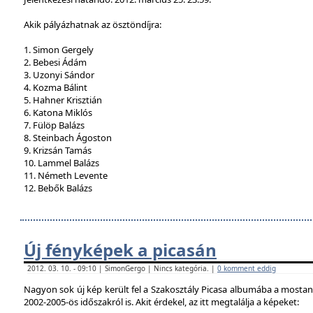
Akik pályázhatnak az ösztöndíjra:
1. Simon Gergely
2. Bebesi Ádám
3. Uzonyi Sándor
4. Kozma Bálint
5. Hahner Krisztián
6. Katona Miklós
7. Fülöp Balázs
8. Steinbach Ágoston
9. Krizsán Tamás
10. Lammel Balázs
11. Németh Levente
12. Bebők Balázs
Új fényképek a picasán
2012. 03. 10. - 09:10 | SimonGergo | Nincs kategória. |
0 komment eddig
Nagyon sok új kép került fel a Szakosztály Picasa albumába a mostan
2002-2005-ös időszakról is. Akit érdekel, az itt megtalálja a képeket: