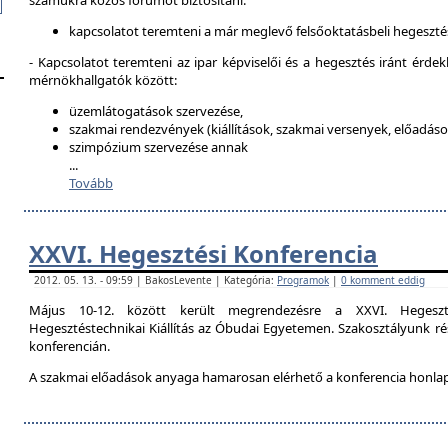
számukra közös fórumot biztosítani:
kapcsolatot teremteni a már meglevő felsőoktatásbeli hegeszté
- Kapcsolatot teremteni az ipar képviselői és a hegesztés iránt érdek
mérnökhallgatók között:
üzemlátogatások szervezése,
szakmai rendezvények (kiállítások, szakmai versenyek, előadások
szimpózium szervezése annak
...
Tovább
XXVI. Hegesztési Konferencia
2012. 05. 13. - 09:59 | BakosLevente | Kategória:
Programok
|
0 komment eddig
Május 10-12. között került megrendezésre a XXVI. Hegeszt
Hegesztéstechnikai Kiállítás az Óbudai Egyetemen. Szakosztályunk rés
konferencián.
A szakmai előadások anyaga hamarosan elérhető a konferencia honla