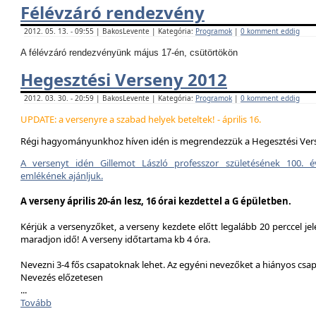
Félévzáró rendezvény
2012. 05. 13. - 09:55 | BakosLevente | Kategória:
Programok
|
0 komment eddig
A félévzáró rendezvényünk május 17-én, csütörtökön
Hegesztési Verseny 2012
2012. 03. 30. - 20:59 | BakosLevente | Kategória:
Programok
|
0 komment eddig
UPDATE: a versenyre a szabad helyek beteltek! - április 16.
Régi hagyományunkhoz híven idén is megrendezzük a Hegesztési Ver
A versenyt idén Gillemot László professzor születésének 100. é
emlékének ajánljuk.
A verseny április 20-án lesz, 16 órai kezdettel a G épületben.
Kérjük a versenyzőket, a verseny kezdete előtt legalább 20 perccel jel
maradjon idő! A verseny időtartama kb 4 óra.
Nevezni 3-4 fős csapatoknak lehet. Az egyéni nevezőket a hiányos csa
Nevezés előzetesen
...
Tovább