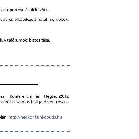
si csoportosulások között.
lődő és elkötelezett fiatal mérnökök,
, vitafórumok) biztosítása,
ési Konferencia és Hegtech2012
zéről is számos hallgató vett részt a
pján:
http://hegkonf.uni-obuda.hu