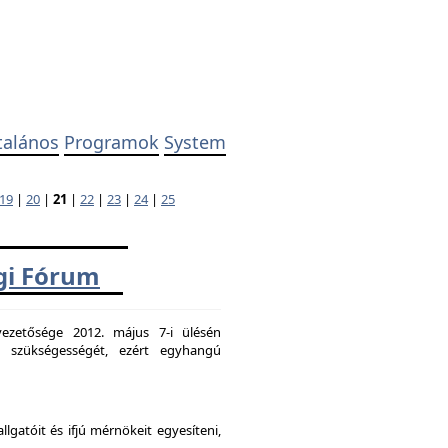
talános
Programok
System
19
|
20
|
21
|
22
|
23
|
24
|
25
ági Fórum
ezetősége 2012. május 7-i ülésén
k szükségességét, ezért egyhangú
atóit és ifjú mérnökeit egyesíteni,