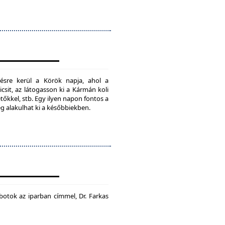
ésre kerül a Körök napja, ahol a
csit, az látogasson ki a Kármán koli
tőkkel, stb. Egy ilyen napon fontos a
ég alakulhat ki a későbbiekben.
botok az iparban címmel, Dr. Farkas