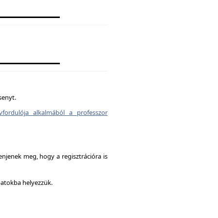
senyt.
vfordulója alkalmából a professzor
enjenek meg, hogy a regisztrációra is
patokba helyezzük.