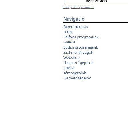
Elfelejtettem a jelszavam...
Navigáció
Bemutatkozás
Hírek
Féléves programunk
Galéria
Eddigi programjaink
Szakmai anyagok
Webshop
Hegesztőgépeink
SzMSz
Támogatóink
Elérhetőségeink