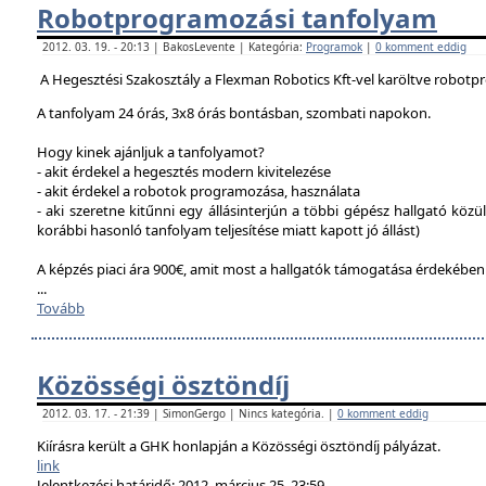
Robotprogramozási tanfolyam
2012. 03. 19. - 20:13 | BakosLevente | Kategória:
Programok
|
0 komment eddig
A Hegesztési Szakosztály a Flexman Robotics Kft-vel karöltve robotp
A tanfolyam 24 órás, 3x8 órás bontásban, szombati napokon.
Hogy kinek ajánljuk a tanfolyamot?
- akit érdekel a hegesztés modern kivitelezése
- akit érdekel a robotok programozása, használata
- aki szeretne kitűnni egy állásinterjún a többi gépész hallgató közü
korábbi hasonló tanfolyam teljesítése miatt kapott jó állást)
A képzés piaci ára 900€, amit most a hallgatók támogatása érdekébe
...
Tovább
Közösségi ösztöndíj
2012. 03. 17. - 21:39 | SimonGergo | Nincs kategória. |
0 komment eddig
Kiírásra került a GHK honlapján a Közösségi ösztöndíj pályázat.
link
Jelentkezési határidő: 2012. március 25. 23:59.