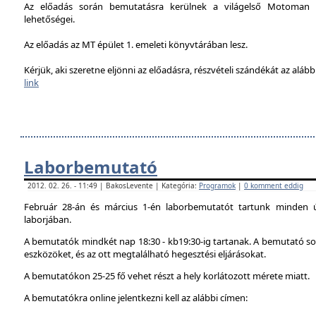
Az előadás során bemutatásra kerülnek a világelső Motoman h
lehetőségei.
Az előadás az MT épület 1. emeleti könyvtárában lesz.
Kérjük, aki szeretne eljönni az előadásra, részvételi szándékát az alábbi
link
Laborbemutató
2012. 02. 26. - 11:49 | BakosLevente | Kategória:
Programok
|
0 komment eddig
Február 28-án és március 1-én laborbemutatót tartunk minden 
laborjában.
A bemutatók mindkét nap 18:30 - kb19:30-ig tartanak. A bemutató sor
eszközöket, és az ott megtalálható hegesztési eljárásokat.
A bemutatókon 25-25 fő vehet részt a hely korlátozott mérete miatt.
A bemutatókra online jelentkezni kell az alábbi címen: