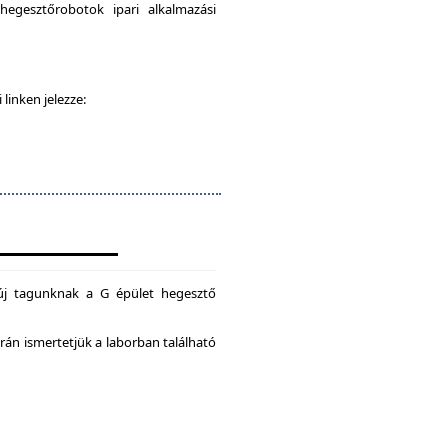
egesztőrobotok ipari alkalmazási
 linken jelezze:
új tagunknak a G épület hegesztő
án ismertetjük a laborban található