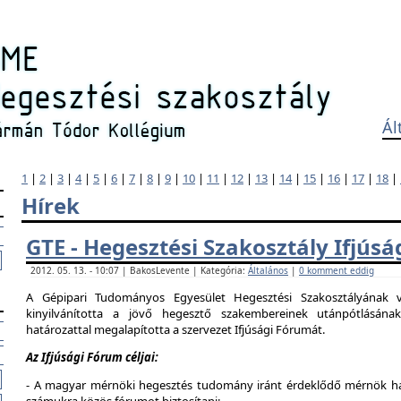
Ál
1
|
2
|
3
|
4
|
5
|
6
|
7
|
8
|
9
|
10
|
11
|
12
|
13
|
14
|
15
|
16
|
17
|
18
|
Hírek
GTE - Hegesztési Szakosztály Ifjús
2012. 05. 13. - 10:07 | BakosLevente | Kategória:
Általános
|
0 komment eddig
A Gépipari Tudományos Egyesület Hegesztési Szakosztályának v
kinyilvánította a jövő hegesztő szakembereinek utánpótlásána
határozattal megalapította a szervezet Ifjúsági Fórumát.
Az Ifjúsági Fórum céljai:
- A magyar mérnöki hegesztés tudomány iránt érdeklődő mérnök hallg