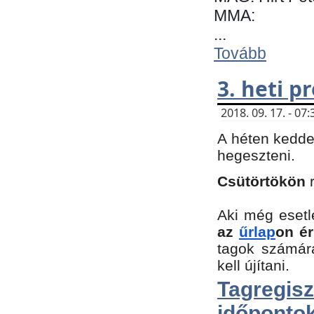
MMA:
...
Tovább
3. heti 
2018. 09. 17. - 0
A héten kedde
hegeszteni.
Csütörtökön
Aki még esetl
az
űrlap
on ér
tagok számár
kell újítani.
Tagregi
időpontok