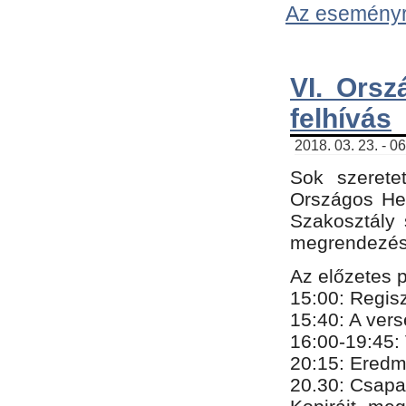
Az eseményről
VI. Orsz
felhívás
2018. 03. 23. - 0
Sok szerete
Országos He
Szakosztály 
megrendezésr
Az előzetes 
15:00: Regis
15:40: A ver
16:00-19:45:
20:
​15​
: Eredm
​20.30: Csapa