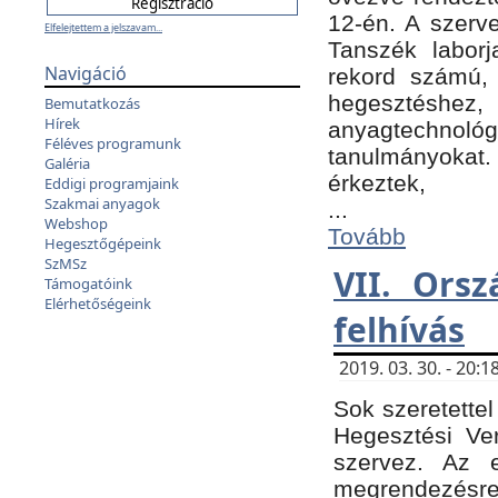
12-én. A szer
Elfelejtettem a jelszavam...
Tanszék laborj
Navigáció
rekord számú, 
hegesztéshe
Bemutatkozás
Hírek
anyagtechnológ
Féléves programunk
tanulmányokat.
Galéria
érkeztek,
Eddigi programjaink
Szakmai anyagok
...
Webshop
Tovább
Hegesztőgépeink
SzMSz
VII. Ors
Támogatóink
Elérhetőségeink
felhívás
2019. 03. 30. - 20
Sok szeretettel
Hegesztési Ve
szervez. Az 
megrendezésre 