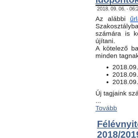
2018. 09. 06. - 06
Az alábbi
űr
Szakosztályba.
számára is k
újítani.
​A kötelező b
minden tagnak 
​2018.09
2018.09.
2018.09.
Új tagjaink sz
...
Tovább
Félévn
2018/201