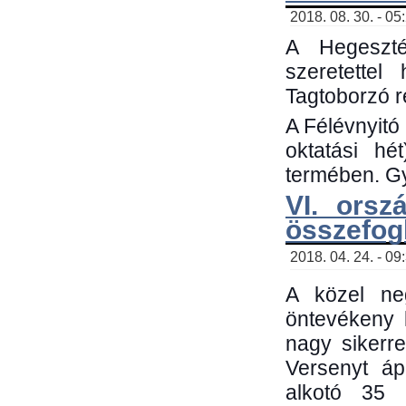
2018. 08. 30. - 05
A Hegeszté
szeretette
Tagtoborzó 
A Félévnyitó
oktatási h
termében. Gy
VI. orsz
összefog
2018. 04. 24. - 09
A közel neg
öntevékeny 
nagy sikerr
Versenyt áp
alkotó 35 h