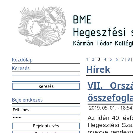
Kezdőlap
1
|
2
|
3
|
4
|
5
|
6
|
7
|
8
Hírek
Keresés
VII. Orsz
összefogl
Bejelentkezés
2019. 05. 01. - 18:
Az idén 40. évf
Hegesztési Sza
övezve rendezte