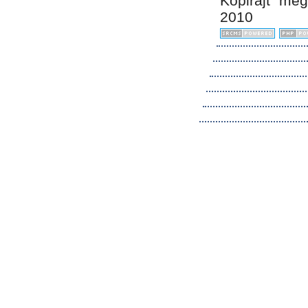
Kopirájt me
2010