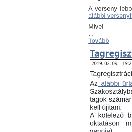
A verseny lebo
alábbi versenyf
Mivel
...
Tovább
Tagregisz
2019. 02. 09. - 19
Tagregisztráci
Az
alábbi űrl
Szakosztályb
tagok számára
kell újítani.
​A kötelező 
oktatáson m
vennie):