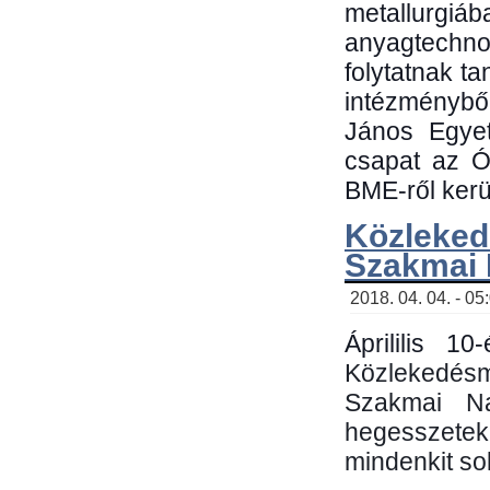
metallu
anyagtechn
folytatnak t
intézménybő
János Egyet
csapat az Ó
BME-ről kerül
Közleked
Szakmai
2018. 04. 04. - 05
Áprililis 1
Közlekedés
Szakmai N
hegesszetek 
mindenkit sok