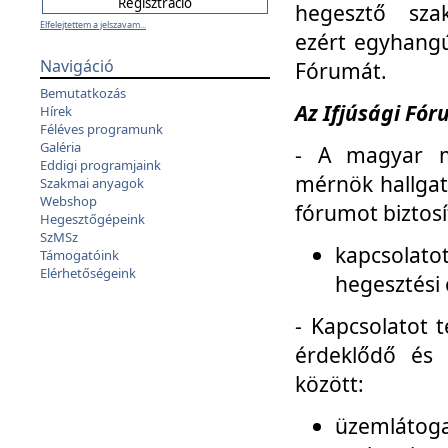
hegesztő sza
Elfelejtettem a jelszavam...
ezért egyhangú
Navigáció
Fórumát.
Bemutatkozás
Az Ifjúsági Fóru
Hírek
Féléves programunk
Galéria
- A magyar m
Eddigi programjaink
mérnök hallgat
Szakmai anyagok
Webshop
fórumot biztosí
Hegesztőgépeink
SzMSz
kapcsolat
Támogatóink
Elérhetőségeink
hegesztési 
- Kapcsolatot t
érdeklődő és 
között:
üzemlátoga