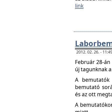
link
Laborbem
2012. 02. 26. - 11:
Február 28-án
új tagunknak a
A bemutatók 
bemutató sorá
és az ott megta
A bemutatókon 
miatt.