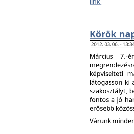
link
Körök na
2012. 03. 06. - 13
Március 7.-
megrendezésre
képviselteti 
látogasson ki 
szakosztályt, b
fontos a jó ha
erősebb közöss
Várunk mindenk