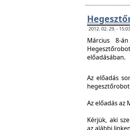
Hegesztőr
2012. 02. 29. - 15:
Március 8-án
Hegesztőrobo
előadásában.
Az előadás so
hegesztőroboto
Az előadás az 
Kérjük, aki sz
az alábbi linken