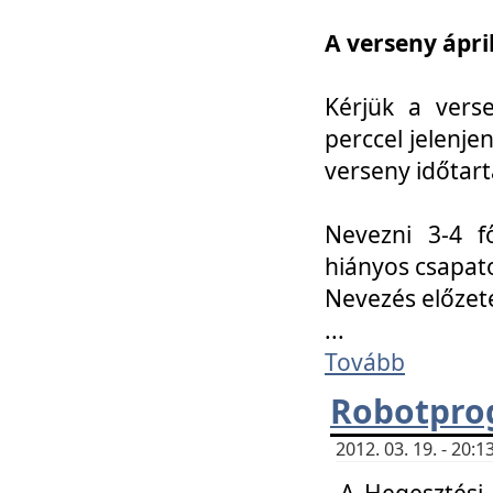
A verseny ápril
Kérjük a vers
perccel jelenje
verseny időtar
Nevezni 3-4 f
hiányos csapat
Nevezés előze
...
Tovább
Robotpro
2012. 03. 19. - 20:
A Hegesztési S