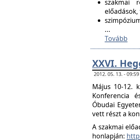
szakmai r
előadások, 
szimpózium
...
Tovább
XXVI. Heg
2012. 05. 13. - 09:
Május 10-12. k
Konferencia é
Óbudai Egyetem
vett részt a ko
A szakmai előa
honlapján:
http