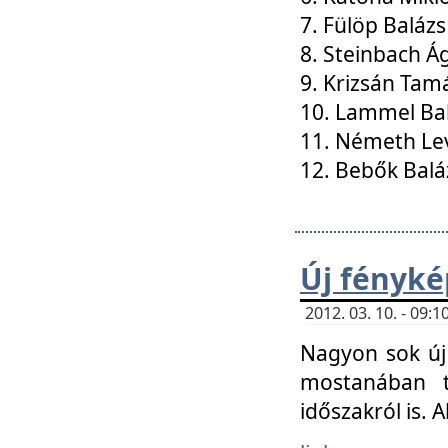
7. Fülöp Balázs
8. Steinbach Á
9. Krizsán Tam
10. Lammel Ba
11. Németh Le
12. Bebők Balá
Új fényké
2012. 03. 10. - 09
Nagyon sok új 
mostanában t
időszakról is. A