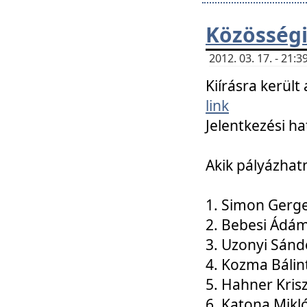
Közösségi
2012. 03. 17. - 21
Kiírásra kerül
link
Jelentkezési ha
Akik pályázhat
1. Simon Gerge
2. Bebesi Ádá
3. Uzonyi Sánd
4. Kozma Bálin
5. Hahner Kris
6. Katona Mikl