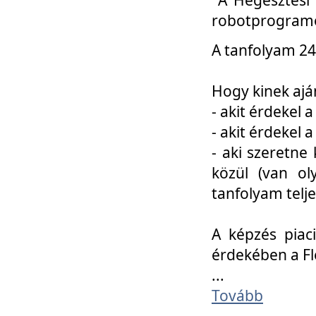
robotprogramo
A tanfolyam 24
Hogy kinek ajá
- akit érdekel 
- akit érdekel
- aki szeretne 
közül (van ol
tanfolyam telje
A képzés piac
érdekében a F
...
Tovább