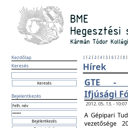
Kezdőlap
1
|
2
|
3
|
4
|
5
|
6
|
7
|
8
Hírek
Keresés
GTE - H
Ifjúsági 
Bejelentkezés
2012. 05. 13. - 10:
A Gépipari Tu
vezetősége 20