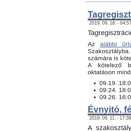
Tagregiszt
2019. 09. 18. - 04:5
Tagregisztráci
Az
alábbi űrl
Szakosztályba.
számára is köte
​A kötelező b
oktatáson minde
09.19. 18:0
09.24. 18:0
09.26. 16:0
Évnyitó, f
2019. 09. 11. - 17:3
A szakosztál