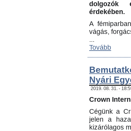
dolgozók 
érdekében.
A fémiparba
vágás, forgác
...
Tovább
Bemutatk
Nyári Egy
2019. 08. 31. - 18:
Crown Interna
Cégünk a Cro
jelen a haz
kizárólagos m