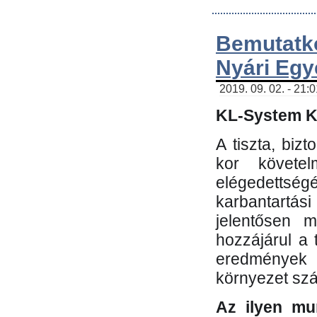
Bemutatk
Nyári Egy
2019. 09. 02. - 21:
KL-System Kf
A tiszta, bi
kor követe
elégedettség
karbantartás
jelentősen m
hozzájárul a
eredmények e
környezet sz
Az ilyen mu