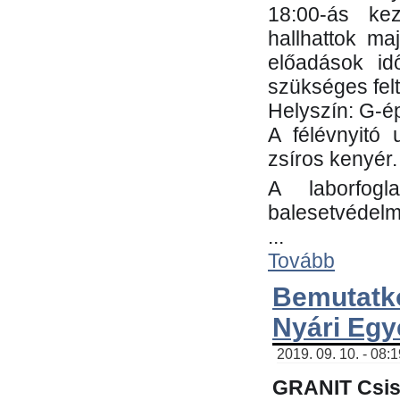
18:00-ás kez
hallhattok ma
előadások id
szükséges fel
Helyszín: G-ép
A félévnyitó 
zsíros kenyér.
A laborfogl
balesetvédelm
...
Tovább
Bemutatk
Nyári Egy
2019. 09. 10. - 08:
GRANIT Csis