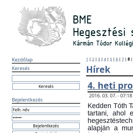
Kezdőlap
1
|
2
|
3
|
4
|
5
|
6
|
7
|
8
Hírek
Keresés
4. heti p
2016. 03. 07. - 07:
Bejelentkezés
Kedden Tóth Ta
tartani, ahol
hegesztéstechn
alapján a mun