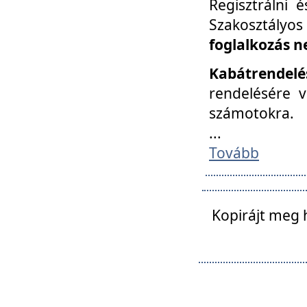
Regisztrálni 
Szakosztályos
foglalkozás n
Kabátrendelé
rendelésére v
számotokra.
...
Tovább
Kopirájt meg 