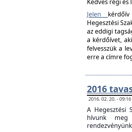
Kedves régi és 
Jelen
kérdőív
Hegesztési Szak
az eddigi tagsá
a kérdőívet, ak
felvesszük a le
erre a címre fo
2016 tavas
2016. 02. 20. - 09:
A Hegesztési S
hívunk meg 
rendezvényünk