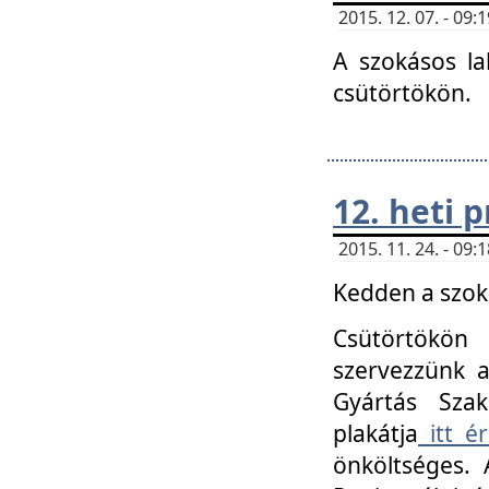
2015. 12. 07. - 09
A szokásos la
csütörtökön.
12. heti
2015. 11. 24. - 09
Kedden a szoká
Csütörtökö
szervezzünk a
Gyártás Szak
plakátja
itt ér
önköltséges. 