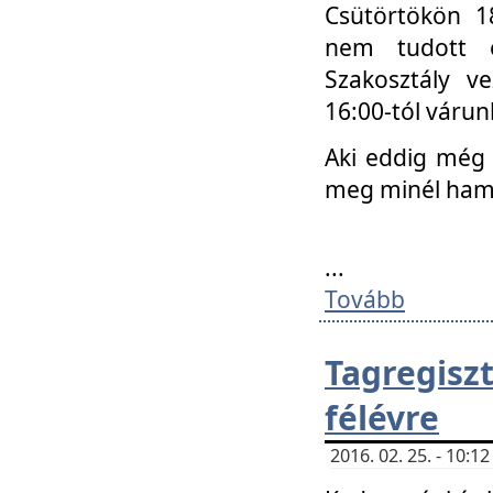
Csütörtökön 18
nem tudott e
Szakosztály v
16:00-tól váru
Aki eddig még 
meg minél ham
...
Tovább
Tagregis
félévre
2016. 02. 25. - 10: