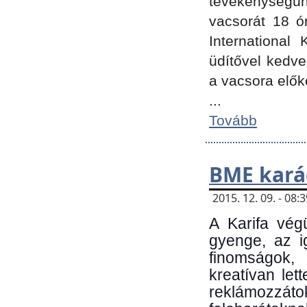
tevékenységünk
vacsorát 18 ó
International 
üdítővel kedv
a vacsora elők
...
Tovább
BME kará
2015. 12. 09. - 08
A Karifa vég
gyenge, az i
finomságok,
kreatívan let
reklámozzá