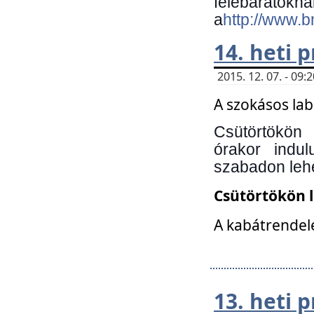
felebará
a
http://www.
14. heti
2015. 12. 07. - 09
A szokásos la
Csütörtökön
órakor indu
szabadon lehe
Csütörtökön 
A kabátrendelé
13. heti