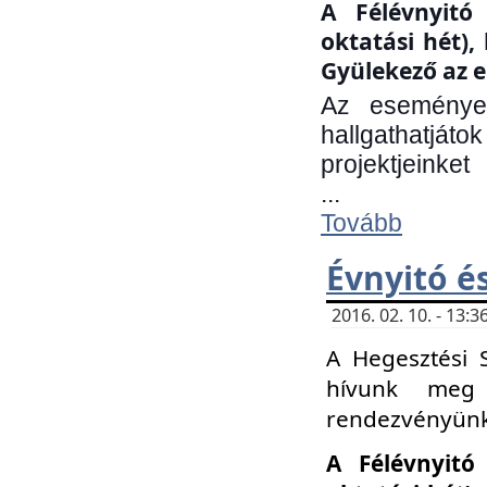
A Félévnyitó 
oktatási hét)
Gyülekező az e
Az eseményen
hallgathatjáto
projektjeinket
...
Tovább
Évnyitó é
2016. 02. 10. - 13
A Hegesztési 
hívunk meg 
rendezvényünk
A Félévnyitó