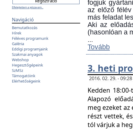
fogjuk gyártan
Elfelejtettem a jelszavam...
az előző félév
más feladat les
Navigáció
Aki az előadá
Bemutatkozás
(hasonlóan a
Hírek
Féléves programunk
...
Galéria
Tovább
Eddigi programjaink
Szakmai anyagok
Webshop
3. heti p
Hegesztőgépeink
SzMSz
Támogatóink
2016. 02. 29. - 09:
Elérhetőségeink
Kedden 18:00-t
Alapozó előad
meg ezeket az 
részt vettek, é
tól várjuk a he