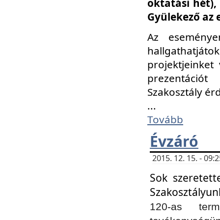
oktatási hét)
Gyülekező az 
Az eseménye
hallgathatjáto
projektjeinket
prezentációt
Szakosztály ér
...
Tovább
Évzáró
2015. 12. 15. - 09
Sok szeretett
Szakosztályun
120-as ter