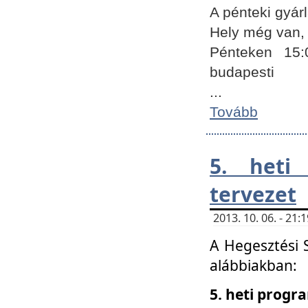
A pénteki gyár
Hely még van, 
Pénteken 15:
budapesti
...
Tovább
5. heti
tervezet
2013. 10. 06. - 21
A Hegesztési 
alábbiakban:
5. heti prog