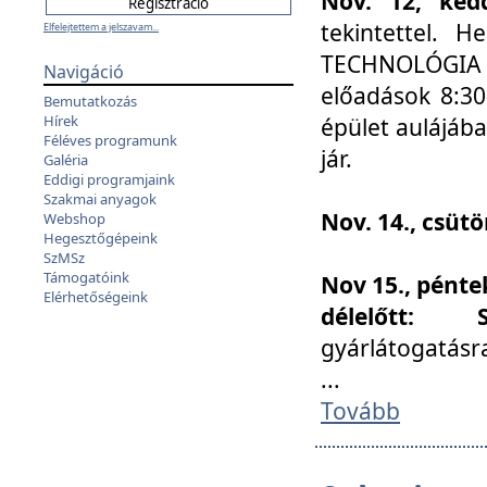
Nov. 12, kedd
tekintettel. 
Elfelejtettem a jelszavam...
TECHNOLÓGIA s
Navigáció
előadások 8:30
Bemutatkozás
Hírek
épület aulájába
Féléves programunk
jár.
Galéria
Eddigi programjaink
Szakmai anyagok
Nov. 14., csüt
Webshop
Hegesztőgépeink
SzMSz
Támogatóink
Nov 15., pénte
Elérhetőségeink
délelőtt:
gyárlátogatásr
...
Tovább