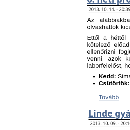
2013. 10. 14. - 20
Az alábbiakb
olvashattok kic
Ettől a héttől
kötelező előa
ellenőrizni fo
venni, azok k
laborfelelőst, h
K
edd:
Sima
Csütörtök:
...
Tovább
Linde gyá
2013. 10. 09. - 20