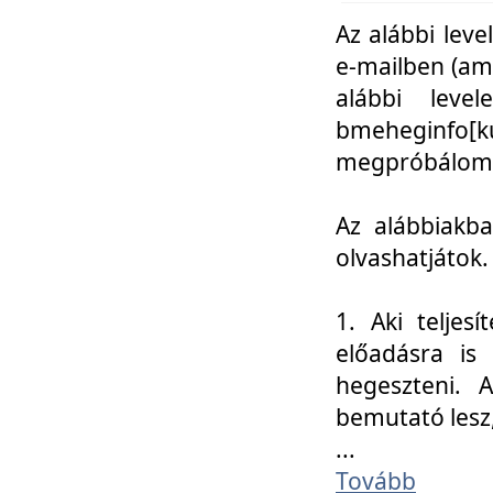
Az alábbi leve
e-mailben (am
alábbi leve
bmeheginfo[k
megpróbálom k
Az alábbiakba
olvashatjátok.
1. Aki teljes
előadásra is
hegeszteni. 
bemutató lesz
...
Tovább