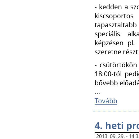
- kedden a szo
kiscsoportos
tapasztaltab
speciális a
képzésen pl.
szeretne részt
- csütörtökön
18:00-tól ped
bővebb előadá
...
Tovább
4. heti p
2013. 09. 29. - 14