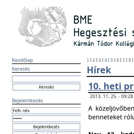
Kezdőlap
1
|
2
|
3
|
4
|
5
|
6
|
7
|
8
Hírek
Keresés
10. heti 
2013. 11. 25. - 09:
Bejelentkezés
A közeljövőben
benneteket ról