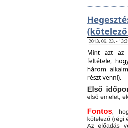
Hegesz
(kötelező
2013. 09. 23. - 13
Mint azt az 
feltétele, ho
három alkalm
részt venni).
Első időpo
első emelet, e
Fontos
, ho
kötelező (régi 
Az előadás vé