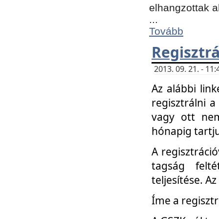
elhangzottak a
...
Tovább
Regisztrá
2013. 09. 21. - 1
Az alábbi lin
regisztrálni a
vagy ott nem
hónapig tartju
A regisztráció
tagság felt
teljesítése. A
Íme a regisztr