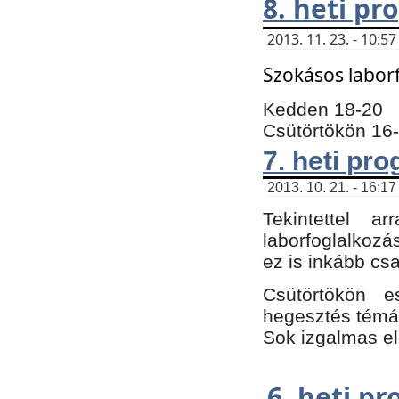
8. heti p
2013. 11. 23. - 10:
Szokásos labor
Kedden 18-20
Csütörtökön 16
7. heti pr
2013. 10. 21. - 16:17
Tekintettel 
laborfoglalkozá
ez is inkább csa
Csütörtökön e
hegesztés témáb
Sok izgalmas el
6. heti p