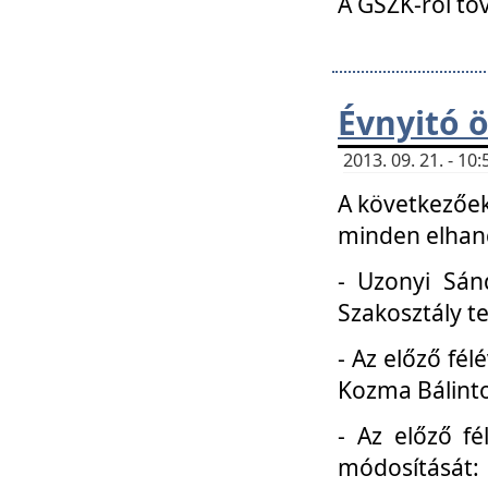
A GSZK-ról to
Évnyitó 
2013. 09. 21. - 1
A következőek
minden elhang
- Uzonyi Sánd
Szakosztály t
- Az előző fél
Kozma Bálinto
- Az előző f
módosítását: