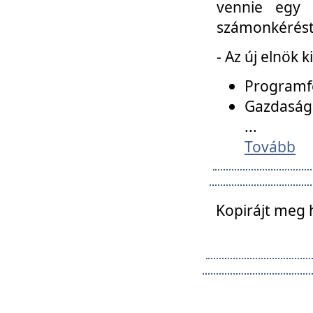
vennie egy 
számonkérést t
- Az új elnök 
Programfe
Gazdasági
...
Tovább
Kopirájt meg 