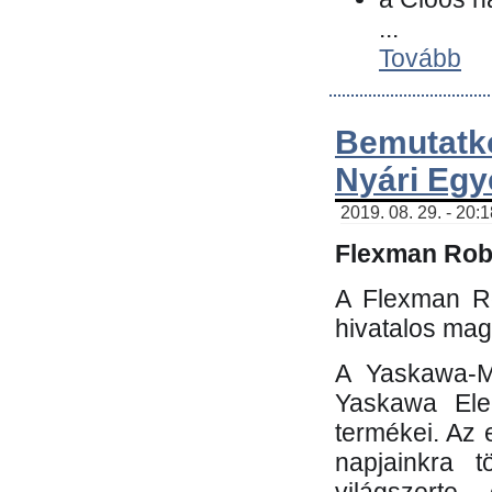
...
Tovább
Bemutatk
Nyári Egy
2019. 08. 29. - 20:
Flexman Robo
A Flexman Ro
hivatalos mag
A Yaskawa-Mo
Yaskawa Elec
termékei. Az e
napjainkra t