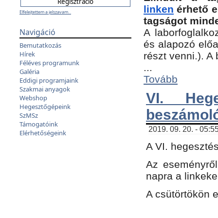
linken
érhető e
Elfelejtettem a jelszavam...
tagságot minde
Navigáció
A laborfoglalko
és alapozó előa
Bemutatkozás
Hírek
részt venni.). 
Féléves programunk
...
Galéria
Tovább
Eddigi programjaink
Szakmai anyagok
VI. Heg
Webshop
Hegesztőgépeink
beszámol
SzMSz
Támogatóink
2019. 09. 20. - 05:5
Elérhetőségeink
A VI. hegeszté
Az eseményről
napra a linkeke
A csütörtökön 