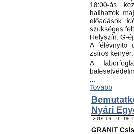
18:00-ás kez
hallhattok ma
előadások id
szükséges fel
Helyszín: G-ép
A félévnyitó 
zsíros kenyér.
A laborfogl
balesetvédelm
...
Tovább
Bemutatk
Nyári Egy
2019. 09. 10. - 08:
GRANIT Csis