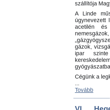
szállítója Ma
A Linde műs
úgynevezett 
acetilén és
nemesgáz
„gázgyógysze
gázok, vizsg
ipar szin
kereskedele
gyógyászatb
Cégünk a leg
...
Tovább
VI. Heg