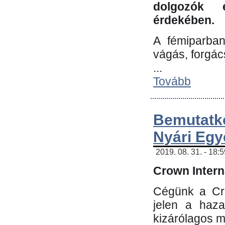
dolgozók 
érdekében.
A fémiparba
vágás, forgác
...
Tovább
Bemutatk
Nyári Egy
2019. 08. 31. - 18:
Crown Interna
Cégünk a Cro
jelen a haz
kizárólagos m