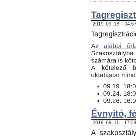
Tagregiszt
2019. 09. 18. - 04:5
Tagregisztráci
Az
alábbi űrl
Szakosztályba.
számára is köte
​A kötelező b
oktatáson minde
09.19. 18:0
09.24. 18:0
09.26. 16:0
Évnyitó, f
2019. 09. 11. - 17:3
A szakosztál