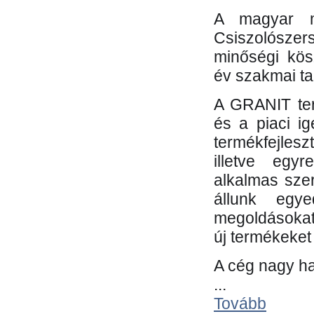
A magyar m
Csiszolósze
minőségi kös
év szakmai tap
A GRANIT ter
és a piaci i
termékfejles
illetve egy
alkalmas sze
állunk egye
megoldásokat
új termékeket 
A cég nagy ha
...
Tovább