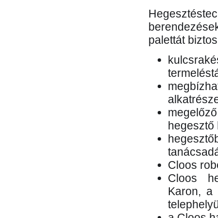
Hegesztés
berendezések 
palettát bizto
kulcsr
termelés
megbízh
alkatrésze
megelőző
hegesztő 
hegesztő
tanácsad
Cloos rob
Cloos he
Karon, a 
telephely
a Cloos h