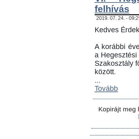
felhívás
2019. 07. 24. - 09:
Kedves Érdek
A korábbi év
a Hegesztési
Szakosztály 
között.
...
Tovább
Kopirájt meg 