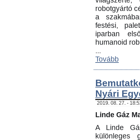
világszerte
robotgyártó c
a szakmában:
festési, pale
iparban els
humanoid robo
...
Tovább
Bemutatk
Nyári Egy
2019. 08. 27. - 18:
Linde Gáz Ma
A Linde Gáz
különleges 