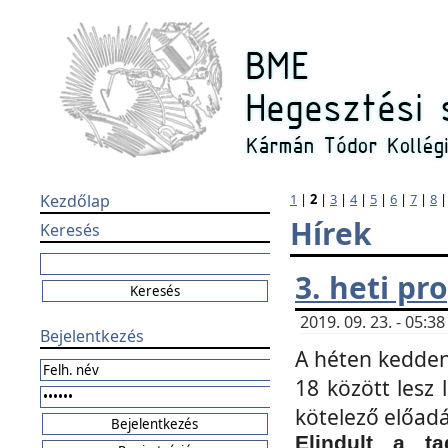
Kezdőlap
1
|
2
|
3
|
4
|
5
|
6
|
7
|
8
Hírek
Keresés
3. heti p
2019. 09. 23. - 05:
Bejelentkezés
A héten kedden
18 között lesz 
kötelező előad
Elindult a ta