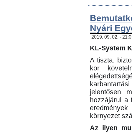
Bemutatk
Nyári Egy
2019. 09. 02. - 21:
KL-System Kf
A tiszta, bi
kor követe
elégedettség
karbantartás
jelentősen m
hozzájárul a
eredmények e
környezet sz
Az ilyen mu