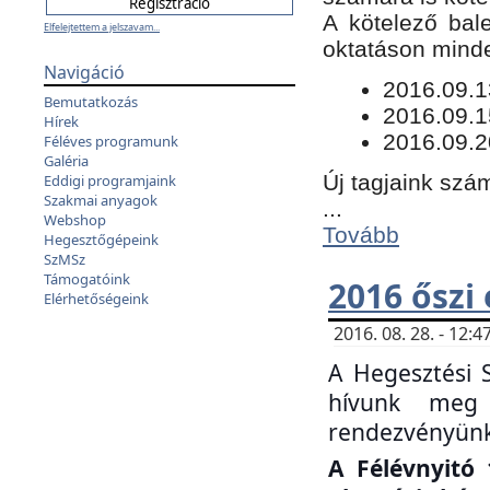
​A kötelező bal
Elfelejtettem a jelszavam...
oktatáson minde
Navigáció
​2016.09.
Bemutatkozás
2016.09.1
Hírek
2016.09.2
Féléves programunk
Galéria
Új tagjaink szám
Eddigi programjaink
Szakmai anyagok
...
Webshop
Tovább
Hegesztőgépeink
SzMSz
Támogatóink
2016 őszi
Elérhetőségeink
2016. 08. 28. - 12
A Hegesztési 
hívunk meg 
rendezvényünk
A Félévnyitó 