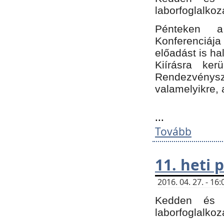
laborfoglalkoz
Pénteken 
Konferenciá
előadást is h
Kiírásra ke
Rendezvénysze
valamelyikre, 
...
Tovább
11. heti
2016. 04. 27. - 1
Kedden és c
laborfoglalkoz