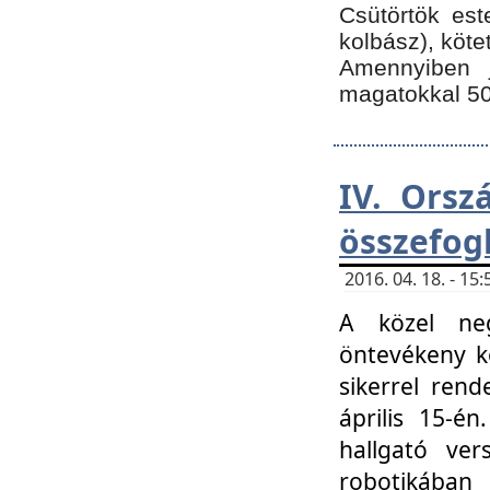
Csütörtök est
kolbász), köte
Amennyiben 
magatokkal 50
IV. Orsz
összefog
2016. 04. 18. - 1
A közel neg
öntevékeny k
sikerrel ren
április 15-é
hallgató ver
robotikába