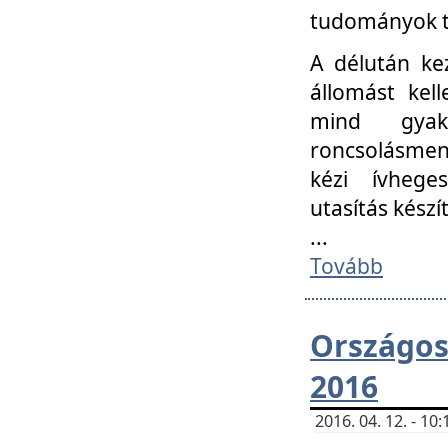
tudományok t
A délután ke
állomást kell
mind gyako
roncsolásmen
kézi ívheges
utasítás készít
...
Tovább
Országo
2016
2016. 04. 12. - 1