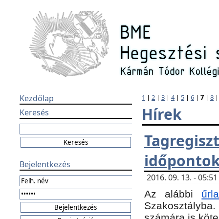
Kezdőlap
1
|
2
|
3
|
4
|
5
|
6
|
7
|
8
Hírek
Keresés
Tagregi
időponto
Bejelentkezés
2016. 09. 13. - 05:
Az alábbi
űr
Szakosztályba.
számára is köte