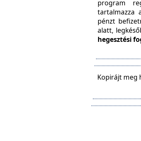
program reg
tartalmazza a
pénzt befizet
alatt, legkés
hegesztési fo
Kopirájt meg 