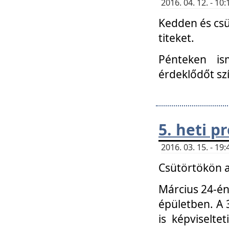
2016. 04. 12. - 1
Kedden és csü
titeket.
Pénteken is
érdeklődőt sz
5. heti 
2016. 03. 15. - 1
Csütörtökön a
Március 24-én
épületben. A 
is képviselte