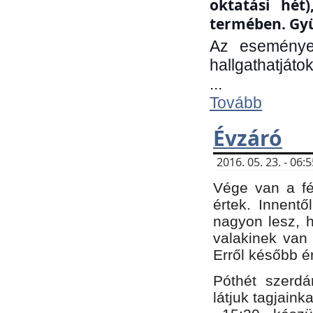
oktatási hét
termében. Gyü
Az eseménye
hallgathatjáto
...
Tovább
Évzáró
2016. 05. 23. - 06
Vége van a fé
értek. Innent
nagyon lesz, 
valakinek van
Erről később é
Póthét szerdá
látjuk tagjaink