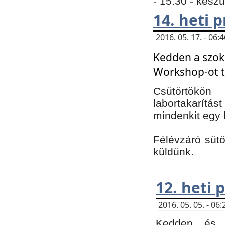
- 15:30 - kész
14. heti
2016. 05. 17. - 06
Kedden a szoká
Workshop-ot t
Csütörtökön
labortakarítást
mindenkit egy 
Félévzáró sütö
küldünk.
12. heti
2016. 05. 05. - 0
Kedden és c