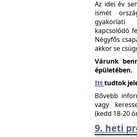
Az idei év se
ismét orszá
gyakorlati
kapcsolódó f
Négyfős csap
akkor se csüg
Várunk benn
épületében.
Itt
tudtok jel
Bővebb infor
vagy keress
(kedd 18-20 ó
9. heti 