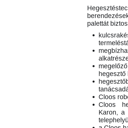
Hegesztés
berendezések 
palettát bizto
kulcsr
termelés
megbízh
alkatrésze
megelőző
hegesztő 
hegesztő
tanácsad
Cloos rob
Cloos he
Karon, a 
telephely
a Cloos h