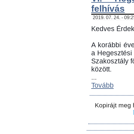
felhívás
2019. 07. 24. - 09:
Kedves Érdek
A korábbi év
a Hegesztési
Szakosztály 
között.
...
Tovább
Kopirájt meg 