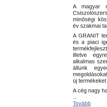
A magyar m
Csiszolósze
minőségi kös
év szakmai tap
A GRANIT ter
és a piaci i
termékfejles
illetve egy
alkalmas sze
állunk egye
megoldásokat
új termékeket 
A cég nagy ha
...
Tovább