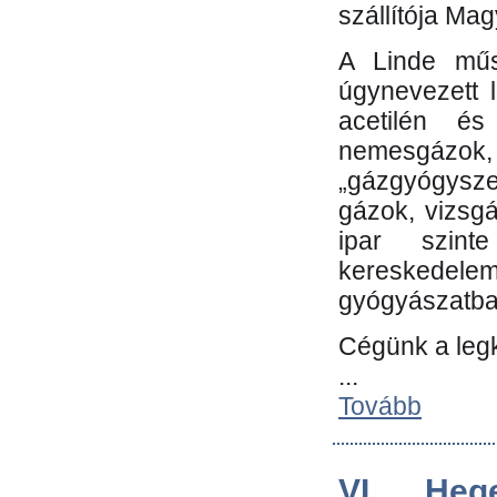
szállítója Ma
A Linde műs
úgynevezett 
acetilén és
nemesgáz
„gázgyógysze
gázok, vizsg
ipar szin
kereskedele
gyógyászatb
Cégünk a leg
...
Tovább
VI. Heg