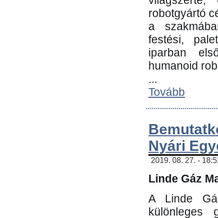
világszerte
robotgyártó c
a szakmában:
festési, pale
iparban els
humanoid robo
...
Tovább
Bemutatk
Nyári Egy
2019. 08. 27. - 18:
Linde Gáz Ma
A Linde Gáz
különleges 