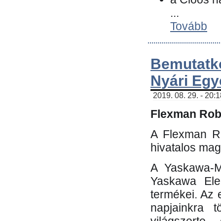
...
Tovább
Bemutatk
Nyári Egy
2019. 08. 29. - 20:
Flexman Robo
A Flexman Ro
hivatalos mag
A Yaskawa-Mo
Yaskawa Elec
termékei. Az e
napjainkra t