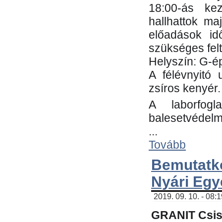
18:00-ás kez
hallhattok ma
előadások id
szükséges fel
Helyszín: G-ép
A félévnyitó 
zsíros kenyér.
A laborfogl
balesetvédelm
...
Tovább
Bemutatk
Nyári Egy
2019. 09. 10. - 08:
GRANIT Csis