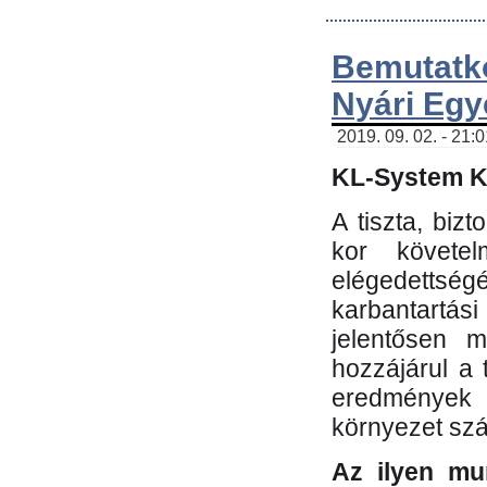
Bemutatk
Nyári Egy
2019. 09. 02. - 21:
KL-System Kf
A tiszta, bi
kor követe
elégedettség
karbantartás
jelentősen m
hozzájárul a
eredmények e
környezet sz
Az ilyen mu