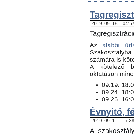
Tagregiszt
2019. 09. 18. - 04:5
Tagregisztráci
Az
alábbi űrl
Szakosztályba.
számára is köte
​A kötelező b
oktatáson minde
09.19. 18:0
09.24. 18:0
09.26. 16:0
Évnyitó, f
2019. 09. 11. - 17:3
A szakosztál