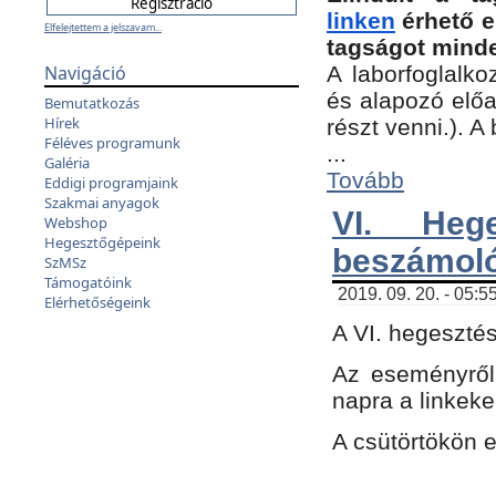
linken
érhető e
Elfelejtettem a jelszavam...
tagságot minde
Navigáció
A laborfoglalko
és alapozó előa
Bemutatkozás
Hírek
részt venni.). 
Féléves programunk
...
Galéria
Tovább
Eddigi programjaink
Szakmai anyagok
VI. Heg
Webshop
Hegesztőgépeink
beszámol
SzMSz
Támogatóink
2019. 09. 20. - 05:5
Elérhetőségeink
A VI. hegeszté
Az eseményről
napra a linkeke
A csütörtökön 