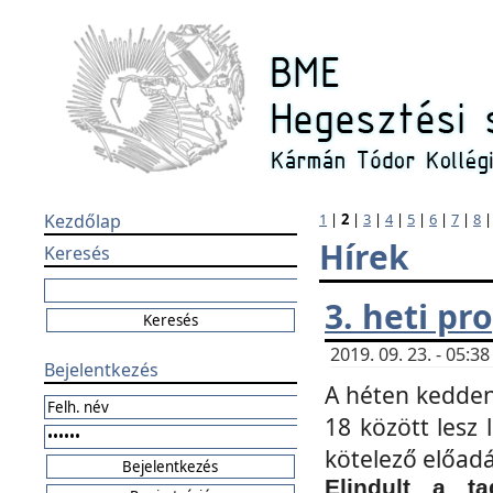
Kezdőlap
1
|
2
|
3
|
4
|
5
|
6
|
7
|
8
Hírek
Keresés
3. heti p
2019. 09. 23. - 05:
Bejelentkezés
A héten kedden
18 között lesz 
kötelező előad
Elindult a ta