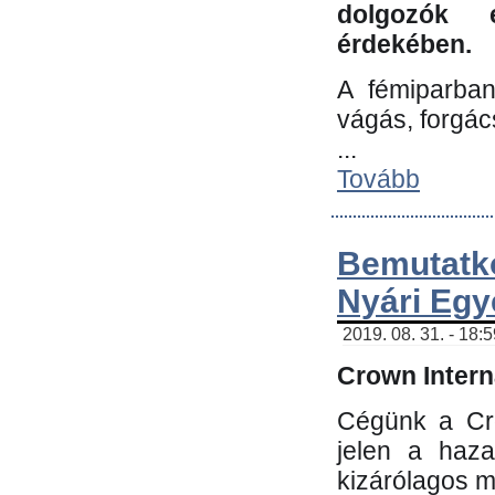
dolgozók 
érdekében.
A fémiparba
vágás, forgác
...
Tovább
Bemutatk
Nyári Egy
2019. 08. 31. - 18:
Crown Interna
Cégünk a Cro
jelen a haz
kizárólagos m