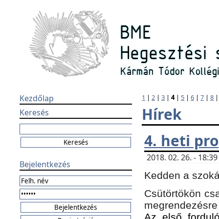
Kezdőlap
1
|
2
|
3
|
4
|
5
|
6
|
7
|
8
Hírek
Keresés
4. heti p
2018. 02. 26. - 18:
Bejelentkezés
Kedden a szokás
Csütörtökön csa
megrendezésre 
Az első forduló