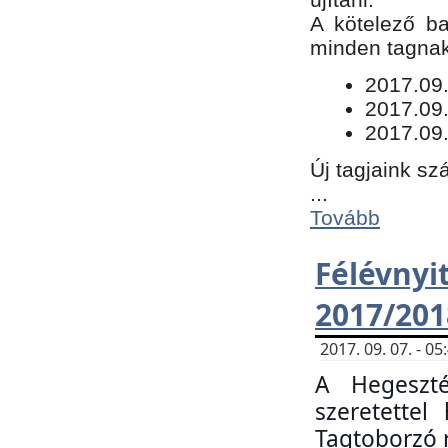
​A kötelező b
minden tagnak 
​2017.09
2017.09
2017.09.
Új tagjaink sz
...
Tovább
Félévn
2017/201
2017. 09. 07. - 
A Hegeszté
szeretette
Tagtoborzó 