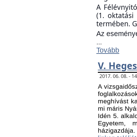
A Félévnyit
(1. oktatás
termében. G
Az eseményen
...
Tovább
V. Heges
2017. 06. 08. - 
A vizsgaidős
foglalkozás
meghívást ka
mi máris Nyár
Idén 5. alka
Egyetem, m
házigazdája.