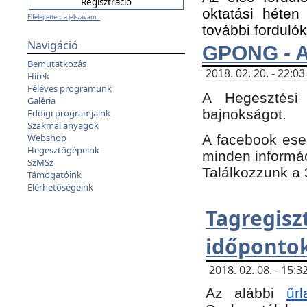
oktatási héten
Elfelejtettem a jelszavam...
további fordulók
Navigáció
GPONG - A
Bemutatkozás
2018. 02. 20. - 22:03
Hírek
Féléves programunk
A Hegesztési
Galéria
bajnokságot.
Eddigi programjaink
Szakmai anyagok
A facebook es
Webshop
Hegesztőgépeink
minden informáci
SzMSz
Találkozzunk a 3
Támogatóink
Elérhetőségeink
Tagregi
időpontok
2018. 02. 08. - 15
Az alábbi
űrl