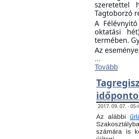
szeretettel
Tagtoborzó r
A Félévnyitó
oktatási hé
termében. Gy
Az eseményen 
...
Tovább
Tagregi
időponto
2017. 09. 07. - 0
Az alábbi
űr
Szakosztályba.
számára is k
újítani.