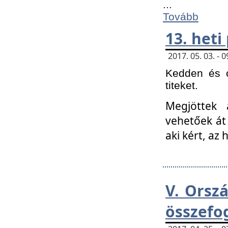
...
Tovább
13. heti
2017. 05. 03. -
Kedden és c
titeket.
Megjöttek 
vehetőek át
aki kért, az
V. Orsz
összefo