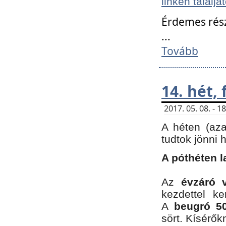
linken találjá
Érdemes rés
...
Tovább
14. hét,
2017. 05. 08. - 
A héten (az
tudtok jönni 
A póthéten l
Az
évzáró 
kezdettel k
A
beugró 50
sört. Kísérő