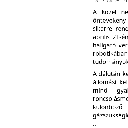
2017. 04. 25. -
A közel ne
öntevékeny k
sikerrel re
április 21-
hallgató ve
robotikáb
tudományok 
A délután k
állomást kel
mind gyak
roncsolás
különböző
gázszükségl
...