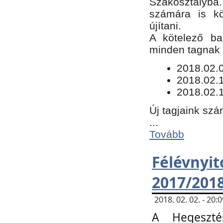
Szakosztályba.
számára is kö
újítani.
​A kötelező ba
minden tagnak m
​2018.02.
2018.02.
2018.02.1
Új tagjaink szá
...
Tovább
Félévn
2017/201
2018. 02. 02. - 20
A Hegeszté