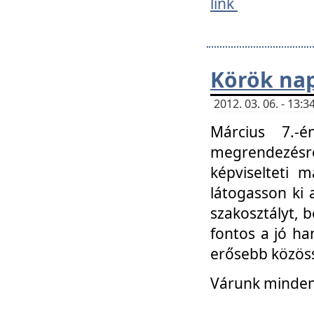
link
Körök na
2012. 03. 06. - 13
Március 7.-
megrendezésre
képviselteti 
látogasson ki 
szakosztályt, b
fontos a jó ha
erősebb közöss
Várunk mindenk