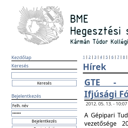
Kezdőlap
1
|
2
|
3
|
4
|
5
|
6
|
7
|
8
Hírek
Keresés
GTE - H
Ifjúsági 
Bejelentkezés
2012. 05. 13. - 10:
A Gépipari Tu
vezetősége 20