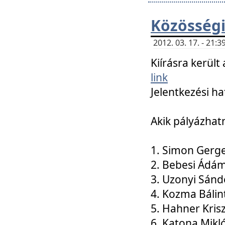
Közösségi
2012. 03. 17. - 21
Kiírásra kerül
link
Jelentkezési ha
Akik pályázhat
1. Simon Gerge
2. Bebesi Ádá
3. Uzonyi Sánd
4. Kozma Bálin
5. Hahner Kris
6. Katona Mikl