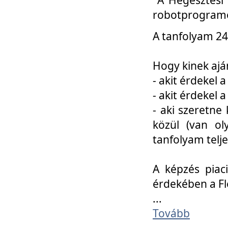
robotprogramo
A tanfolyam 24
Hogy kinek ajá
- akit érdekel 
- akit érdekel
- aki szeretne 
közül (van ol
tanfolyam telje
A képzés piac
érdekében a F
...
Tovább