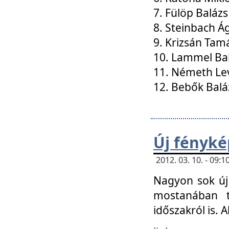
7. Fülöp Balázs
8. Steinbach Á
9. Krizsán Tam
10. Lammel Ba
11. Németh Le
12. Bebők Balá
Új fényké
2012. 03. 10. - 09
Nagyon sok új 
mostanában t
időszakról is. A