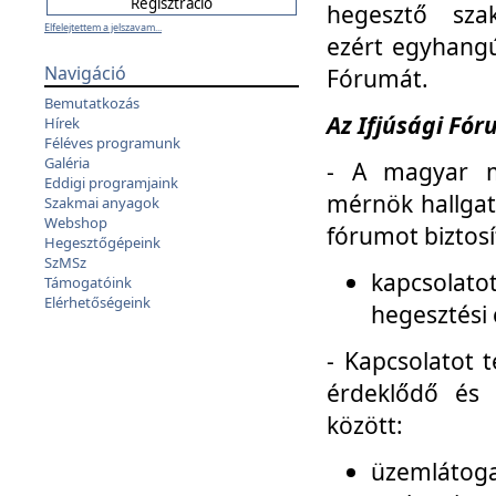
hegesztő sza
Elfelejtettem a jelszavam...
ezért egyhangú
Navigáció
Fórumát.
Bemutatkozás
Az Ifjúsági Fóru
Hírek
Féléves programunk
Galéria
- A magyar m
Eddigi programjaink
mérnök hallgat
Szakmai anyagok
Webshop
fórumot biztosí
Hegesztőgépeink
SzMSz
kapcsolat
Támogatóink
Elérhetőségeink
hegesztési 
- Kapcsolatot t
érdeklődő és 
között:
üzemlátoga