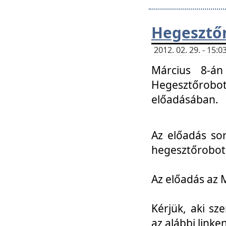
Hegesztőr
2012. 02. 29. - 15:
Március 8-án
Hegesztőrobo
előadásában.
Az előadás so
hegesztőroboto
Az előadás az 
Kérjük, aki sz
az alábbi linken