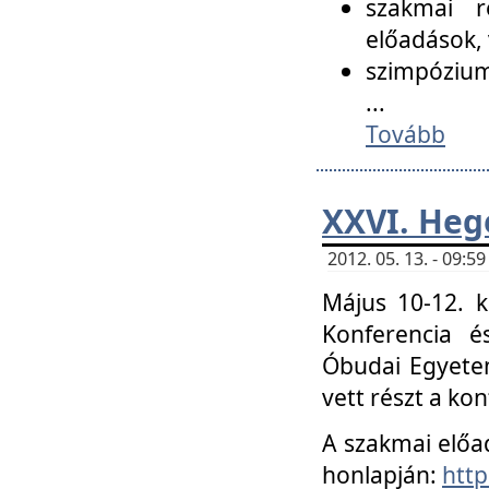
szakmai r
előadások, 
szimpózium
...
Tovább
XXVI. Heg
2012. 05. 13. - 09:
Május 10-12. k
Konferencia é
Óbudai Egyetem
vett részt a ko
A szakmai előa
honlapján:
http