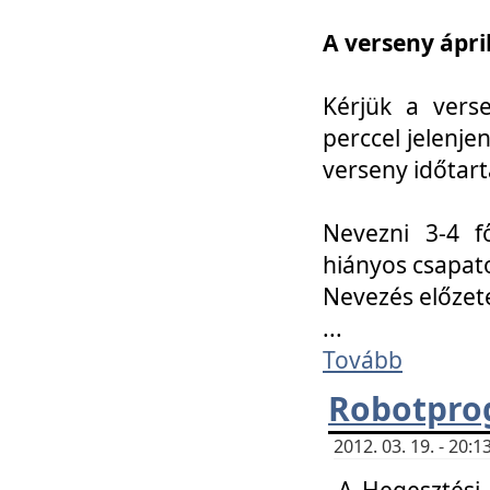
A verseny ápril
Kérjük a vers
perccel jelenje
verseny időtar
Nevezni 3-4 f
hiányos csapat
Nevezés előze
...
Tovább
Robotpro
2012. 03. 19. - 20:
A Hegesztési S