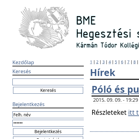
Kezdőlap
1
|
2
|
3
|
4
|
5
|
6
|
7
|
8
Hírek
Keresés
Póló és pu
2015. 09. 09. - 19:
Bejelentkezés
Részleteket
itt 