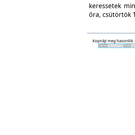
keressetek min
óra, csütörtök 
Kopirájt meg hasonlók -