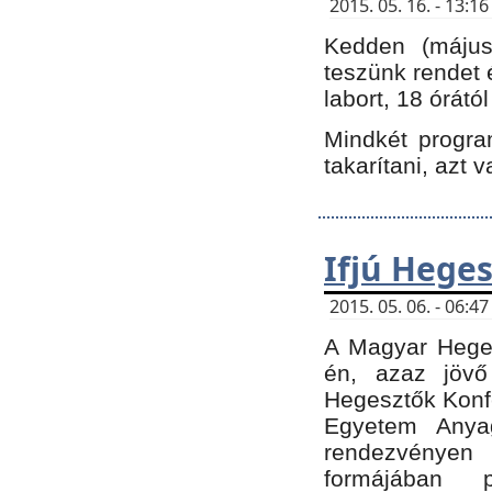
2015. 05. 16. - 13:
Kedden (május 
teszünk rendet 
labort, 18 órátó
Mindkét program
takarítani, azt 
Ifjú Hege
2015. 05. 06. - 06:
A Magyar Heges
én, azaz jövő
Hegesztők Konfe
Egyetem Anyag
rendezvén
formájában 