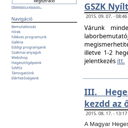
GSZK Nyíl
Elfelejtettem a jelszavam...
2015. 09. 07. - 08:
Navigáció
Várunk minde
Bemutatkozás
Hírek
laborbemutató
Féléves programunk
Galéria
megismerhetite
Eddigi programjaink
illetve 1-2 heg
Szakmai anyagok
Webshop
jelentkezés
itt.
Hegesztőgépeink
SzMSz
Támogatóink
Elérhetőségeink
III. Heg
kezdd az ő
2015. 08. 17. - 13:
A Magyar Hegesz