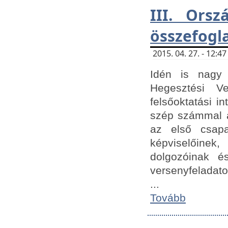
III. Orsz
összefogl
2015. 04. 27. - 12:
Idén is nagy 
Hegesztési Ve
felsőoktatási 
szép számmal a
az első csap
képviselőine
dolgozóinak é
versenyfeladato
...
Tovább