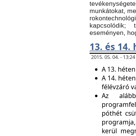
tevékenységet
munkátokat, me
rokontechnoló
kapcsolódik;
eseményen, hogy
13. és 14.
2015. 05. 04. - 13:
A 13. héten
A 14. héten
félévzáró v
Az alább
programfel
póthét csü
programja,
kerül meg