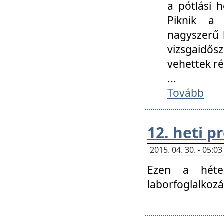
a pótlási h
Piknik a 
nagyszerű 
vizsgaidő
vehettek ré
...
Tovább
12. heti 
2015. 04. 30. - 05:
Ezen a héte
laborfoglalkozá