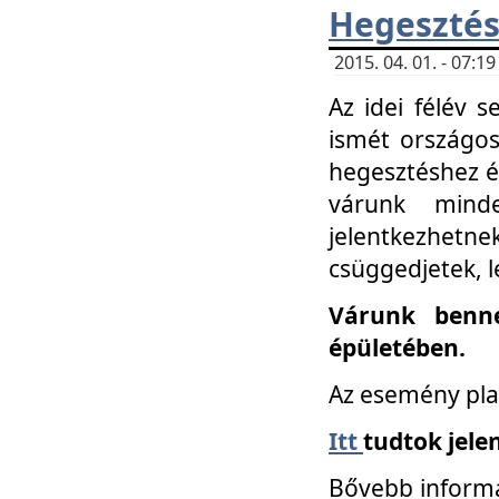
Hegesztés
2015. 04. 01. - 07:
Az idei félév 
ismét országos
hegesztéshez é
várunk mind
jelentkezhe
csüggedjetek, l
Várunk benne
épületében.
Az esemény pla
Itt
tudtok jele
Bővebb informá