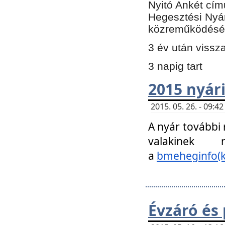
Nyitó Ankét cím
Hegesztési Nyá
közreműködésé
3 év után vissz
3 napig tart
2015 nyári
2015. 05. 26. - 09:
A nyár további
valakinek
a
bmeheginfo(k
Évzáró és