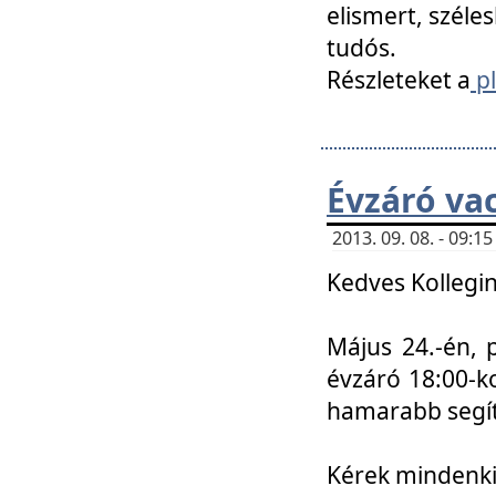
elismert, széle
tudós.
Részleteket a
pl
Évzáró va
2013. 09. 08. - 09:
Kedves Kollegin
Május 24.-én, 
évzáró 18:00-ko
hamarabb segít
Kérek mindenkit