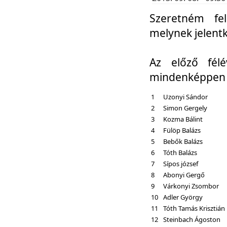
Szeretném fel
melynek jelent
Az előző fél
mindenképpen a
1
Uzonyi Sándor
2
Simon Gergely
3
Kozma Bálint
4
Fülöp Balázs
5
Bebők Balázs
6
Tóth Balázs
7
Sípos józsef
8
Abonyi Gergő
9
Várkonyi Zsombor
10
Adler György
11
Tóth Tamás Krisztián
12
Steinbach Ágoston