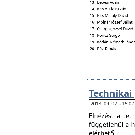
13
Bebesi Ádám
14
Kiss Attila István
15
Kiss Mihály Dávid
16
Molnár József Bálint
17
Csurgai József Dávid
18
Koncz Gergő
19
Kádár- Németh Jáno
20
Rév Tamás
Technikai
2013. 09. 02. - 15:
Elnézést a tec
függetlenül a 
elérhető.