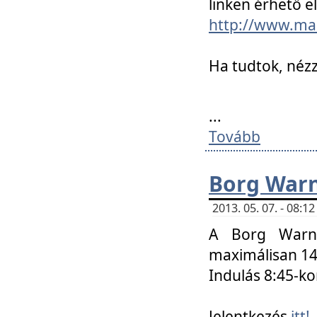
linken érhető el
http://www.mac
Ha tudtok, nézz
...
Tovább
Borg Warn
2013. 05. 07. - 08:
A Borg Warne
maximálisan 14 
Indulás 8:45-ko
Jelentkezés
itt!