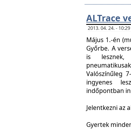
ALTrace v
2013. 04. 24. - 10:
Május 1.-én (m
Győrbe. A vers
is lesznek
pneumatikusak
Valószínűleg 7
ingyenes lesz
indőpontban in
Jelentkezni az a
Gyertek mindenk