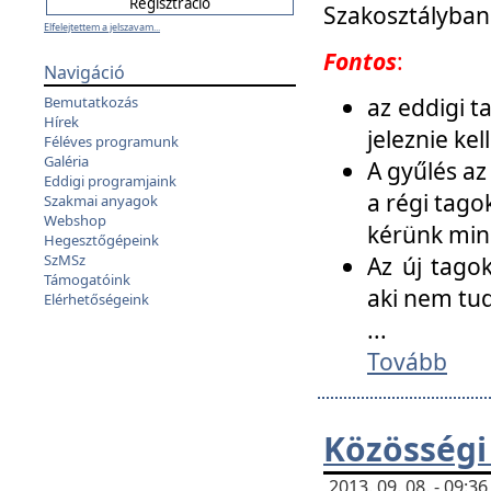
Szakosztályban
Elfelejtettem a jelszavam...
Fontos
:
Navigáció
az eddigi 
Bemutatkozás
Hírek
jeleznie ke
Féléves programunk
Galéria
A gyűlés az
Eddigi programjaink
a régi tago
Szakmai anyagok
Webshop
kérünk min
Hegesztőgépeink
SzMSz
Az új tago
Támogatóink
aki nem tud
Elérhetőségeink
...
Tovább
Közösségi
2013. 09. 08. - 09: