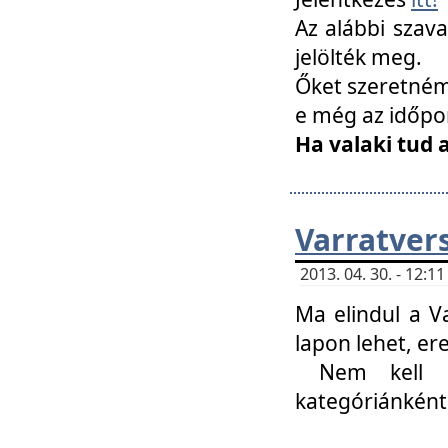
Az alábbi szav
jelölték meg.
Őket szeretném 
e még az időpo
Ha valaki tud 
Varratver
2013. 04. 30. - 12:
Ma elindul a V
lapon lehet, er
Nem kell mi
kategóriánként 