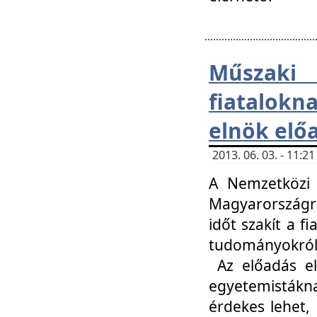
Műsza
fiatalokn
elnök elő
2013. 06. 03. - 11:
A Nemzetközi 
Magyarországr
időt szakít a f
tudományokról 
Az előadás el
egyetemisták
érdekes lehet,