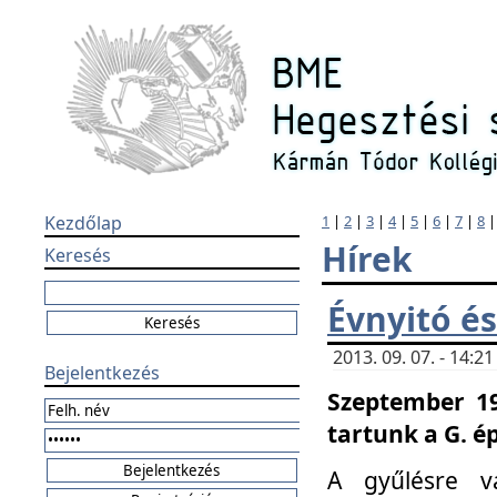
Kezdőlap
1
|
2
|
3
|
4
|
5
|
6
|
7
|
8
Hírek
Keresés
Évnyitó és
2013. 09. 07. - 14:
Bejelentkezés
Szeptember 19
tartunk a G. é
A gyűlésre v