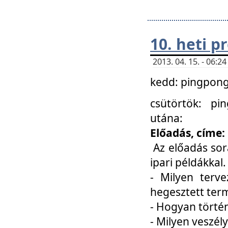
10. heti 
2013. 04. 15. - 06:
kedd: pingpong 
csütörtök: pi
utána:
Előadás, címe:
Az előadás sor
ipari példákkal
- Milyen terve
hegesztett ter
- Hogyan törté
- Milyen veszély