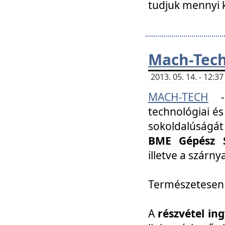
tudjuk mennyi k
Mach-Tech 
2013. 05. 14. - 12:
MACH-TECH
technológiai és
sokoldalúságát
BME Gépész S
illetve a szárn
Természetesen
A
részvétel in