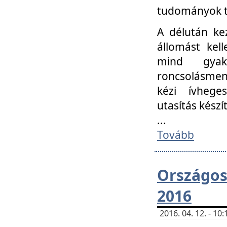
tudományok t
A délután ke
állomást kell
mind gyako
roncsolásmen
kézi ívheges
utasítás készít
...
Tovább
Országo
2016
2016. 04. 12. - 1