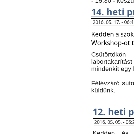
- 15:30 - kész
14. heti
2016. 05. 17. - 06
Kedden a szoká
Workshop-ot t
Csütörtökön
labortakarítást
mindenkit egy 
Félévzáró sütö
küldünk.
12. heti
2016. 05. 05. - 0
Kedden és c