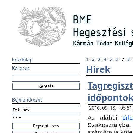
Kezdőlap
1
|
2
|
3
|
4
|
5
|
6
|
7
|
8
Hírek
Keresés
Tagregi
időponto
Bejelentkezés
2016. 09. 13. - 05:
Az alábbi
űr
Szakosztályba.
számára is köte