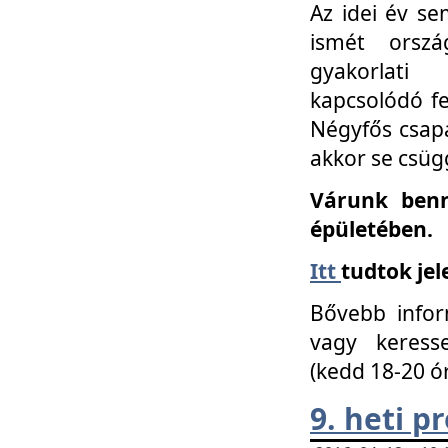
Az idei év se
ismét orszá
gyakorlati
kapcsolódó f
Négyfős csap
akkor se csüg
Várunk benn
épületében.
Itt
tudtok jel
Bővebb infor
vagy keress
(kedd 18-20 ó
9. heti 