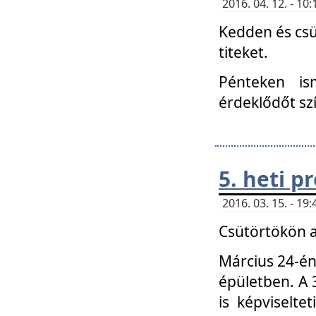
2016. 04. 12. - 1
Kedden és csü
titeket.
Pénteken is
érdeklődőt sz
5. heti 
2016. 03. 15. - 1
Csütörtökön a
Március 24-én
épületben. A 
is képviselte