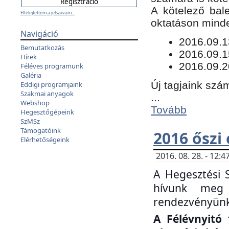
​A kötelező bal
Elfelejtettem a jelszavam...
oktatáson minde
Navigáció
​2016.09.
Bemutatkozás
2016.09.1
Hírek
2016.09.2
Féléves programunk
Galéria
Új tagjaink szám
Eddigi programjaink
Szakmai anyagok
...
Webshop
Tovább
Hegesztőgépeink
SzMSz
Támogatóink
2016 őszi
Elérhetőségeink
2016. 08. 28. - 12
A Hegesztési 
hívunk meg 
rendezvényünk
A Félévnyitó 