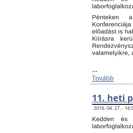
laborfoglalkoz
Pénteken 
Konferenciá
előadást is h
Kiírásra ke
Rendezvénysze
valamelyikre, 
...
Tovább
11. heti
2016. 04. 27. - 1
Kedden és c
laborfoglalkoz