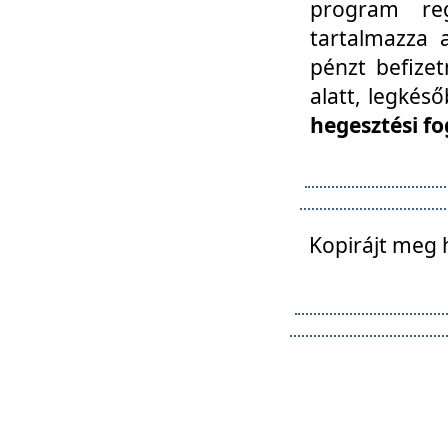
program reg
tartalmazza a
pénzt befizet
alatt, legkés
hegesztési fo
Kopirájt meg 