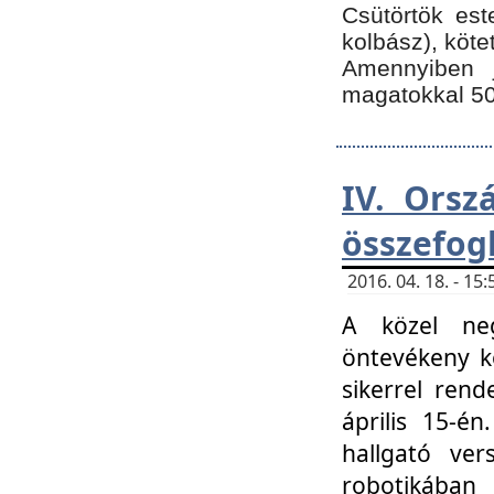
Csütörtök est
kolbász), köte
Amennyiben 
magatokkal 50
IV. Orsz
összefog
2016. 04. 18. - 1
A közel neg
öntevékeny k
sikerrel ren
április 15-é
hallgató ver
robotikába