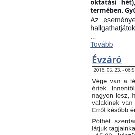
oktatási hét
termében. Gyü
Az eseménye
hallgathatjáto
...
Tovább
Évzáró
2016. 05. 23. - 06
Vége van a fé
értek. Innent
nagyon lesz, 
valakinek van
Erről később é
Póthét szerdá
látjuk tagjaink