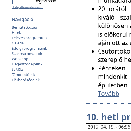
munkadarab
20 órától 
Elfelejtettem a jelszavam...
kiváló sz
Navigáció
különösen a
Bemutatkozás
Hírek
is előkerül
Féléves programunk
ajánlott az
Galéria
Eddigi programjaink
Csütörtökö
Szakmai anyagok
szereplő he
Webshop
Hegesztőgépeink
Pénteken 
SzMSz
Támogatóink
mindenkit
Elérhetőségeink
épületben. 
Tovább
10. heti 
2015. 04. 15. - 06: