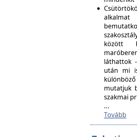
Csütörtökö
alkalmat
bemutatko
szakosztál
között
maróbere
láthattok
után mi i
különböző 
mutatjuk b
szakmai p
...
Tovább