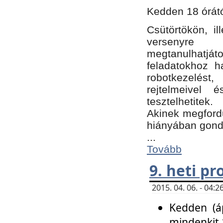
Kedden 18 órátó
Csütörtökön, i
versenyre k
megtanulhatj
feladatokhoz ha
robotkezelést
rejtelmeivel 
tesztelhetitek.
Akinek megfordu
hiányában gon
...
Tovább
9. heti p
2015. 04. 06. - 04
Kedden (áp
mindenkit 