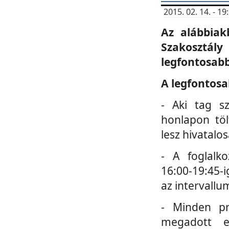
2015. 02. 14. - 
Az alábbiak
Szakosztá
legfontosabb
A legfontosa
- Aki tag s
honlapon töl
lesz hivatalo
- A foglalk
16:00-19:45-i
az intervallu
- Minden pr
megadott e