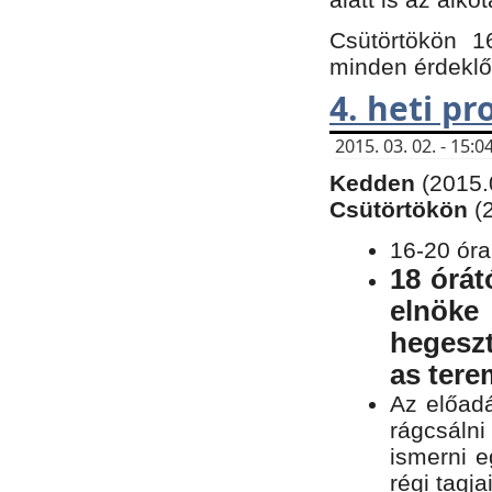
Csütörtökön 1
minden érdeklő
4. heti p
2015. 03. 02. - 15
Kedden
(2015.
Csütörtökön
(
16-20 óra
18 órát
elnöke
hegeszt
as ter
Az előad
rágcsálni
ismerni e
régi tagja