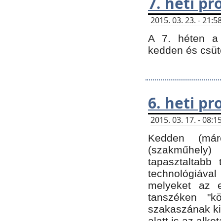
7. heti p
2015. 03. 23. - 21
A 7. héten a 
kedden és csüt
6. heti p
2015. 03. 17. - 08
Kedden (márc
(szakműhely)
tapasztaltabb 
technológiával
melyeket az e
tanszéken "k
szakaszának ki
alatt is az alko