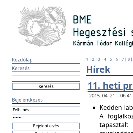
Kezdőlap
1
|
2
|
3
|
4
|
5
|
6
|
7
|
8
Hírek
Keresés
11. heti 
2015. 04. 21. - 06:
Bejelentkezés
Kedden labo
A foglalko
tapasztal