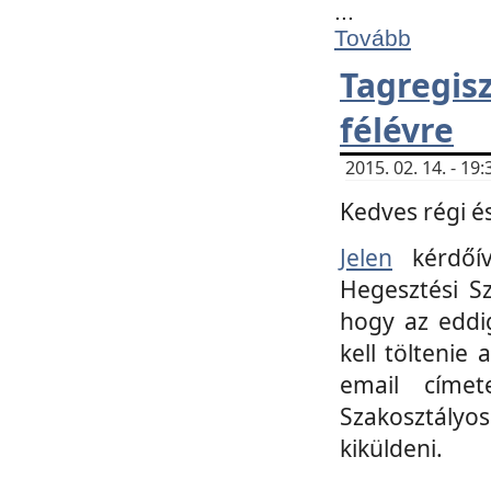
...
Tovább
Tagregi
félévre
2015. 02. 14. - 1
Kedves régi és
Jelen
kérdőív
Hegesztési Sz
hogy az eddi
kell töltenie
email címet
Szakosztályo
kiküldeni.