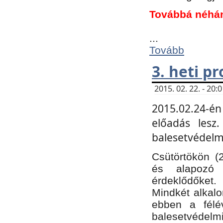
Továbbá néhá
...
Tovább
3. heti p
2015. 02. 22. - 20
2015.02.24-én
előadás lesz
balesetvédelmi
Csütörtökön (
és alapozó e
érdeklődőket.
Mindkét alkalo
ebben a félé
balesetvédelmi