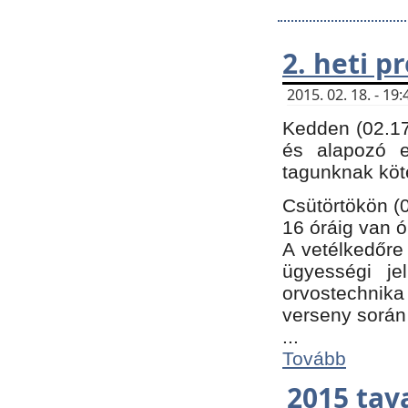
2. heti 
2015. 02. 18. - 1
Kedden (02.17
és alapozó e
tagunknak köt
Csütörtökön (0
16 óráig van ó
A vetélkedőre 
ügyességi je
orvostechnika 
verseny során
...
Tovább
2015 tav