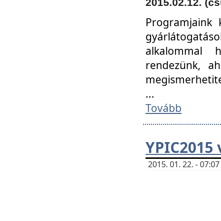
2015.02.12. (cs
Programjaink k
gyárlátogatáso
alkalommal h
rendezünk, ah
megismerhetite
...
Tovább
YPIC2015 
2015. 01. 22. - 07: