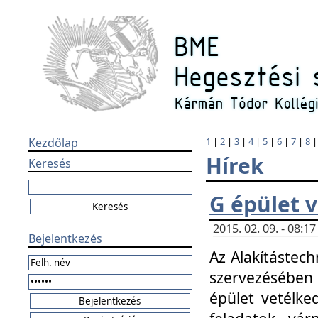
Kezdőlap
1
|
2
|
3
|
4
|
5
|
6
|
7
|
8
Hírek
Keresés
G épület 
2015. 02. 09. - 08:
Bejelentkezés
Az Alakítástech
szervezésében
épület vetélke