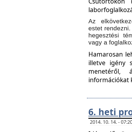
Csütörtökön 
laborfoglalkozá
Az elkövetke
estet rendezni
hegesztési té
vagy a foglalko
Hamarosan lehe
illetve igény
menetéről, á
információkat 
6. heti p
2014. 10. 14. - 07