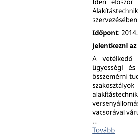
Idén először
Alakítástechni
szervezésében
Időpont
: 2014
Jelentkezni az
A vetélkedő 
ügyességi és
összemérni tud
szakosztályok 
alakítástec
versenyállom
vacsorával vár
...
Tovább