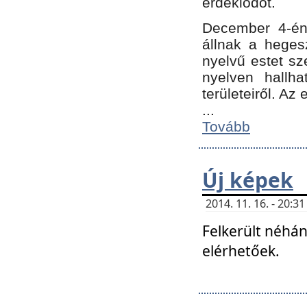
érdeklődőt.
December 4-én
állnak a hegesz
nyelvű estet sz
nyelven hallh
területeiről. A
...
Tovább
Új képek
2014. 11. 16. - 20:
Felkerült néhán
elérhetőek.