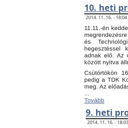
10. heti 
2014. 11. 16. - 18:
11.11.-én kedde
megrendezésre 
és Technológ
hegesztéssel k
adnak elő. Az o
között nyitva ál
Csütörtökön 16
pedig a TDK Kon
meg. Az előadá
...
Tovább
9. heti p
2014. 11. 16. - 18