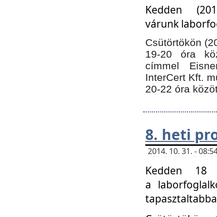
Kedden (201
várunk laborfo
Csütörtökön (20
19-20 óra kö
címmel Eisne
InterCert Kft. 
20-22 óra közöt
8. heti p
2014. 10. 31. - 08
Kedden 18 ó
a laborfoglal
tapasztaltabba