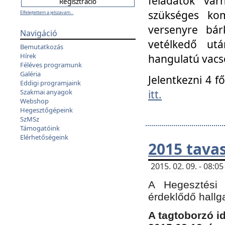
feladatok vá
szükséges kom
Elfelejtettem a jelszavam...
versenyre bár
Navigáció
vetélkedő ut
Bemutatkozás
Hírek
hangulatú vacso
Féléves programunk
Galéria
Jelentkezni 4 f
Eddigi programjaink
itt.
Szakmai anyagok
Webshop
Hegesztőgépeink
SzMSz
Támogatóink
Elérhetőségeink
2015 tavas
2015. 02. 09. - 08:
A Hegesztési 
érdeklődő hallg
A tagtoborzó i