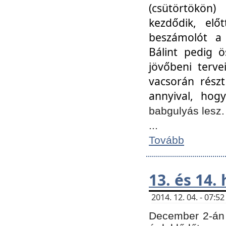
(csütörtökön
kezdődik, elő
beszámolót a 
Bálint pedig ö
jövőbeni terve
vacsorán részt
annyival, hogy
babgulyás lesz
...
Tovább
13. és 14.
2014. 12. 04. - 07:
December 2-án 