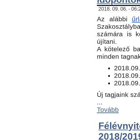
2018. 09. 06. - 06
Az alábbi
űr
Szakosztályba.
számára is k
újítani.
​A kötelező b
minden tagnak 
​2018.09
2018.09.
2018.09.
Új tagjaink sz
...
Tovább
Félévn
2018/201