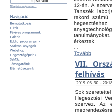
12-én. A szer
Elfelejtettem a jelszavam...
Tanszék laborj
Navigáció
rekord számú, 
hegesztéshe
Bemutatkozás
Hírek
anyagtechnológ
Féléves programunk
tanulmányokat.
Galéria
érkeztek,
Eddigi programjaink
Szakmai anyagok
...
Webshop
Tovább
Hegesztőgépeink
SzMSz
VII. Ors
Támogatóink
Elérhetőségeink
felhívás
2019. 03. 30. - 20
Sok szeretettel
Hegesztési Ve
szervez. Az 
megrendezésre 