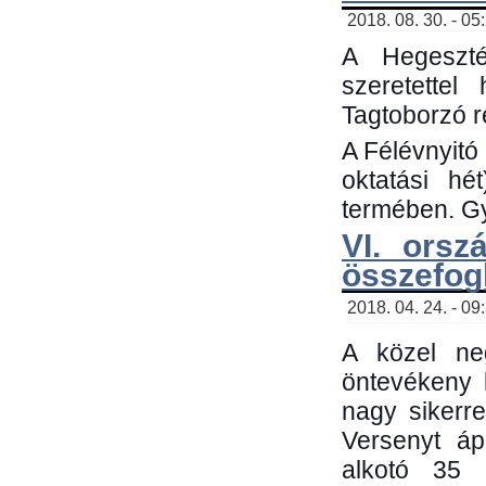
2018. 08. 30. - 05
A Hegeszté
szeretette
Tagtoborzó 
A Félévnyitó
oktatási h
termében. Gy
VI. orsz
összefog
2018. 04. 24. - 09
A közel neg
öntevékeny 
nagy sikerr
Versenyt áp
alkotó 35 h