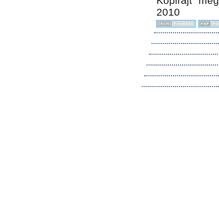
Kopirájt me
2010