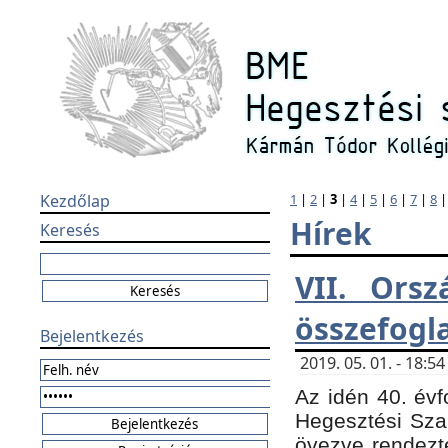
Kezdőlap
1
|
2
|
3
|
4
|
5
|
6
|
7
|
8
Hírek
Keresés
VII. Orsz
összefogl
Bejelentkezés
2019. 05. 01. - 18:
Az idén 40. évf
Hegesztési Sza
övezve rendezte