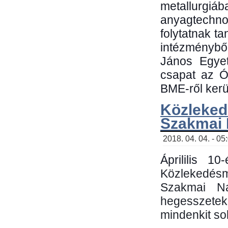
metallu
anyagtechn
folytatnak t
intézménybő
János Egyet
csapat az Ó
BME-ről kerül
Közleked
Szakmai
2018. 04. 04. - 05
Áprililis 1
Közlekedés
Szakmai N
hegesszetek 
mindenkit sok