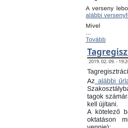
A verseny lebo
alábbi versenyf
Mivel
...
Tovább
Tagregisz
2019. 02. 09. - 19
Tagregisztráci
Az
alábbi űrl
Szakosztályb
tagok számára
kell újítani.
​A kötelező 
oktatáson m
vennie):