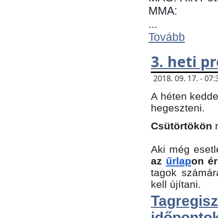
MMA:
...
Tovább
3. heti 
2018. 09. 17. - 0
A héten kedde
hegeszteni.
Csütörtökön
Aki még esetl
az
űrlap
on ér
tagok számár
kell újítani.
Tagregi
időpontok