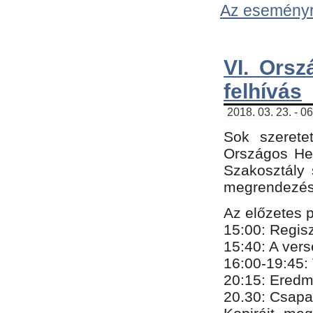
Az eseményről
VI. Orsz
felhívás
2018. 03. 23. - 0
Sok szerete
Országos He
Szakosztály 
megrendezésr
Az előzetes 
15:00: Regis
15:40: A ver
16:00-19:45:
20:
​15​
: Eredm
​20.30: Csapa