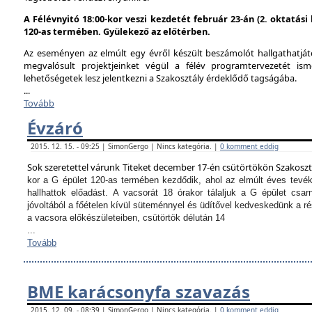
A Félévnyitó 18:00-kor veszi kezdetét február 23-án (2. oktatás
120-as termében. Gyülekező az előtérben.
Az eseményen az elmúlt egy évről készült beszámolót hallgathatjáto
megvalósult projektjeinket végül a félév programtervezetét ism
lehetőségetek lesz jelentkezni a Szakosztály érdeklődő tagságába.
...
Tovább
Évzáró
2015. 12. 15. - 09:25 | SimonGergo | Nincs kategória. |
0 komment eddig
Sok szeretettel várunk Titeket december 17-én csütörtökön Szakosz
kor a G épület 120-as termében kezdődik, ahol az elmúlt éves tevé
hallhattok előadást.
A vacsorát 18 órakor tálaljuk a G épület csarn
jóvoltából a főételen kívül süteménnyel és üdítővel kedveskedünk a 
a vacsora előkészületeiben, csütörtök délután 14
...
Tovább
BME karácsonyfa szavazás
2015. 12. 09. - 08:39 | SimonGergo | Nincs kategória. |
0 komment eddig