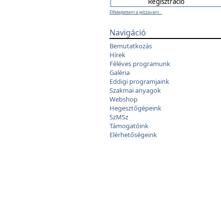
Elfelejtettem a jelszavam...
Navigáció
Bemutatkozás
Hírek
Féléves programunk
Galéria
Eddigi programjaink
Szakmai anyagok
Webshop
Hegesztőgépeink
SzMSz
Támogatóink
Elérhetőségeink