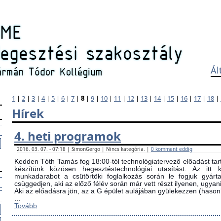
Ál
1
|
2
|
3
|
4
|
5
|
6
|
7
|
8
|
9
|
10
|
11
|
12
|
13
|
14
|
15
|
16
|
17
|
18
|
Hírek
4. heti programok
2016. 03. 07. - 07:18 | SimonGergo | Nincs kategória. |
0 komment eddig
Kedden Tóth Tamás fog 18:00-tól technológiatervező előadást tarta
készítünk közösen hegesztéstechnológiai utasítást. Az itt
munkadarabot a csütörtöki foglalkozás során le fogjuk gyárta
csüggedjen, aki az előző félév során már vett részt ilyenen, ugyani
Aki az előadásra jön, az a G épület aulájában gyülekezzen (ha
...
Tovább