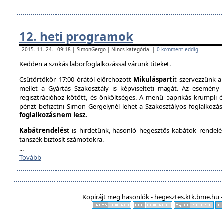
12. heti programok
2015. 11. 24. - 09:18 | SimonGergo | Nincs kategória. |
0 komment eddig
Kedden a szokás laborfoglalkozással várunk titeket.
Csütörtökön 17:00 órától előrehozott
Mikulásparti
t szervezzünk a
mellet a Gyártás Szakosztály is képviselteti magát. Az esemény 
regisztrációhoz kötött, és önköltséges. A menü paprikás krumpli és 
pénzt befizetni Simon Gergelynél lehet a Szakosztályos foglalkozás
foglalkozás nem lesz.
Kabátrendelés
t is hirdetünk, hasonló hegesztős kabátok rendel
tanszék biztosít számotokra.
...
Tovább
Kopirájt meg hasonlók - hegesztes.ktk.bme.hu -