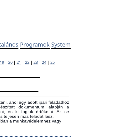
talános
Programok
System
19
|
20
|
21
|
22
|
23
|
24
|
25
ni, ahol egy adott ipari feladathoz
 készített dokumentum alapján a
ni, és ki fogjuk értékelni. Az se
s teljesen más feladat lesz.
sonlóan a munkavédelemhez vagy