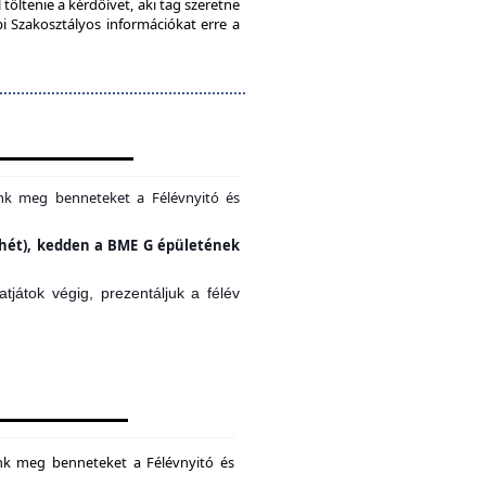
töltenie a kérdőívet, aki tag szeretne
bi Szakosztályos információkat erre a
unk meg benneteket a Félévnyitó és
si hét), kedden a BME G épületének
játok végig, prezentáljuk a félév
unk meg benneteket a Félévnyitó és