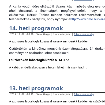
A Karifa végül időre elkészült! Sajnos kép minőség elég gyenge
ahol látszanak a finomságok, megfigyelhetőek, hogy a d
elkészítve.
Kérlek Titeket minden felületen reklámozzátok,
felebarátoknak szóljatok, hogy nyomják a
http://www.bme.hu/kar
14. heti programok
2015. 12. 07. - 09:20 | SimonGergo | Nincs kategória. |
0 komment eddig
A szokásos laborfoglalkozással várunk mindenkit kedden.
Csütörtökön a Lindéhez megyünk üzemlátogatásra, 14 órakor 
eseményhez szabadon lehet csatlakozni.
Csütörtökön laborfoglalkozás NEM LESZ.
A kabátrendeléseket ezen a héten lehet már csak leadni.
13. heti programok
2015. 12. 07. - 09:19 | SimonGergo | Nincs kategória. |
0 komment eddig
A szokásos laborfoglalkozással várunk mindenkit kedden és csütört