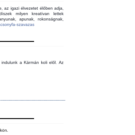
, az igazi élvezetet élőben adja,
íszek milyen kreatívan lettek
 anyunak, apunak, rokonságnak,
acsonyfa-szavazas
indulunk a Kármán koli elől. Az
ökön.