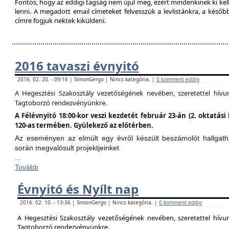
Fontos, hogy az eddigi tagság nem újul meg, ezért mindenkinek ki kell 
lenni. A megadott email címeteket felvesszük a levlistánkra, a későb
címre fogjuk nektek kiküldeni.
2016 tavaszi évnyitó
2016. 02. 20. - 09:16 | SimonGergo | Nincs kategória. |
0 komment eddig
A Hegesztési Szakosztály vezetőségének nevében, szeretettel hív
Tagtoborzó rendezvényünkre.
A Félévnyitó 18:00-kor veszi kezdetét február 23-án (2. oktatá
120-as termében. Gyülekező az előtérben.
Az eseményen az elmúlt egy évről készült beszámolót hallgathat
során megvalósult projektjeinket
...
Tovább
Évnyitó és Nyílt nap
2016. 02. 10. - 13:36 | SimonGergo | Nincs kategória. |
0 komment eddig
A Hegesztési Szakosztály vezetőségének nevében, szeretettel hív
Tagtoborzó rendezvényünkre.