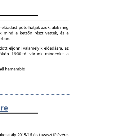
 előadást pótolhatják azok, akik még
k mind a kettőn részt vettek, és a
orban.
ott eljönni valamelyik előadásra, az
tökön 16:00-tól várunk mindenkit a
nél hamarabb!
vre
kosztály 2015/16-ös tavaszi félévére.