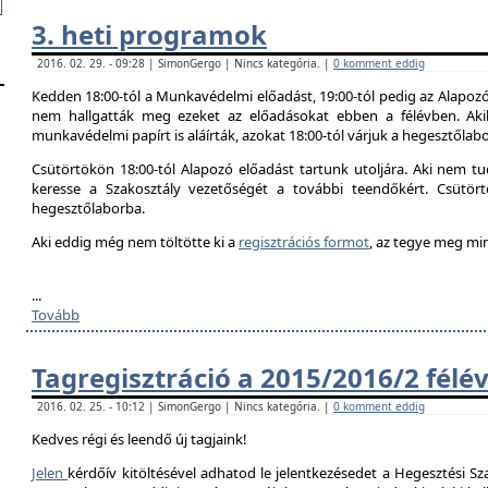
3. heti programok
2016. 02. 29. - 09:28 | SimonGergo | Nincs kategória. |
0 komment eddig
Kedden 18:00-tól a Munkavédelmi előadást, 19:00-tól pedig az Alapozó
nem hallgatták meg ezeket az előadásokat ebben a félévben. Aki
munkavédelmi papírt is aláírták, azokat 18:00-tól várjuk a hegesztőlab
Csütörtökön 18:00-tól Alapozó előadást tartunk utoljára. Aki nem tud
keresse a Szakosztály vezetőségét a további teendőkért. Csütör
hegesztőlaborba.
Aki eddig még nem töltötte ki a
regisztrációs formot
, az tegye meg mi
...
Tovább
Tagregisztráció a 2015/2016/2 félé
2016. 02. 25. - 10:12 | SimonGergo | Nincs kategória. |
0 komment eddig
Kedves régi és leendő új tagjaink!
Jelen
kérdőív kitöltésével adhatod le jelentkezésedet a Hegesztési Sza