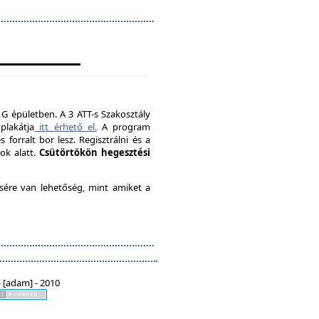
 G épületben. A 3 ATT-s Szakosztály
plakátja
itt érhető el.
A program
forralt bor lesz. Regisztrálni és a
ok alatt.
Csütörtökön hegesztési
ésére van lehetőség, mint amiket a
 [adam] - 2010