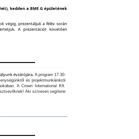
i hét), kedden a BME G épületének
k végig, prezentáljuk a félév során
ertetjük.
A prezentációt követően
tályunk évzárójára.
A program 17:30-
kenységünkről és projektmunkáinkról
okában. A Crown International Kft.
résztvevőknek!
Aki szívesen segítene