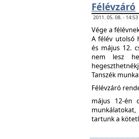
Félévzáró
2011. 05. 08. - 14:
Vége a félévnek
A félév utolsó 
és május 12. c
nem lesz heg
hegeszthetnék
Tanszék munkat
Félévzáró rend
május 12-én c
munkálatokat, 
tartunk a kötet