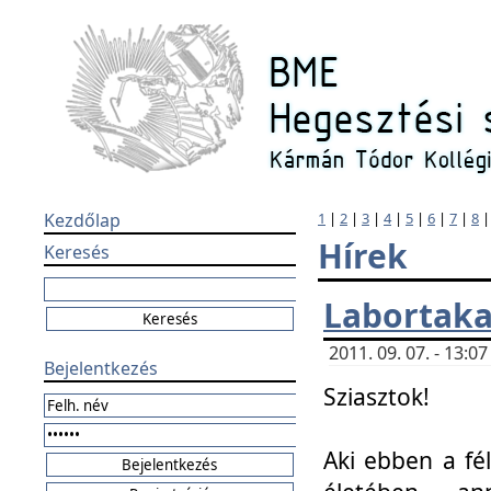
Kezdőlap
1
|
2
|
3
|
4
|
5
|
6
|
7
|
8
Hírek
Keresés
Labortaka
2011. 09. 07. - 13:
Bejelentkezés
Sziasztok!
Aki ebben a fél