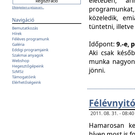
életében, a
programunkat, a
Elfelejtettem a jelszavam...
közeledik, em
Navigáció
tüntetni, illetve
Bemutatkozás
Hírek
Féléves programunk
Időpont:
9.-e, 
Galéria
Eddigi programjaink
Aki csak későb
Szakmai anyagok
munka nagyon 
Webshop
Hegesztőgépeink
jönni.
SzMSz
Támogatóink
Elérhetőségeink
Félévnyit
2011. 08. 31. - 08:
Hamarosan ke
híven most is f