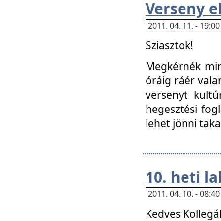
Verseny el
2011. 04. 11. - 19:
Sziasztok!
Megkérnék mind
óráig ráér vala
versenyt kultú
hegesztési fog
lehet jönni taka
10. heti l
2011. 04. 10. - 08:
Kedves Kollegá