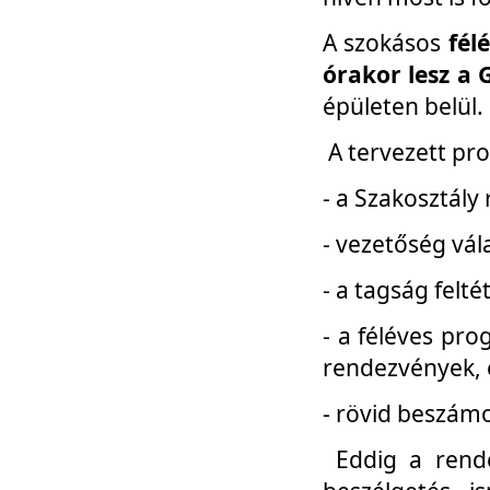
A szokásos
fél
órakor lesz a 
épületen belül.
A tervezett pr
- a Szakosztály
- vezetőség vál
- a tagság felt
- a féléves pro
rendezvények, 
- rövid beszámo
Eddig a rende