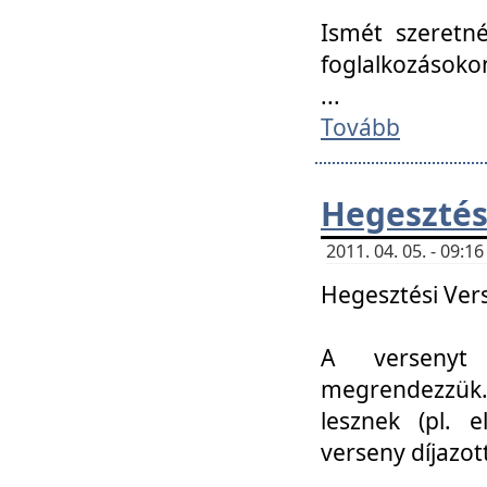
Ismét szeretné
foglalkozásoko
...
Tovább
Hegesztés
2011. 04. 05. - 09:
Hegesztési Verse
A versenyt 
megrendezzük.
lesznek (pl. e
verseny díjazo