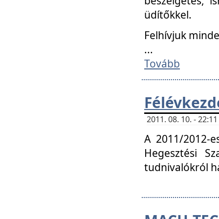
beszélgetés, i
üdítőkkel.
Felhívjuk mind
...
Tovább
Félévkezd
2011. 08. 10. - 22:
A 2011/2012-e
Hegesztési Sza
tudnivalókról 