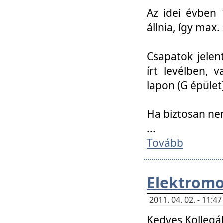
Az idei évben 
állnia, így max
Csapatok jele
írt levélben, 
lapon (G épület)
Ha biztosan ne
...
Tovább
Elektromo
2011. 04. 02. - 11:
Kedves Kollegá