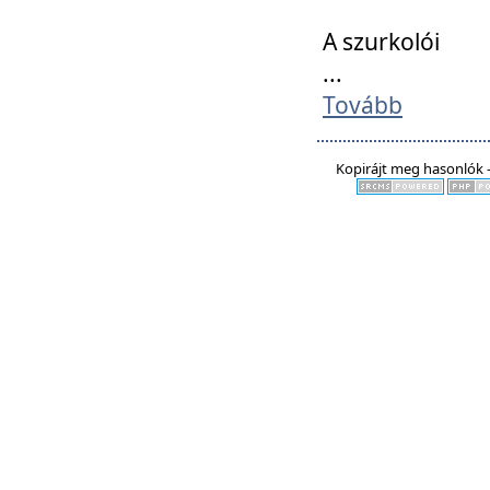
A szurkolói
...
Tovább
Kopirájt meg hasonlók -