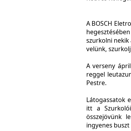
A BOSCH Eletro
hegesztésébe
szurkolni nekik
velünk, szurkol
A verseny ápri
reggel leutazu
Pestre.
Látogassatok e
itt a Szurkoló
összejövünk l
ingyenes buszt