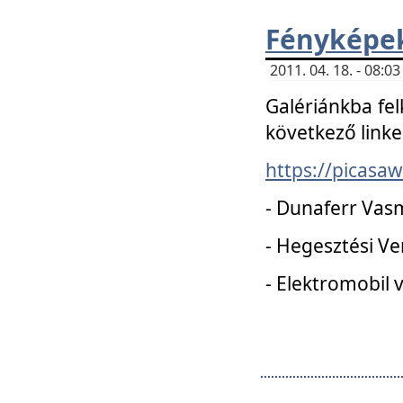
Fényképe
2011. 04. 18. - 08:
Galériánkba fel
következő linke
https://picas
- Dunaferr Vas
- Hegesztési V
- Elektromobil 