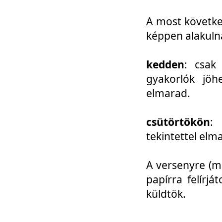
A most követke
képpen alakuln
kedden
: csak
gyakorlók jöh
elmarad.
csütörtökön
: 
tekintettel elm
A versenyre (mo
papírra felírj
küldtök.