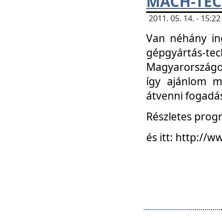
MACH-TECH
2011. 05. 14. - 15:
Van néhány in
gépgyártás-tech
Magyarországon
így ajánlom m
átvenni fogadá
Részletes progr
és itt: http:/