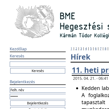
Kezdőlap
1
|
2
|
3
|
4
|
5
|
6
|
7
|
8
Hírek
Keresés
11. heti 
2015. 04. 21. - 06:
Bejelentkezés
Kedden labo
A foglalko
tapasztal