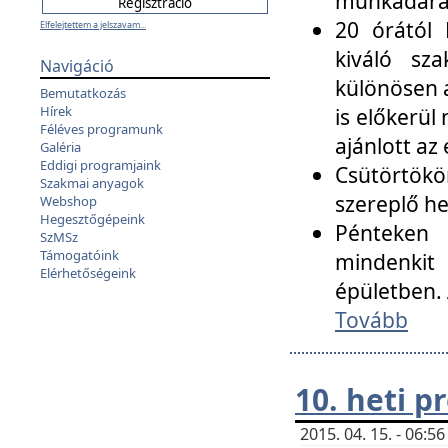
munkadarab
20 órától 
Elfelejtettem a jelszavam...
kiváló sz
Navigáció
különösen a
Bemutatkozás
Hírek
is előkerül
Féléves programunk
ajánlott az
Galéria
Eddigi programjaink
Csütörtökö
Szakmai anyagok
szereplő he
Webshop
Hegesztőgépeink
Pénteken 
SzMSz
Támogatóink
mindenkit
Elérhetőségeink
épületben. 
Tovább
10. heti 
2015. 04. 15. - 06: