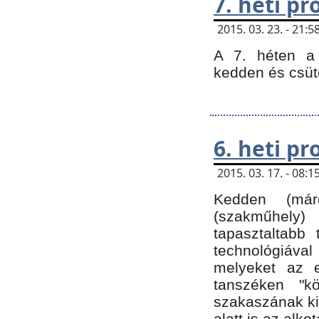
7. heti p
2015. 03. 23. - 21
A 7. héten a 
kedden és csüt
6. heti p
2015. 03. 17. - 08
Kedden (márc
(szakműhely)
tapasztaltabb 
technológiával
melyeket az e
tanszéken "k
szakaszának ki
alatt is az alko