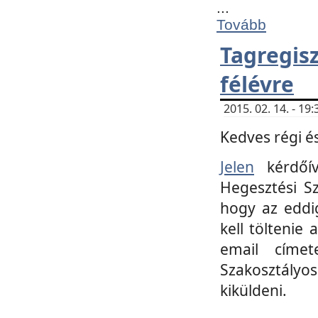
...
Tovább
Tagregi
félévre
2015. 02. 14. - 1
Kedves régi és
Jelen
kérdőív
Hegesztési Sz
hogy az eddi
kell töltenie
email címet
Szakosztályo
kiküldeni.