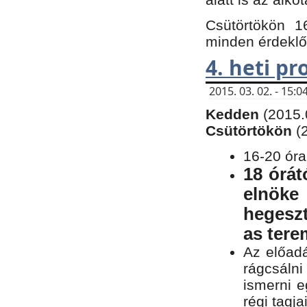
Csütörtökön 1
minden érdeklő
4. heti p
2015. 03. 02. - 15
Kedden
(2015.
Csütörtökön
(
16-20 óra
18 órát
elnöke
hegeszt
as ter
Az előad
rágcsálni
ismerni e
régi tagja