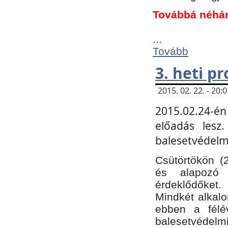
Továbbá néhá
...
Tovább
3. heti p
2015. 02. 22. - 20
2015.02.24-én
előadás lesz
balesetvédelmi
Csütörtökön (
és alapozó e
érdeklődőket.
Mindkét alkalo
ebben a félé
balesetvédelmi