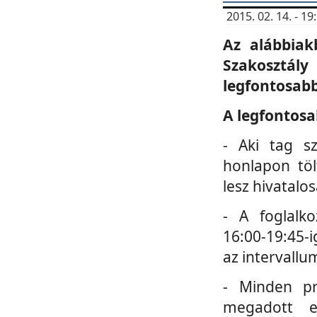
2015. 02. 14. - 
Az alábbiak
Szakosztá
legfontosabb
A legfontosa
- Aki tag s
honlapon töl
lesz hivatalo
- A foglalk
16:00-19:45-i
az intervallu
- Minden pr
megadott e