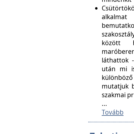
Csütörtökö
alkalmat
bemutatko
szakosztál
között
maróbere
láthattok
után mi i
különböző 
mutatjuk b
szakmai p
...
Tovább