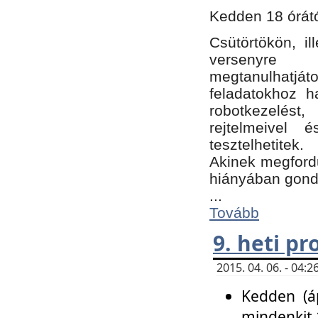
Kedden 18 órátó
Csütörtökön, i
versenyre k
megtanulhatj
feladatokhoz ha
robotkezelést
rejtelmeivel 
tesztelhetitek.
Akinek megfordu
hiányában gon
...
Tovább
9. heti p
2015. 04. 06. - 04
Kedden (áp
mindenkit 