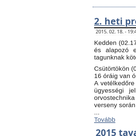
2. heti 
2015. 02. 18. - 1
Kedden (02.17
és alapozó e
tagunknak köt
Csütörtökön (0
16 óráig van ó
A vetélkedőre 
ügyességi je
orvostechnika 
verseny során
...
Tovább
2015 tav