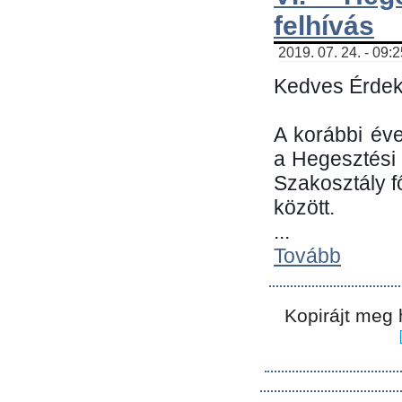
felhívás
2019. 07. 24. - 09:
Kedves Érdek
A korábbi év
a Hegesztési
Szakosztály 
között.
...
Tovább
Kopirájt meg 