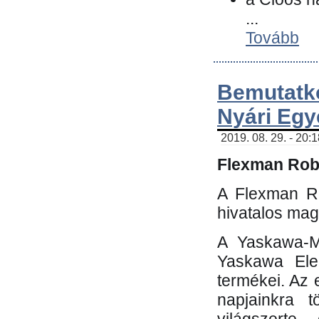
...
Tovább
Bemutatk
Nyári Egy
2019. 08. 29. - 20:
Flexman Robo
A Flexman Ro
hivatalos mag
A Yaskawa-Mo
Yaskawa Elec
termékei. Az e
napjainkra t