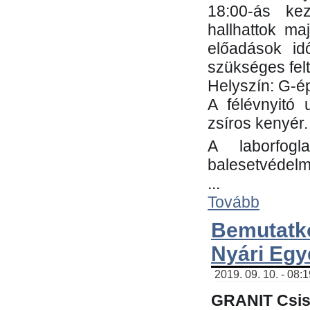
18:00-ás kez
hallhattok ma
előadások id
szükséges fel
Helyszín: G-ép
A félévnyitó 
zsíros kenyér.
A laborfogl
balesetvédelm
...
Tovább
Bemutatk
Nyári Egy
2019. 09. 10. - 08:
GRANIT Csis