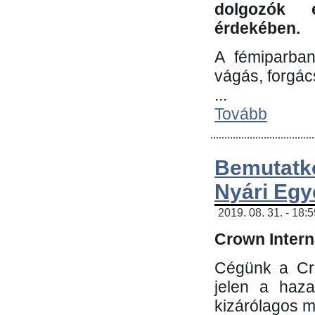
dolgozók 
érdekében.
A fémiparba
vágás, forgác
...
Tovább
Bemutatk
Nyári Egy
2019. 08. 31. - 18:
Crown Interna
Cégünk a Cro
jelen a haz
kizárólagos m