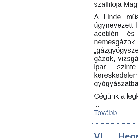
szállítója Ma
A Linde műs
úgynevezett 
acetilén és
nemesgáz
„gázgyógysze
gázok, vizsg
ipar szin
kereskedele
gyógyászatb
Cégünk a leg
...
Tovább
VI. Heg