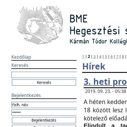
Kezdőlap
1
|
2
|
3
|
4
|
5
|
6
|
7
|
8
Hírek
Keresés
3. heti p
2019. 09. 23. - 05:
Bejelentkezés
A héten kedden
18 között lesz 
kötelező előad
Elindult a ta