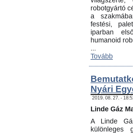
világszerte
robotgyártó c
a szakmában:
festési, pale
iparban els
humanoid robo
...
Tovább
Bemutatk
Nyári Egy
2019. 08. 27. - 18:
Linde Gáz Ma
A Linde Gáz
különleges 