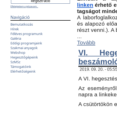
linken
érhető e
Elfelejtettem a jelszavam...
tagságot minde
Navigáció
A laborfoglalko
és alapozó előa
Bemutatkozás
Hírek
részt venni.). 
Féléves programunk
...
Galéria
Tovább
Eddigi programjaink
Szakmai anyagok
VI. Heg
Webshop
Hegesztőgépeink
beszámol
SzMSz
Támogatóink
2019. 09. 20. - 05:5
Elérhetőségeink
A VI. hegeszté
Az eseményről
napra a linkeke
A csütörtökön 