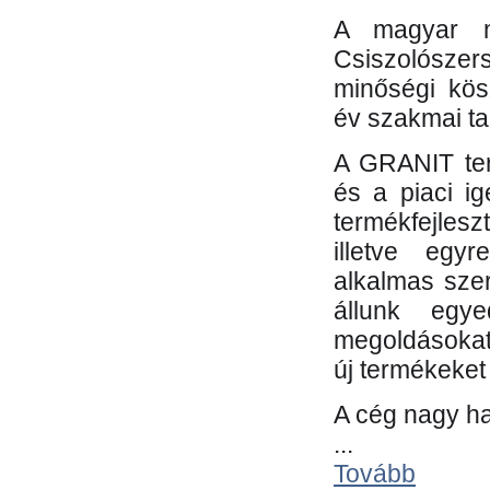
A magyar m
Csiszolósze
minőségi kös
év szakmai tap
A GRANIT ter
és a piaci i
termékfejles
illetve egy
alkalmas sze
állunk egye
megoldásokat
új termékeket 
A cég nagy ha
...
Tovább