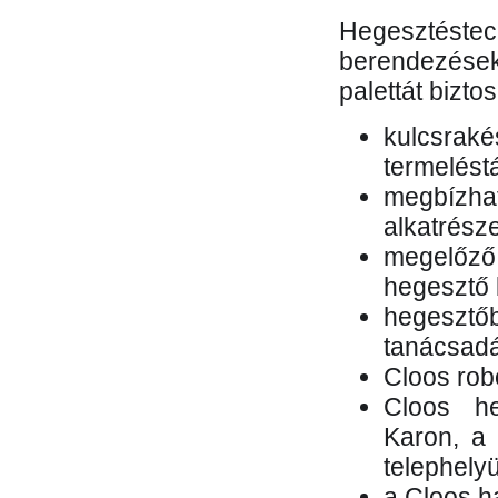
Hegesztés
berendezések 
palettát bizto
kulcsr
termelés
megbízh
alkatrésze
megelőző
hegesztő 
hegesztő
tanácsad
Cloos rob
Cloos he
Karon, a 
telephely
a Cloos h