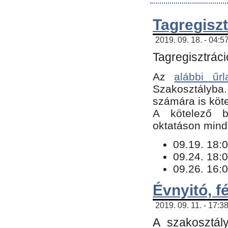
Tagregiszt
2019. 09. 18. - 04:5
Tagregisztráci
Az
alábbi űrl
Szakosztályba.
számára is köte
​A kötelező b
oktatáson minde
09.19. 18:0
09.24. 18:0
09.26. 16:0
Évnyitó, f
2019. 09. 11. - 17:3
A szakosztál