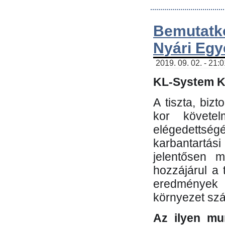
Bemutatk
Nyári Egy
2019. 09. 02. - 21:
KL-System Kf
A tiszta, bi
kor követe
elégedettség
karbantartás
jelentősen m
hozzájárul a
eredmények e
környezet sz
Az ilyen mu