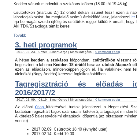
Kedden várunk mindenkit a szokásos időben (18:00-tól 19:45-ig)
Csütörtökön (március 2.) 12 órától dékáni szünet lesz! ezen a na
laborfoglalkozást, ha megfelelő számú érdeklődő lesz, jelentkezni
itt
írja be magát szerda éjfélig és csütörtök reggel küldünk emailt, hogy 
Aki TDK/Szakdoga témát keres
...
Tovább
3. heti programok
2017. 02. 23. - 07:59 | SimonGergo | Nincs kategória. |
0 komment eddig
A héten
kedden a szokásos
időpontban,
csütörtökön viszont rö
hegeszteni a laborba.
Kedden 18 órától lesz az utolsó Alapozó e
ezen az előadáson, mindenképpen jöjjön el. Ha valakinek nem fel
alelnököt (Nagy András) keresse foglalkozásidőben.
Tagregisztráció és előadás i
2016/2017/2
2017. 02. 09. - 08:19 | SimonGergo | Nincs kategória. |
0 komment eddig
Az alábbi
űrlap
kitöltésével tudtok jelentkezni a Hegesztési Sz
korábban regisztrált tagok számára is kötelező, a tagságot minden fé
​A kötelező balesetvédelmi oktatások időpontja (az oktatáson minden
vennie):
​2017.02.09. Csütrötök 18:40 (évnyitó után)
2017.02.14. Kedd 19:00