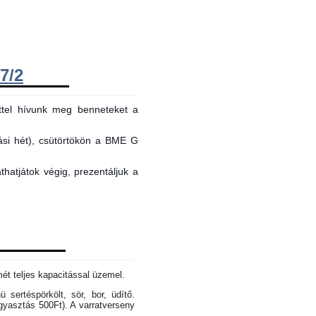
7/2
ttel hívunk meg benneteket a
tási hét), csütörtökön a BME G
hatjátok végig, prezentáljuk a
mét teljes kapacitással üzemel.
sertéspörkölt, sör, bor, üdítő.
gyasztás 500Ft). A varratverseny