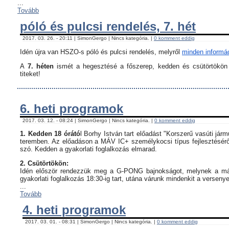
...
Tovább
póló és pulcsi rendelés, 7. hét
2017. 03. 26. - 20:11 | SimonGergo | Nincs kategória. |
0 komment eddig
Idén újra van HSZO-s póló és pulcsi rendelés, melyről
minden informáci
A
7. héten
ismét a hegesztésé a főszerep, kedden és csütörtökön i
titeket!
6. heti programok
2017. 03. 12. - 08:24 | SimonGergo | Nincs kategória. |
0 komment eddig
1. Kedden 18 órátó
l Borhy István tart előadást "Korszerű vasúti já
teremben. Az előadáson a MÁV IC+ személykocsi típus fejlesztésérő
szó. Kedden a gyakorlati foglalkozás elmarad.
2. Csütörtökön:
Idén először rendezzük meg a G-PONG bajnokságot, melynek a máso
gyakorlati foglalkozás 18:30-ig tart, utána várunk mindenkit a verseny
...
Tovább
4. heti programok
2017. 03. 01. - 08:31 | SimonGergo | Nincs kategória. |
0 komment eddig