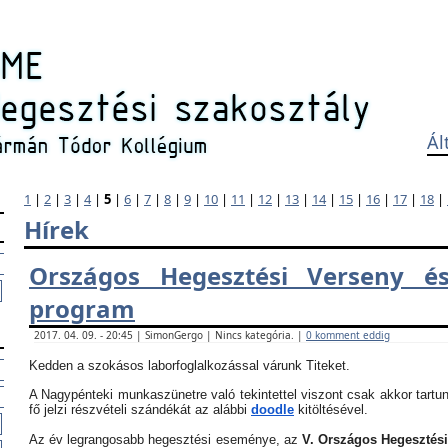
Ál
1
|
2
|
3
|
4
|
5
|
6
|
7
|
8
|
9
|
10
|
11
|
12
|
13
|
14
|
15
|
16
|
17
|
18
|
Hírek
Országos Hegesztési Verseny és
program
2017. 04. 09. - 20:45 | SimonGergo | Nincs kategória. |
0 komment eddig
Kedden a szokásos laborfoglalkozással várunk Titeket.
A Nagypénteki munkaszünetre való tekintettel viszont csak akkor tartun
fő jelzi részvételi szándékát az alábbi
doodle
kitöltésével.
Az év legrangosabb hegesztési eseménye, az
V. Országos Hegesztés