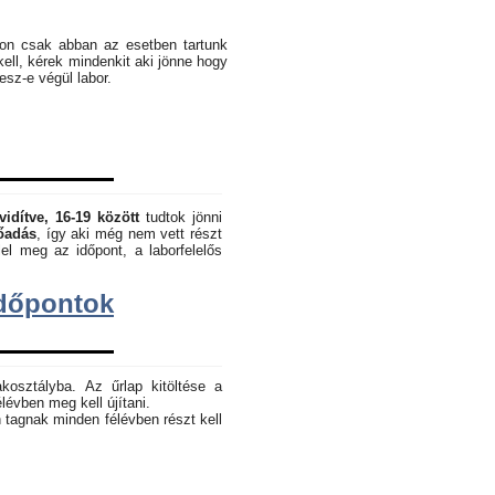
pon csak abban az esetben tartunk
kell, kérek mindenkit aki jönne hogy
lesz-e végül labor.
vidítve, 16-19 között
tudtok jönni
lőadás
, így aki még nem vett részt
el meg az időpont, a laborfelelős
dőpontok
akosztályba. Az űrlap kitöltése a
lévben meg kell újítani.
 tagnak minden félévben részt kell