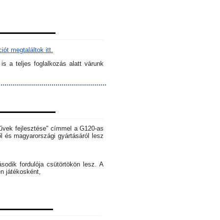
ót megtaláltok itt.
s a teljes foglalkozás alatt várunk
rművek fejlesztése" címmel a G120-as
l és magyarországi gyártásáról lesz
dik fordulója csütörtökön lesz. A
en játékosként,