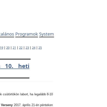
talános
Programok
System
19
|
20
|
21
|
22
|
23
|
24
|
25
 10. heti
k csütörtökön labort, ha legalább 8-10
i Verseny
2017. április 21-én pénteken