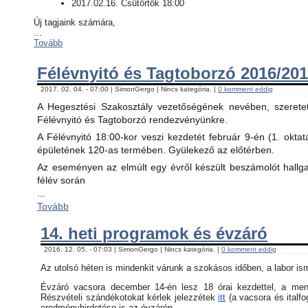
2017.02.16. Csütörtök 18:00
Új tagjaink számára,
...
Tovább
Félévnyitó és Tagtoborzó 2016/201
2017. 02. 04. - 07:00 | SimonGergo | Nincs kategória. |
0 komment eddig
A Hegesztési Szakosztály vezetőségének nevében, szerete
Félévnyitó és Tagtoborzó rendezvényünkre.
A Félévnyitó 18:00-kor veszi kezdetét február 9-én (1. okta
épületének 120-as termében. Gyülekező az előtérben.
Az eseményen az elmúlt egy évről készült beszámolót hallgat
félév során
...
Tovább
14. heti programok és évzáró
2016. 12. 05. - 07:03 | SimonGergo | Nincs kategória. |
0 komment eddig
Az utolsó héten is mindenkit várunk a szokásos időben, a labor is
Évzáró vacsora december 14-én lesz 18 órai kezdettel, a menü 
Részvételi szándékotokat kérlek jelezzétek
itt
(a vacsora és italfo
eredményhirdetése is az évzárón.