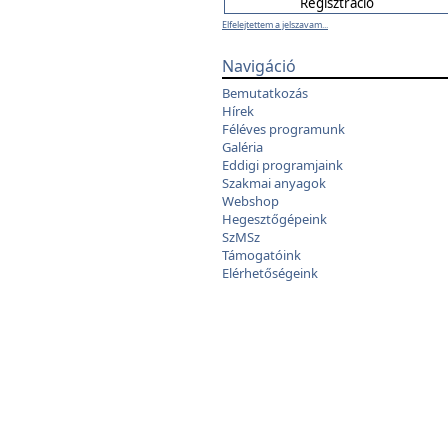
Elfelejtettem a jelszavam...
Navigáció
Bemutatkozás
Hírek
Féléves programunk
Galéria
Eddigi programjaink
Szakmai anyagok
Webshop
Hegesztőgépeink
SzMSz
Támogatóink
Elérhetőségeink