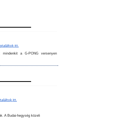
aláltok itt.
k mindenkit a G-PONG versenyen
láltok itt.
nk. A Budai-hegység közeli