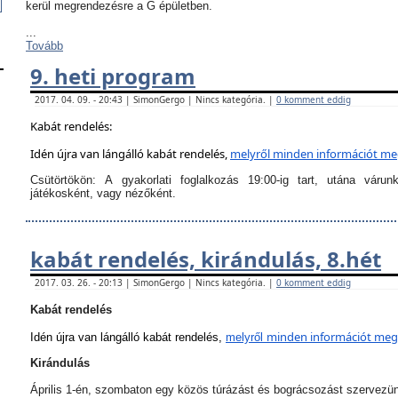
kerül megrendezésre a G épületben.
...
Tovább
9. heti program
2017. 04. 09. - 20:43 | SimonGergo | Nincs kategória. |
0 komment eddig
Kabát rendelés:
Idén újra van lángálló kabát rendelés,
melyről
minden információt megt
Csütörtökön:
A
gyakorlati foglalkozás 19:00-ig tart
, utána várun
játékosként, vagy nézőként.
kabát rendelés, kirándulás, 8.hét
2017. 03. 26. - 20:13 | SimonGergo | Nincs kategória. |
0 komment eddig
Kabát rendelés
minden információt megta
Idén újra van lángálló kabát rendelés,
melyről
Kirándulás
Április 1-én, szombaton egy közös túrázást és bográcsozást szervezü