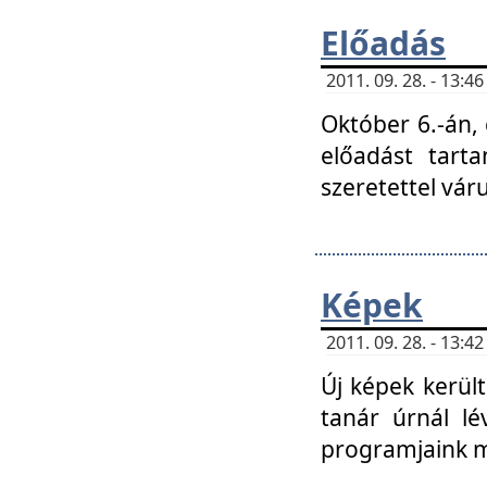
Előadás
2011. 09. 28. - 13:
Október 6.-án,
előadást tart
szeretettel vá
Képek
2011. 09. 28. - 13:
Új képek kerülte
tanár úrnál lé
programjaink m