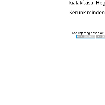
kialakítása. He
Kérünk mindenki
Kopirájt meg hasonlók -