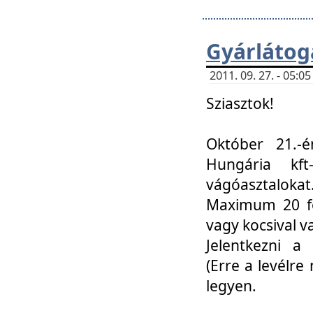
Gyárlátoga
2011. 09. 27. - 05:
Sziasztok!
Október 21.-é
Hungária kf
vágóasztalokat
Maximum 20 fő
vagy kocsival 
Jelentkezni a 
(Erre a levélre 
legyen.