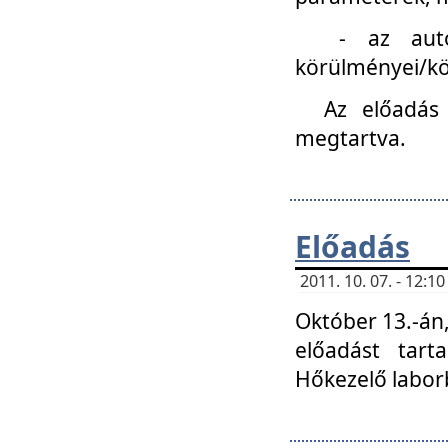
- az autóipa
körülményei/k
Az előadás
megtartva.
Előadás
2011. 10. 07. - 12:
Október 13.-án,
előadást tar
Hőkezelő labor