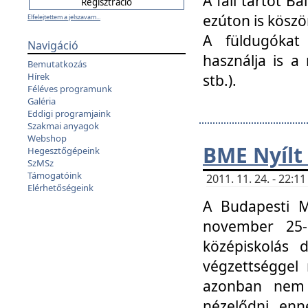
A fali tartót B
ezúton is köszö
Elfelejtettem a jelszavam...
A füldugókat
Navigáció
használja is a 
Bemutatkozás
Hírek
stb.).
Féléves programunk
Galéria
Eddigi programjaink
Szakmai anyagok
Webshop
BME Nyílt
Hegesztőgépeink
SzMSz
Támogatóink
2011. 11. 24. - 22:
Elérhetőségeink
A Budapesti 
november 25-
középiskolás d
végzettséggel
azonban nem 
nézelődni, enn