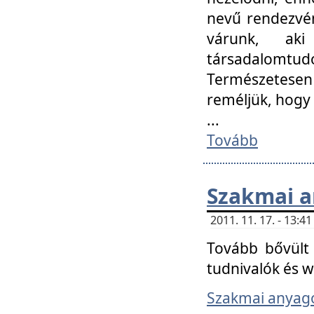
nevű rendezvén
várunk, aki
társadalomtud
Természetesen
reméljük, hogy
...
Tovább
Szakmai 
2011. 11. 17. - 13:
Tovább bővült 
tudnivalók és 
Szakmai anyag