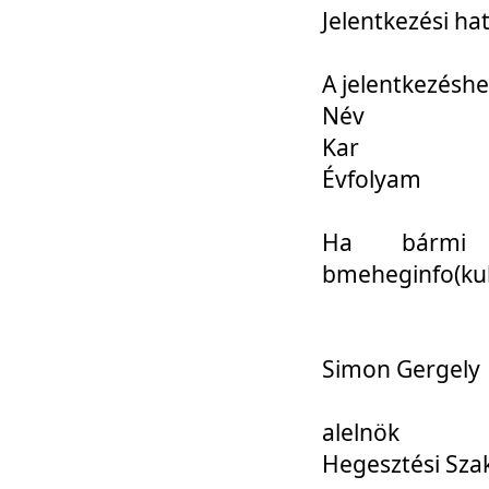
Jelentkezési ha
A jelentkezéshe
Név
Kar
Évfolyam
Ha bármi 
bmeheginfo(kuk
Simon Gergely
alelnök
Hegesztési Sza