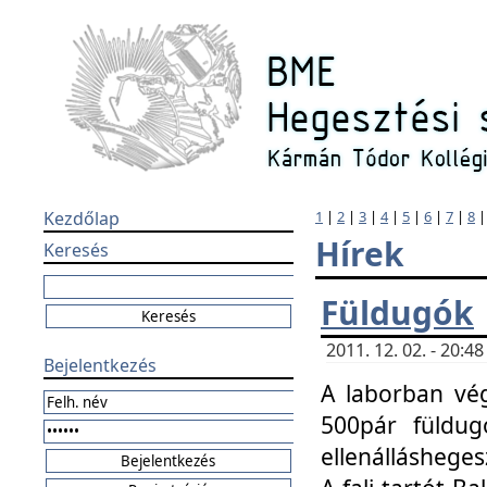
Kezdőlap
1
|
2
|
3
|
4
|
5
|
6
|
7
|
8
Hírek
Keresés
Füldugók
2011. 12. 02. - 20:
Bejelentkezés
A laborban vég
500pár füldugó
ellenállásheges