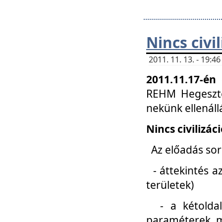
Nincs civi
2011. 11. 13. - 19:
2011.11.17-én
REHM Hegeszté
nekünk ellenál
Nincs civilizác
Az előadás sorá
- áttekintés az
területek)
- a kétoldali 
paraméterek, m