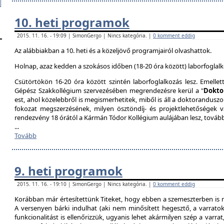
10. heti programok
2015. 11. 16. - 19:09 | SimonGergo | Nincs kategória. |
0 komment eddig
Az alábbiakban a 10. heti és a közeljövő programjairól olvashattok.
Holnap, azaz kedden a szokásos időben (18-20 óra között) laborfoglalk
Csütörtökön 16-20 óra között szintén laborfoglalkozás lesz. Emellet
Gépész Szakkollégium szervezésében megrendezésre kerül a "
Dokto
est, ahol közelebbről is megismerhetitek, miből is áll a doktoranduszo
fokozat megszerzésének, milyen ösztöndíj- és projektlehetőségek 
rendezvény 18 órától a Kármán Tódor Kollégium aulájában lesz, továb
...
Tovább
9. heti programok
2015. 11. 16. - 19:10 | SimonGergo | Nincs kategória. |
0 komment eddig
Korábban már értesítettünk Titeket, hogy ebben a szemeszterben is 
A versenyen bárki indulhat (aki nem minősített hegesztő, a varrat
funkcionalitást is ellenőrizzük, ugyanis lehet akármilyen szép a varrat