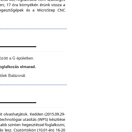
erc, 17 óra környékén érünk vissza a
 hegesztőgépek és a MicroStep CNC
özött a G épületben.
foglalkozás elmarad.
tőek Balázsnál.
it olvashatjátok. Kedden (2015.09.29-
echnológiai utasítás (WPS) készítése
sabb szinten hegesztéssel foglalkozni,
s lesz. Csütörtökön (10.01-én) 16-20