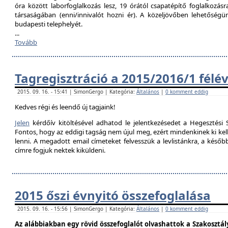
óra között laborfoglalkozás lesz, 19 órától csapatépítő foglalkozás
társaságában (enni/innivalót hozni ér). A közeljövőben lehetőségü
budapesti telephelyét.
...
Tovább
Tagregisztráció a 2015/2016/1 félé
2015. 09. 16. - 15:41 | SimonGergo | Kategória:
Általános
|
0 komment eddig
Kedves régi és leendő új tagjaink!
Jelen
kérdőív kitöltésével adhatod le jelentkezésedet a Hegesztési S
Fontos, hogy az eddigi tagság nem újul meg, ezért mindenkinek ki kell 
lenni. A megadott email címeteket felvesszük a levlistánkra, a későb
címre fogjuk nektek kiküldeni.
2015 őszi évnyitó összefoglalása
2015. 09. 16. - 15:56 | SimonGergo | Kategória:
Általános
|
0 komment eddig
Az alábbiakban egy rövid összefoglalót olvashattok a Szakosztály