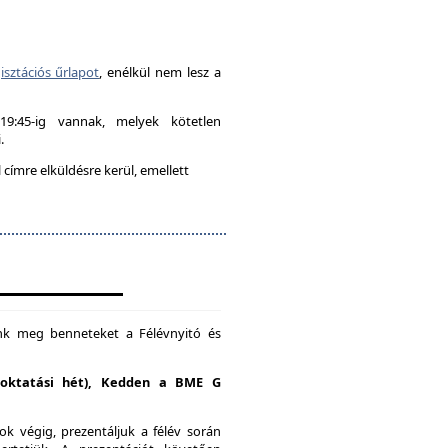
isztációs űrlapot
, enélkül nem lesz a
-19:45-ig vannak, melyek kötetlen
.
címre elküldésre kerül, emellett
unk meg benneteket a Félévnyitó és
. oktatási hét), Kedden a BME G
k végig, prezentáljuk a félév során