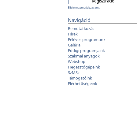
Elfelejtettem a jelszavam...
Navigáció
Bemutatkozás
Hírek
Féléves programunk
Galéria
Eddigi programjaink
Szakmai anyagok
Webshop
Hegesztőgépeink
SzMSz
Támogatóink
Elérhetőségeink