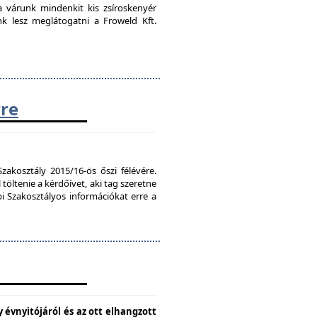
ra várunk mindenkit kis zsíroskenyér
nk lesz meglátogatni a Froweld Kft.
vre
zakosztály 2015/16-ös őszi félévére.
töltenie a kérdőívet, aki tag szeretne
bi Szakosztályos információkat erre a
 évnyitójáról és az ott elhangzott