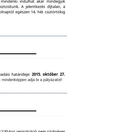
, mindenki indulhat akár mindegyik
tosítunk. A jelentkezés díjtalan, a
olnaptól egészen 14. hét csütörtökig
eadási határideje:
2015. október 27.
z mindenképpen adja le a pályázatot!
12:30-kor, regisztráció nem szükséges