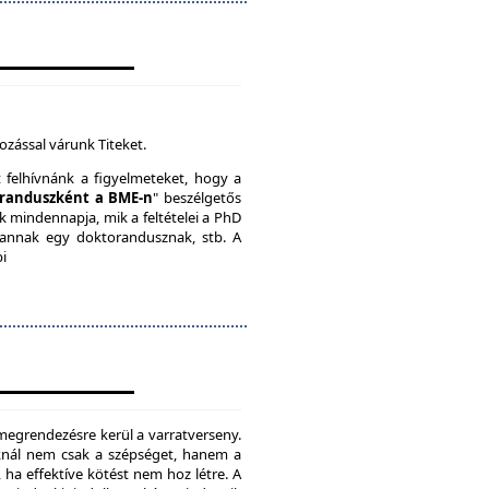
ozással várunk Titeket.
t felhívnánk a figyelmeteket, hogy a
randuszként a BME-n
" beszélgetős
k mindennapja, mik a feltételei a PhD
vannak egy doktorandusznak, stb. A
bi
megrendezésre kerül a varratverseny.
oknál nem csak a szépséget, hanem a
, ha effektíve kötést nem hoz létre. A