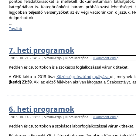
pontos feladatkiírásokat a mellékelt dokumentumban láthatjátok
kategóriában is. Kategóriánként három próbálkozási lehetőséget biz
legjobban teljesítő versenyzőket az év végi vacsoránkon díjazzuk. H
dolgozhattok
...
Tovább
7. heti programok
2015. 10. 21. - 14:52 | SimonGergo | Nincs kategória. |
0 komment eddig
Kedden és csütörtökön is a szokásos foglalkozással várunk titeket.
A GHK kiírta a 2015 őszi
Közösségi ösztöndíj pályázat
ot, melynek l
(kedd) 23:59.
Aki az előző félévben aktívan látogatta a Szakosztályt, a
6. heti programok
2015. 10. 14. - 13:55 | SimonGergo | Nincs kategória. |
0 komment eddig
Kedden és csütörtökön a szokásos laborfoglalkozással várunk titeket.
Pénteken a Froweld Kft.-t látogatjuk meg. Indulás a Kármán koli elől 