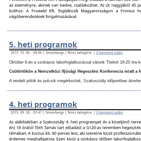
az eseményre, akinek van kedve, csatlakozhat. Az út nagyjából 45 p
kolihoz. A Froweld Kft. foglalkozik Magyarországon a Fronius
vágóberendezések forgalmazásával.
5. heti programok
2015. 10. 06. - 06:06 | SimonGergo | Nincs kategória. |
0 komment eddig
Október 6-án a szokásos laborfoglalkozással várunk Titeket 18-20 óra k
Csütörtökön a Nemzetközi Ifjúsági Hegesztési Konferencia miatt a 
A rendelt pólók és pulcsik megérkeztek, Szakosztály időpontban átvehe
4. heti programok
2015. 09. 28. - 07:47 | SimonGergo | Nincs kategória. |
0 komment eddig
Az alábbiakban a Szakosztály 4. heti programjait és a közeljövő terve
én) 18 órától Tóth Tamás tart előadást a G120-as teremben hegesztést
témában. A kurzus kb. 60 perces lesz, aki szeretne kicsit professzionáli
érdemes meghallgatnia. Ezen kívül a szokásos időben laborfoglalkozá