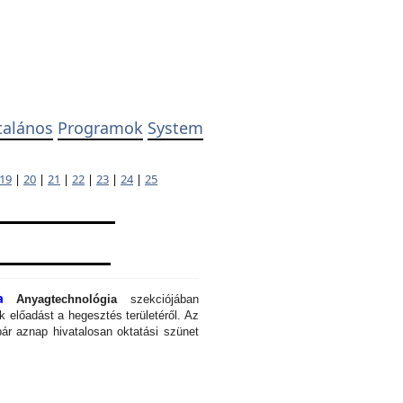
talános
Programok
System
19
|
20
|
21
|
22
|
23
|
24
|
25
a
Anyagtechnológia
szekciójában
 előadást a hegesztés területéről. Az
ár aznap hivatalosan oktatási szünet