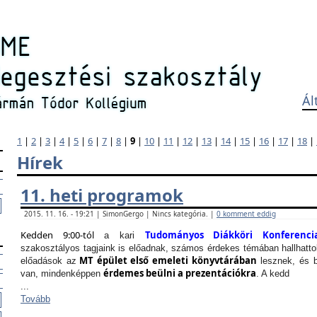
Ál
1
|
2
|
3
|
4
|
5
|
6
|
7
|
8
|
9
|
10
|
11
|
12
|
13
|
14
|
15
|
16
|
17
|
18
|
Hírek
11. heti programok
2015. 11. 16. - 19:21 | SimonGergo | Nincs kategória. |
0 komment eddig
Kedden 9:00-tól
Tudományos Diákköri Konferenci
a kari
szakosztályos tagjaink is előadnak, számos érdekes témában hallhattok
MT épület első emeleti könyvtárában
előadások az
lesznek, és b
érdemes beülni a prezentációkra
van, mindenképpen
. A kedd
...
Tovább