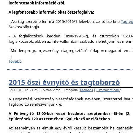
legfontosabb információkról.
A legfontosabb információkat összefoglalva:
- Aki tag szeretne lenni a 2015/2016/1 félévben, az töltse ki a
Tagreg
Szakosztály tagja.
- A foglalkozások kedden 18:00-19:45-ig, és csütrtökön 16:00
foglalkozások, ebben az intervallumban szabadon lehet jönni és menni
- Minden program, esemény a tagregisztációs űrlapon megadott email 
...
Tovább
2015 őszi évnyitó és tagtoborzó
2015. 09. 12. - 11:55 | SimonGergo | Kategória:
Általános
|
0 komment eddig
A Hegesztési Szakosztály vezetőségének nevében, szeretettel hív
Tagtoborzó rendezvényünkre.
A Félévnyitó 18:00-kor veszi kezdetét szeptember 15-én (2
épületének 120-as termében. Gyülekező az előtérben.
Az eseményen az elmúlt egy évről készült beszámolót hallgathatjáto