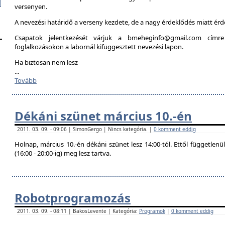
versenyen.
A nevezési határidő a verseny kezdete, de a nagy érdeklődés miatt é
Csapatok jelentkezését várjuk a bmeheginfo@gmail.com címre
foglalkozásokon a labornál kifüggesztett nevezési lapon.
Ha biztosan nem lesz
...
Tovább
Dékáni szünet március 10.-én
2011. 03. 09. - 09:06 | SimonGergo | Nincs kategória. |
0 komment eddig
Holnap, március 10.-én dékáni szünet lesz 14:00-tól. Ettől független
(16:00 - 20:00-ig) meg lesz tartva.
Robotprogramozás
2011. 03. 09. - 08:11 | BakosLevente | Kategória:
Programok
|
0 komment eddig