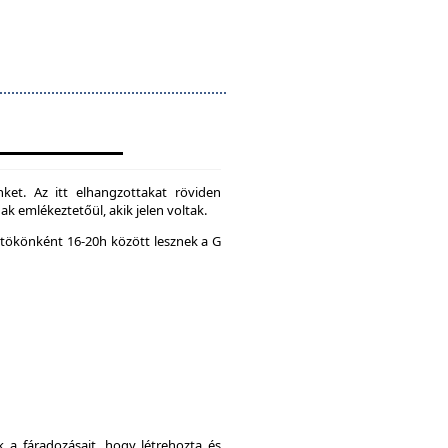
ket. Az itt elhangzottakat röviden
k emlékeztetőül, akik jelen voltak.
tökönként 16-20h között lesznek a G
a fáradozásait, hogy létrehozta és