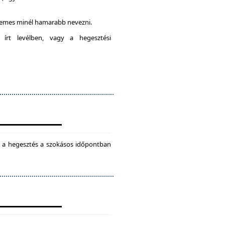
rdemes minél hamarabb nevezni.
 írt levélben, vagy a hegesztési
ül a hegesztés a szokásos időpontban