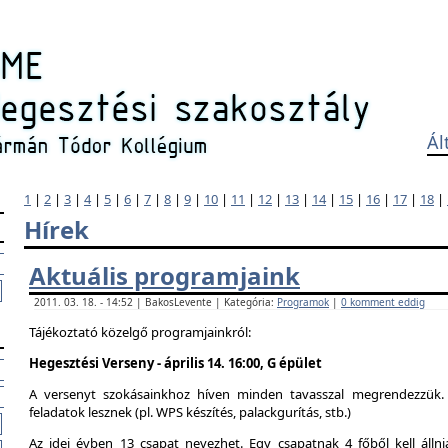
Ál
1
|
2
|
3
|
4
|
5
|
6
|
7
|
8
|
9
|
10
|
11
|
12
|
13
|
14
|
15
|
16
|
17
|
18
|
Hírek
Aktuális programjaink
2011. 03. 18. - 14:52 | BakosLevente | Kategória:
Programok
|
0 komment eddig
Tájékoztató közelgő programjainkról:
Hegesztési Verseny - április 14. 16:00, G épület
A versenyt szokásainkhoz híven minden tavasszal megrendezzük. 
feladatok lesznek (pl. WPS készítés, palackgurítás, stb.)
Az idei évben 13 csapat nevezhet. Egy csapatnak 4 főből kell álln