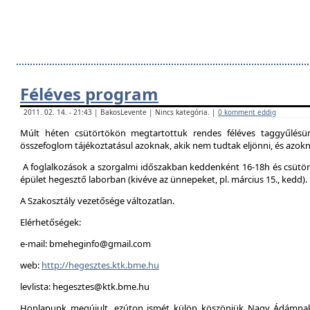
Féléves program
2011. 02. 14. - 21:43 | BakosLevente | Nincs kategória. |
0 komment eddig
Múlt héten csütörtökön megtartottuk rendes féléves taggyűlésün
összefoglom tájékoztatásul azoknak, akik nem tudtak eljönni, és azokna
A foglalkozások a szorgalmi időszakban keddenként 16-18h és csütör
épület hegesztő laborban (kivéve az ünnepeket, pl. március 15., kedd).
A Szakosztály vezetősége változatlan.
Elérhetőségek:
e-mail: bmeheginfo@gmail.com
web:
http://hegesztes.ktk.bme.hu
levlista: hegesztes@ktk.bme.hu
Honlapunk megújult, ezúton ismét külön köszönjük Nagy Ádámnak 