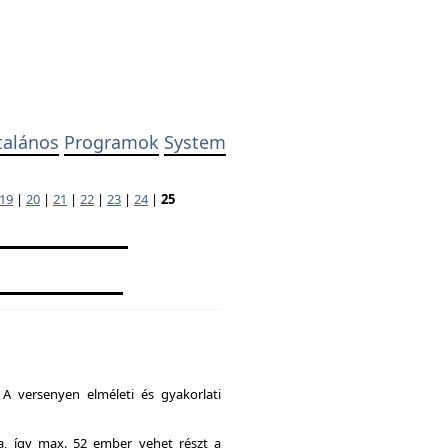
talános
Programok
System
19
|
20
|
21
|
22
|
23
|
24
|
25
A versenyen elméleti és gyakorlati
ia, így max. 52 ember vehet részt a