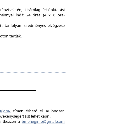
viseletén, kizárólag felsőoktatási
ménnyel indít 24 órás (4 x 6 óra)
ott tanfolyam eredményes elvégzése
oton tartják.
u/jom/
címen érhető el. Különösen
evékenységért (is) lehet kapni.
lentkezzen a
bmeheginfo@gmail.com