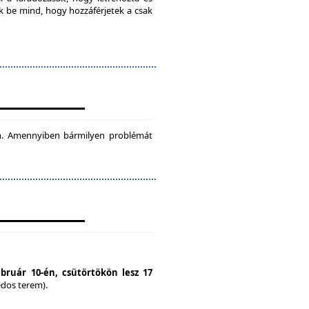
ok be mind, hogy hozzáférjetek a csak
tam. Amennyiben bármilyen problémát
ebruár 10-én, csütörtökön lesz 17
édos terem).