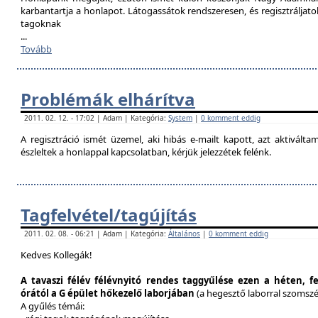
karbantartja a honlapot. Látogassátok rendszeresen, és regisztráljat
tagoknak
...
Tovább
Problémák elhárítva
2011. 02. 12. - 17:02 | Adam | Kategória:
System
|
0 komment eddig
A regisztráció ismét üzemel, aki hibás e-mailt kapott, azt aktivál
észleltek a honlappal kapcsolatban, kérjük jelezzétek felénk.
Tagfelvétel/tagújítás
2011. 02. 08. - 06:21 | Adam | Kategória:
Általános
|
0 komment eddig
Kedves Kollegák!
A tavaszi félév félévnyitó rendes taggyűlése ezen a héten, f
órától a G épület hőkezelő laborjában
(a hegesztő laborral szomsz
A gyűlés témái: