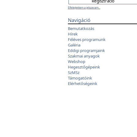
Elfelejtettem a jelszavam...
Navigáció
Bemutatkozás
Hírek
Féléves programunk
Galéria
Eddigi programjaink
Szakmai anyagok
Webshop
Hegesztőgépeink
SzMSz
Támogatóink
Elérhetőségeink