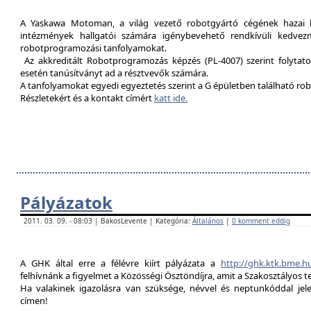
A Yaskawa Motoman, a világ vezető robotgyártó cégének hazai kép
intézmények hallgatói számára igénybevehető rendkívüli kedvez
robotprogramozási tanfolyamokat.
Az akkreditált Robotprogramozás képzés (PL-4007) szerint folytat
esetén tanúsítványt ad a résztvevők számára.
A tanfolyamokat egyedi egyeztetés szerint a G épületben található rob
Részletekért és a kontakt címért
katt ide.
Pályázatok
2011. 03. 09. - 08:03 | BakosLevente | Kategória:
Általános
|
0 komment eddig
A GHK által erre a félévre kiírt pályázata a
http://ghk.ktk.bme.h
felhívnánk a figyelmet a Közösségi Ösztöndíjra, amit a Szakosztályos t
Ha valakinek igazolásra van szüksége, névvel és neptunkóddal je
címen!