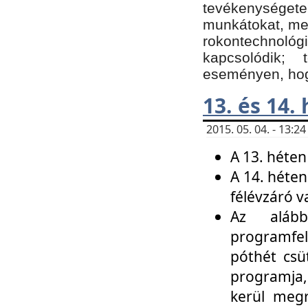
tevékenységet
munkátokat, me
rokontechnoló
kapcsolódik;
eseményen, hogy
13. és 14.
2015. 05. 04. - 13:
A 13. héten
A 14. héten
félévzáró v
Az alább
programfel
póthét csü
programja,
kerül meg