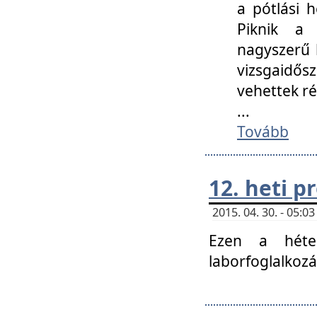
a pótlási h
Piknik a 
nagyszerű 
vizsgaidő
vehettek ré
...
Tovább
12. heti 
2015. 04. 30. - 05:
Ezen a héte
laborfoglalkozá