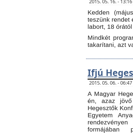
2015. 05. 16. - 13:
Kedden (május 
teszünk rendet 
labort, 18 órátó
Mindkét program
takarítani, azt 
Ifjú Hege
2015. 05. 06. - 06:
A Magyar Heges
én, azaz jövő
Hegesztők Konfe
Egyetem Anyag
rendezvén
formájában 