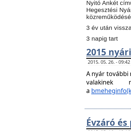
Nyitó Ankét cím
Hegesztési Nyá
közreműködésé
3 év után vissz
3 napig tart
2015 nyári
2015. 05. 26. - 09:
A nyár további
valakinek
a
bmeheginfo(k
Évzáró és