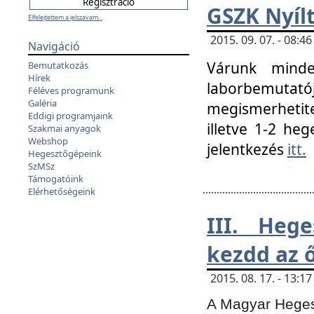
GSZK Nyíl
Elfelejtettem a jelszavam...
2015. 09. 07. - 08:
Navigáció
Várunk minde
Bemutatkozás
Hírek
laborbemutató
Féléves programunk
Galéria
megismerhetite
Eddigi programjaink
illetve 1-2 heg
Szakmai anyagok
Webshop
jelentkezés
itt.
Hegesztőgépeink
SzMSz
Támogatóink
Elérhetőségeink
III. Heg
kezdd az ő
2015. 08. 17. - 13:
A Magyar Hegesz