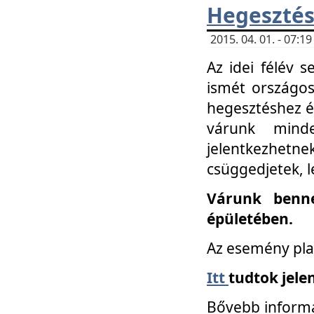
Hegesztés
2015. 04. 01. - 07:
Az idei félév 
ismét országos
hegesztéshez é
várunk mind
jelentkezhe
csüggedjetek, l
Várunk benne
épületében.
Az esemény pla
Itt
tudtok jele
Bővebb informá