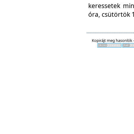
keressetek min
óra, csütörtök 
Kopirájt meg hasonlók -