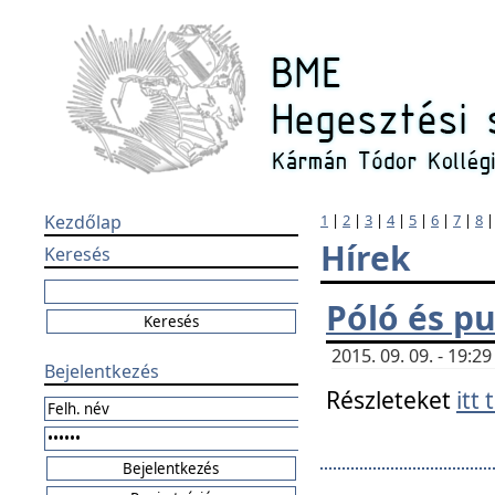
Kezdőlap
1
|
2
|
3
|
4
|
5
|
6
|
7
|
8
Hírek
Keresés
Póló és pu
2015. 09. 09. - 19:
Bejelentkezés
Részleteket
itt 