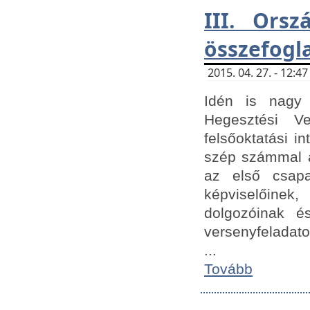
III. Orsz
összefogl
2015. 04. 27. - 12:
Idén is nagy 
Hegesztési Ve
felsőoktatási 
szép számmal a
az első csap
képviselőine
dolgozóinak é
versenyfeladato
...
Tovább