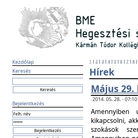
Kezdőlap
1
|
2
|
3
|
4
|
5
|
6
|
7
|
8
Hírek
Keresés
Május 29.
2014. 05. 28. - 07:
Bejelentkezés
Amennyiben u
kikapcsolni, ak
szokások sze