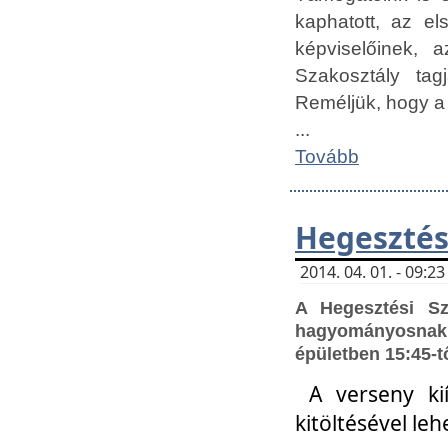
kaphatott, az e
képviselőinek,
Szakosztály tag
Reméljük, hogy a
...
Tovább
Hegesztés
2014. 04. 01. - 09:
A Hegesztési S
hagyományosnak 
épületben 15:45-t
A verseny ki
kitöltésével leh