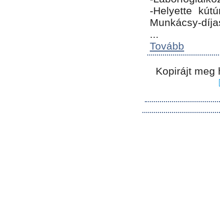
-Helyette kút
Munkácsy-díja
...
Tovább
Kopirájt meg 