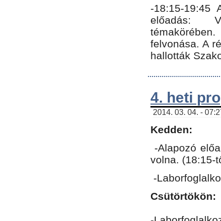
-18:15-19:45
előadás: Vo
témakörében.
felvonása. A 
hallották Szako
4. heti p
2014. 03. 04. - 07:
Kedden:
-Alapozó előa
volna. (18:15-
-Laborfoglalk
Csütörtökön:
-Laborfoglalko