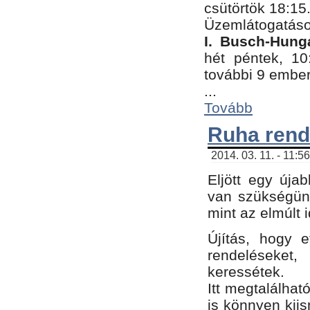
csütörtök 18:15
Üzemlátogatáso
I. Busch-Hung
hét péntek, 10
további 9 embe
...
Tovább
Ruha rend
2014. 03. 11. - 11:5
Eljött egy úja
van szükségünk
mint az elmúlt
Újítás, hogy e
rendelések
keressétek.
Itt megtalálhat
is könnyen kii