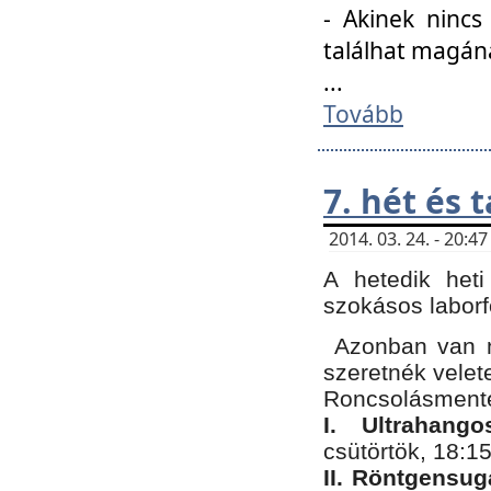
- Akinek nincs
találhat magán
...
Tovább
7. hét és 
2014. 03. 24. - 20:
A hetedik heti
szokásos labor
Azonban van n
szeretnék velet
Roncsolásmente
I. Ultrahang
csütörtök, 18:15
II. Röntgensug