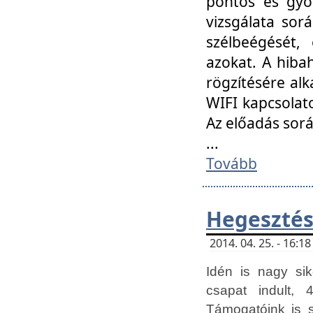
pontos és gyor
vizsgálata so
szélbeégését, 
azokat. A hibah
rögzítésére alk
WIFI kapcsolat
Az előadás sor
...
Tovább
Hegesztés
2014. 04. 25. - 16:
Idén is nagy sik
csapat indult, 
Támogatóink is 