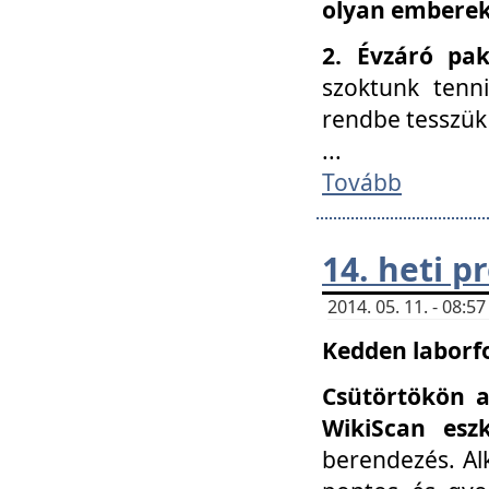
olyan embereke
2. Évzáró pa
szoktunk tenn
rendbe tesszü
...
Tovább
14. heti 
2014. 05. 11. - 08:
Kedden laborfo
Csütörtökön a
WikiScan eszk
berendezés. Al