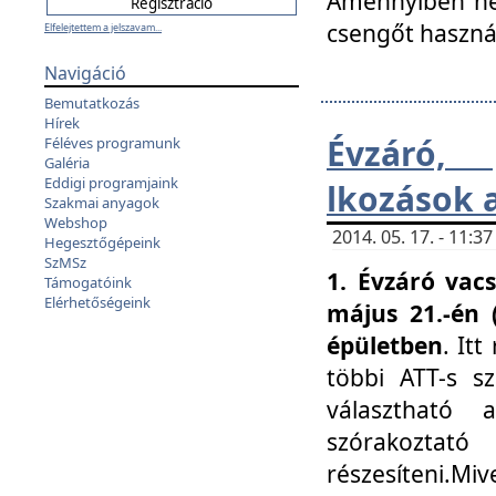
Amennyiben nem
csengőt haszná
Elfelejtettem a jelszavam...
Navigáció
Bemutatkozás
Hírek
Évzáró, 
Féléves programunk
Galéria
Eddigi programjaink
lkozások 
Szakmai anyagok
Webshop
2014. 05. 17. - 11:
Hegesztőgépeink
SzMSz
1. Évzáró vac
Támogatóink
Elérhetőségeink
május 21.-én 
épületben
. It
többi ATT-s sz
választható 
szórakoztató
részesíteni.Miv