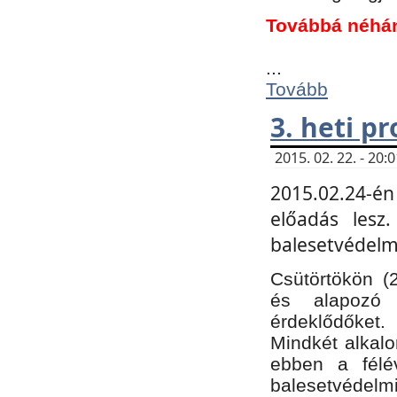
Továbbá néhá
...
Tovább
3. heti p
2015. 02. 22. - 20
2015.02.24-én
előadás lesz
balesetvédelmi
Csütörtökön (
és alapozó e
érdeklődőket.
Mindkét alkalo
ebben a félé
balesetvédelmi