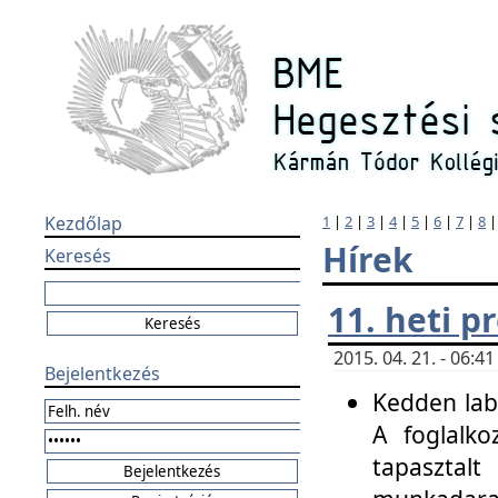
Kezdőlap
1
|
2
|
3
|
4
|
5
|
6
|
7
|
8
Hírek
Keresés
11. heti 
2015. 04. 21. - 06:
Bejelentkezés
Kedden labo
A foglalko
tapasztal