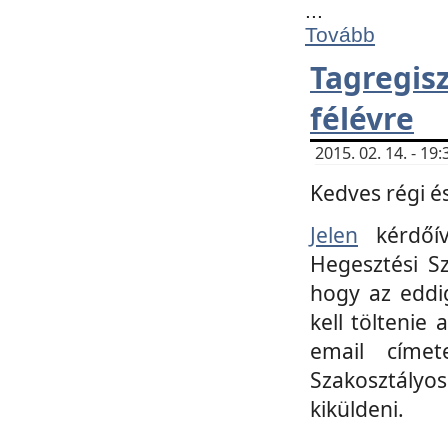
...
Tovább
Tagregi
félévre
2015. 02. 14. - 1
Kedves régi és
Jelen
kérdőív
Hegesztési Sz
hogy az eddi
kell töltenie
email címet
Szakosztályo
kiküldeni.