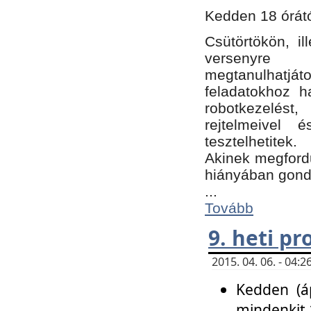
Kedden 18 órátó
Csütörtökön, i
versenyre k
megtanulhatj
feladatokhoz ha
robotkezelést
rejtelmeivel 
tesztelhetitek.
Akinek megfordu
hiányában gon
...
Tovább
9. heti p
2015. 04. 06. - 04
Kedden (áp
mindenkit 