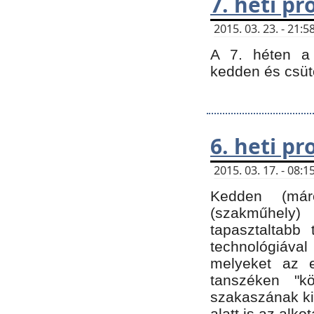
7. heti p
2015. 03. 23. - 21
A 7. héten a 
kedden és csüt
6. heti p
2015. 03. 17. - 08
Kedden (márc
(szakműhely)
tapasztaltabb 
technológiával
melyeket az e
tanszéken "k
szakaszának ki
alatt is az alko