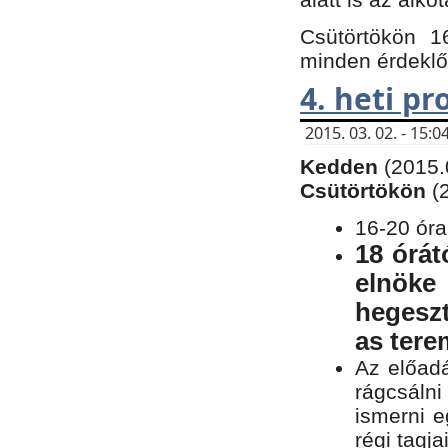
Csütörtökön 1
minden érdeklő
4. heti p
2015. 03. 02. - 15
Kedden
(2015.
Csütörtökön
(
16-20 óra
18 órát
elnöke
hegeszt
as ter
Az előad
rágcsálni
ismerni e
régi tagja