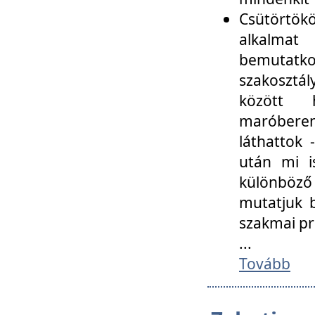
Csütörtökö
alkalmat
bemutatko
szakosztál
között
maróbere
láthattok
után mi i
különböző 
mutatjuk b
szakmai p
...
Tovább