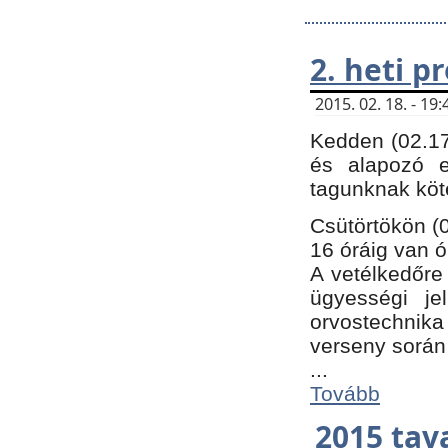
2. heti 
2015. 02. 18. - 1
Kedden (02.17
és alapozó e
tagunknak köt
Csütörtökön (0
16 óráig van ó
A vetélkedőre 
ügyességi je
orvostechnika 
verseny során
...
Tovább
2015 tav