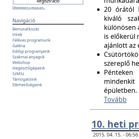
munkadarab
20 órától 
Elfelejtettem a jelszavam...
kiváló sz
Navigáció
különösen a
Bemutatkozás
Hírek
is előkerül
Féléves programunk
ajánlott az
Galéria
Eddigi programjaink
Csütörtökö
Szakmai anyagok
szereplő he
Webshop
Hegesztőgépeink
Pénteken 
SzMSz
Támogatóink
mindenkit
Elérhetőségeink
épületben. 
Tovább
10. heti 
2015. 04. 15. - 06: