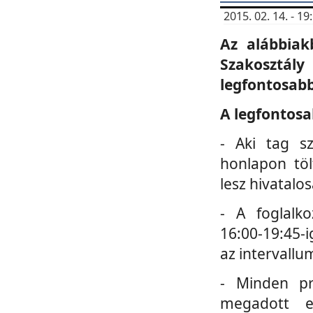
2015. 02. 14. - 
Az alábbiak
Szakosztá
legfontosabb
A legfontosa
- Aki tag s
honlapon töl
lesz hivatalo
- A foglalk
16:00-19:45-i
az intervallu
- Minden pr
megadott e