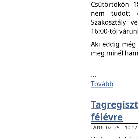
Csütörtökön 18
nem tudott e
Szakosztály v
16:00-tól váru
Aki eddig még 
meg minél ham
...
Tovább
Tagregis
félévre
2016. 02. 25. - 10: