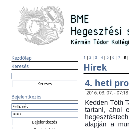
Kezdőlap
1
|
2
|
3
|
4
|
5
|
6
|
7
|
8
Hírek
Keresés
4. heti p
2016. 03. 07. - 07:
Bejelentkezés
Kedden Tóth Ta
tartani, ahol
hegesztéstechn
alapján a mun