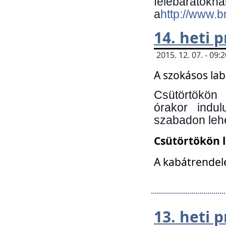
felebará
a
http://www.
14. heti
2015. 12. 07. - 09
A szokásos la
Csütörtökön
órakor indu
szabadon lehe
Csütörtökön 
A kabátrendelé
13. heti