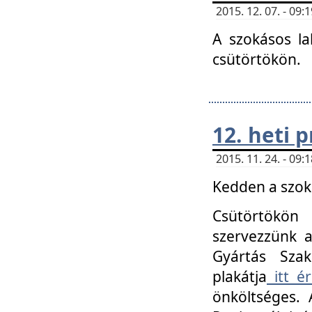
2015. 12. 07. - 09
A szokásos la
csütörtökön.
12. heti
2015. 11. 24. - 09
Kedden a szoká
Csütörtökö
szervezzünk a
Gyártás Szak
plakátja
itt ér
önköltséges. 