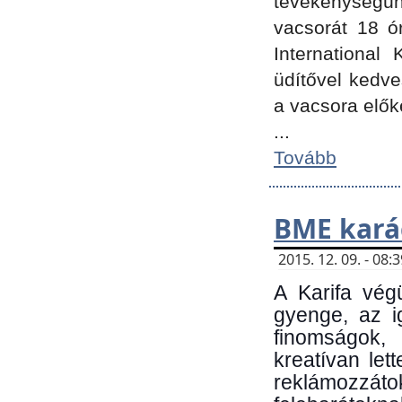
tevékenységünk
vacsorát 18 ó
International 
üdítővel kedv
a vacsora elők
...
Tovább
BME kará
2015. 12. 09. - 08
A Karifa vég
gyenge, az i
finomságok,
kreatívan let
reklámozzá