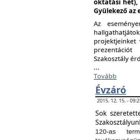
oktatási hét)
Gyülekező az 
Az eseménye
hallgathatjáto
projektjeinket
prezentációt
Szakosztály ér
...
Tovább
Évzáró
2015. 12. 15. - 09
Sok szeretett
Szakosztályun
120-as ter