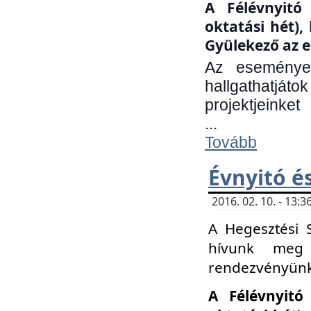
A Félévnyitó 
oktatási hét)
Gyülekező az e
Az eseményen
hallgathatjáto
projektjeinket
...
Tovább
Évnyitó é
2016. 02. 10. - 13
A Hegesztési 
hívunk meg 
rendezvényünk
A Félévnyitó