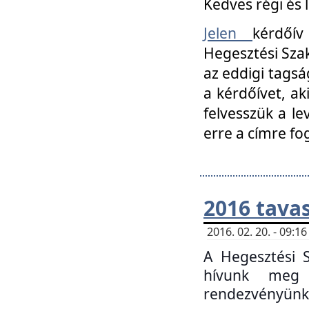
Kedves régi és 
Jelen
kérdőív
Hegesztési Szak
az eddigi tagsá
a kérdőívet, ak
felvesszük a le
erre a címre fo
2016 tavas
2016. 02. 20. - 09:
A Hegesztési S
hívunk meg 
rendezvényünk