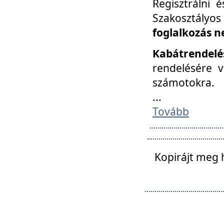
Regisztrálni 
Szakosztályos
foglalkozás n
Kabátrendelé
rendelésére v
számotokra.
...
Tovább
Kopirájt meg 