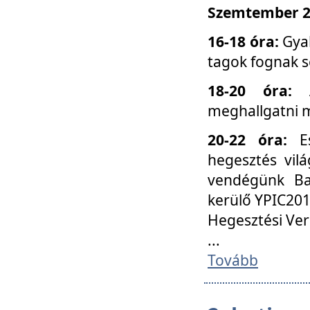
Szemtember 25
16-18 óra:
Gyak
tagok fognak s
18-20 óra:
meghallgatni m
20-22 óra:
Es
hegesztés vilá
vendégünk Ba
kerülő YPIC201
Hegesztési Ver
...
Tovább