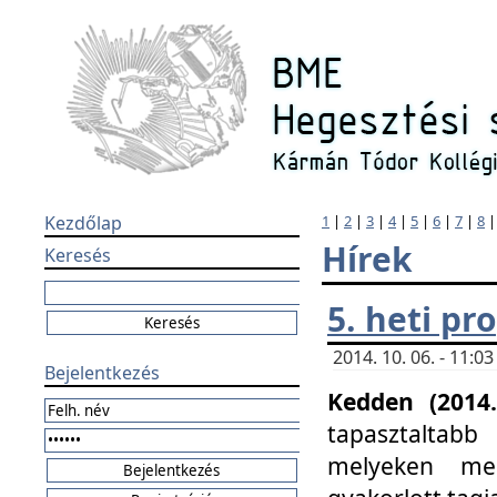
Kezdőlap
1
|
2
|
3
|
4
|
5
|
6
|
7
|
8
Hírek
Keresés
5. heti p
2014. 10. 06. - 11:
Bejelentkezés
Kedden (2014.
tapasztaltabb
melyeken meg