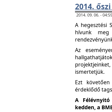
2014. őszi
2014. 09. 06. - 04
A hegesztési 
hívunk meg 
rendezvényünk
Az eseménye
hallgathatjáto
projektjeink
ismertetjük.
Ezt követően 
érdeklődő tag
A Félévnyitó
kedden, a BME