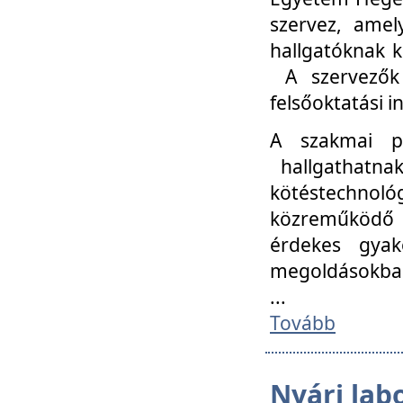
szervez, amel
hallgatóknak k
A szervezők
felsőoktatási 
A szakmai p
hallgathatna
kötéstechnológ
közreműködő i
érdekes gyak
megoldásokba
...
Tovább
Nyári lab