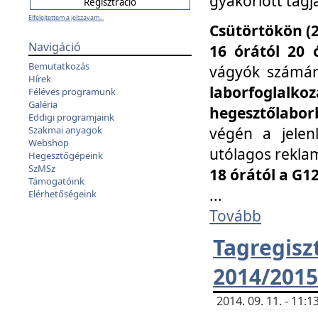
gyakorlott tagj
Elfelejtettem a jelszavam...
Csütörtökön (2
Navigáció
16 órától 20 
Bemutatkozás
vágyók számá
Hírek
laborfoglal
Féléves programunk
Galéria
hegesztőlaborb
Eddigi programjaink
végén a jelenl
Szakmai anyagok
Webshop
utólagos reklam
Hegesztőgépeink
SzMSz
18 órától a G1
Támogatóink
...
Elérhetőségeink
Tovább
Tagreg
2014/2015
2014. 09. 11. - 11