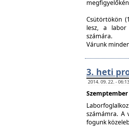
megfigyelőkén
Csütörtökön (1
lesz, a labor
számára.
Várunk mindenk
3. heti p
2014. 09. 22. - 06
Szemptember 2
Laborfoglalk
számámra. A ve
fogunk közele