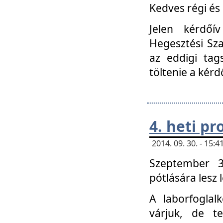
Kedves régi és 
Jelen kérdőí
Hegesztési Sza
az eddigi tag
töltenie a kérd
4. heti p
2014. 09. 30. - 15
Szeptember 3
pótlására lesz
A laborfoglal
várjuk, de t