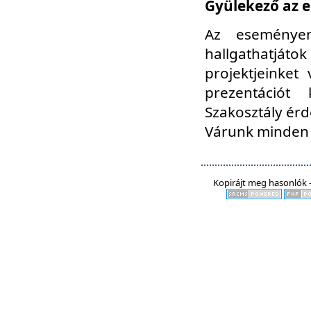
Gyülekező az e
Az eseményen
hallgathatjáto
projektjeinket
prezentációt
Szakosztály ér
Várunk minden 
Kopirájt meg hasonlók -