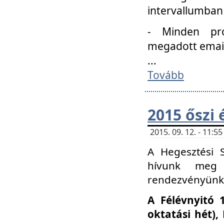
intervallumban
- Minden pro
megadott email 
...
Tovább
2015 őszi 
2015. 09. 12. - 11:
A Hegesztési S
hívunk meg 
rendezvényünk
A Félévnyitó 
oktatási hét)