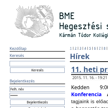
Kezdőlap
1
|
2
|
3
|
4
|
5
|
6
|
7
|
8
Hírek
Keresés
11. heti 
2015. 11. 16. - 19:
Bejelentkezés
Kedden 9:
Konferencia
tagjaink is elő