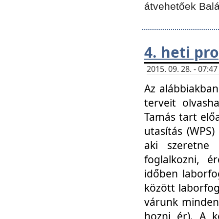
átvehetőek Balá
4. heti p
2015. 09. 28. - 07:
Az alábbiakban 
terveit olvash
Tamás tart elő
utasítás (WPS)
aki szeretne k
foglalkozni, 
időben laborfo
között laborfog
várunk mindenk
hozni ér). A 