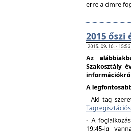
erre a címre fo
2015 őszi 
2015. 09. 16. - 15:
Az alábbiakb
Szakosztály é
információkról
A legfontosabb
- Aki tag szere
Tagregisztációs
- A foglalkozá
19:45-ig vann