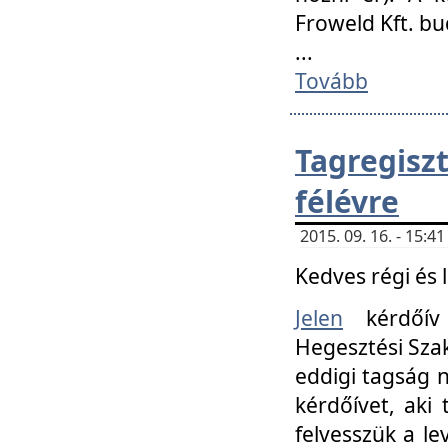
Froweld Kft. bu
...
Tovább
Tagregis
félévre
2015. 09. 16. - 15:
Kedves régi és 
Jelen
kérdőív 
Hegesztési Szak
eddigi tagság n
kérdőívet, aki
felvesszük a le