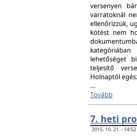
versenyen bár
varratoknál ne
ellenőrizzük, u
kötést nem hoz
dokumentumban 
kategóriába
lehetőséget bi
teljesítő ver
Holnaptól egés
...
Tovább
7. heti p
2015. 10. 21. - 14: