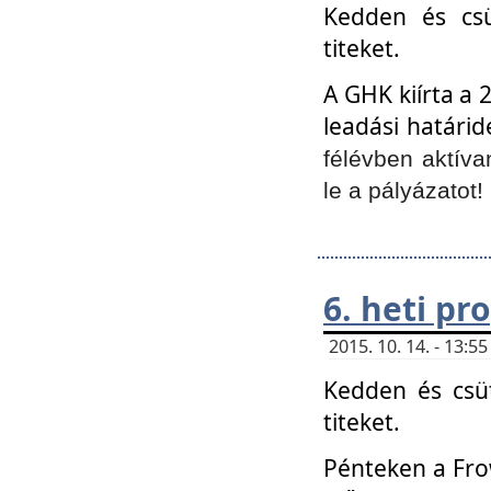
Kedden és csü
titeket.
A GHK kiírta a 
leadási határid
félévben aktíva
le a pályázatot!
6. heti p
2015. 10. 14. - 13:
Kedden és csüt
titeket.
Pénteken a Frow