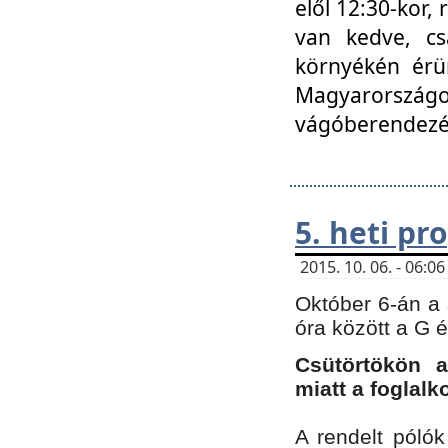
elől 12:30-kor,
van kedve, cs
környékén érün
Magyarországo
vágóberendezé
5. heti p
2015. 10. 06. - 06:
Október 6-án a 
óra között a G 
Csütörtökön a
miatt a foglal
A rendelt póló