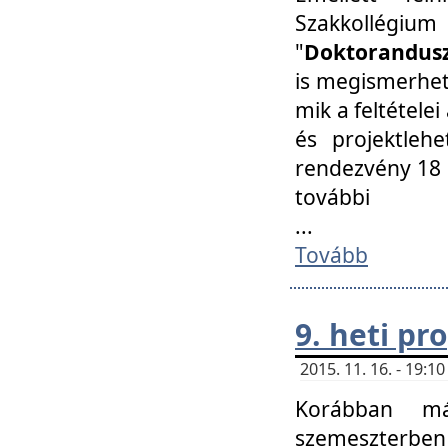
Szakkollégi
"
Doktorandusz
is megismerhet
mik a feltétele
és projektleh
rendezvény 18 
további
...
Tovább
9. heti p
2015. 11. 16. - 19:
Korábban má
szemeszterben