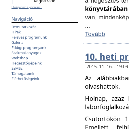
a hegesztés ter
könyvtárában
Elfelejtettem a jelszavam...
van, mindenké
Navigáció
...
Bemutatkozás
Hírek
Tovább
Féléves programunk
Galéria
Eddigi programjaink
Szakmai anyagok
10. heti 
Webshop
Hegesztőgépeink
2015. 11. 16. - 19:
SzMSz
Támogatóink
Az alábbiakb
Elérhetőségeink
olvashattok.
Holnap, azaz 
laborfoglalkozá
Csütörtökön 16
Emellett fe