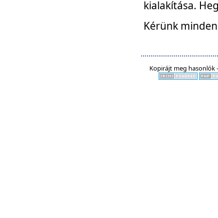
kialakítása. He
Kérünk mindenki
Kopirájt meg hasonlók -