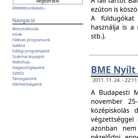
A fali tartót B
ezúton is köszö
Elfelejtettem a jelszavam...
A füldugókat
Navigáció
használja is a 
Bemutatkozás
Hírek
stb.).
Féléves programunk
Galéria
Eddigi programjaink
Szakmai anyagok
Webshop
BME Nyílt
Hegesztőgépeink
SzMSz
Támogatóink
2011. 11. 24. - 22:
Elérhetőségeink
A Budapesti 
november 25-
középiskolás d
végzettséggel
azonban nem 
nézelődni, enn