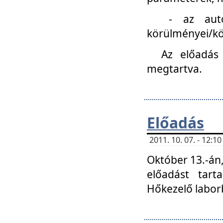
- az autóipa
körülményei/k
Az előadás
megtartva.
Előadás
2011. 10. 07. - 12:
Október 13.-án,
előadást tar
Hőkezelő labor