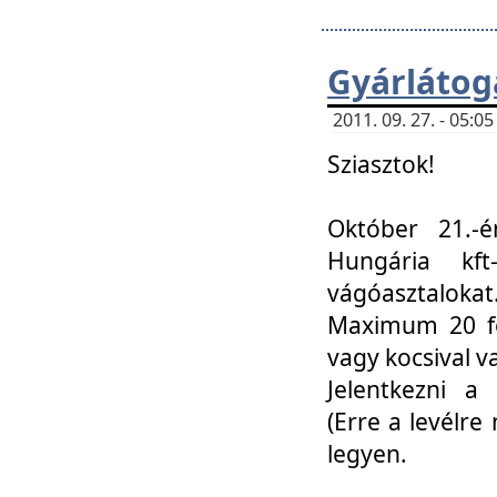
Gyárlátoga
2011. 09. 27. - 05:
Sziasztok!
Október 21.-é
Hungária kf
vágóasztalokat
Maximum 20 fő
vagy kocsival 
Jelentkezni a 
(Erre a levélre 
legyen.