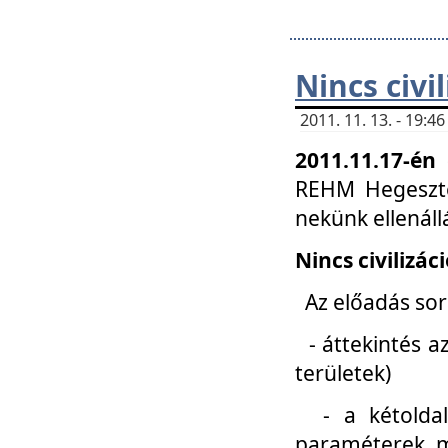
Nincs civi
2011. 11. 13. - 19:
2011.11.17-én
REHM Hegeszté
nekünk ellenál
Nincs civilizác
Az előadás sorá
- áttekintés az
területek)
- a kétoldali 
paraméterek, m