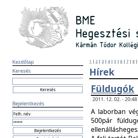
Kezdőlap
1
|
2
|
3
|
4
|
5
|
6
|
7
|
8
Hírek
Keresés
Füldugók
2011. 12. 02. - 20:
Bejelentkezés
A laborban vég
500pár füldugó
ellenállásheges