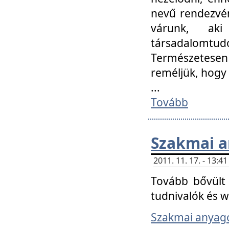
nevű rendezvén
várunk, aki
társadalomtud
Természetesen
reméljük, hogy
...
Tovább
Szakmai 
2011. 11. 17. - 13:
Tovább bővült 
tudnivalók és 
Szakmai anyag