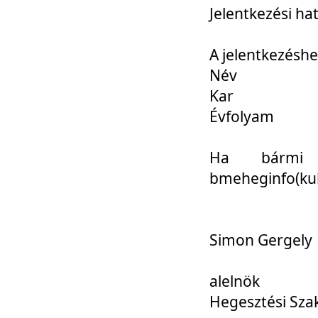
Jelentkezési ha
A jelentkezéshe
Név
Kar
Évfolyam
Ha bármi 
bmeheginfo(kuk
Simon Gergely
alelnök
Hegesztési Sza