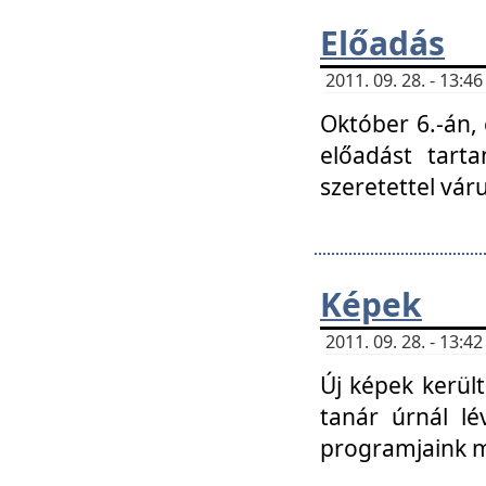
Előadás
2011. 09. 28. - 13:
Október 6.-án,
előadást tart
szeretettel vá
Képek
2011. 09. 28. - 13:
Új képek kerülte
tanár úrnál lé
programjaink m