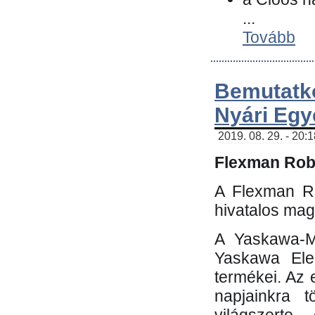
...
Tovább
Bemutatk
Nyári Egy
2019. 08. 29. - 20:
Flexman Robo
A Flexman Ro
hivatalos mag
A Yaskawa-Mo
Yaskawa Elec
termékei. Az e
napjainkra t