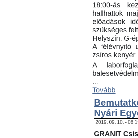
18:00-ás kez
hallhattok ma
előadások id
szükséges fel
Helyszín: G-ép
A félévnyitó 
zsíros kenyér.
A laborfogl
balesetvédelm
...
Tovább
Bemutatk
Nyári Egy
2019. 09. 10. - 08:
GRANIT Csis