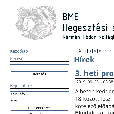
Kezdőlap
1
|
2
|
3
|
4
|
5
|
6
|
7
|
8
Hírek
Keresés
3. heti p
2019. 09. 23. - 05:
Bejelentkezés
A héten kedden
18 között lesz 
kötelező előad
Elindult a ta