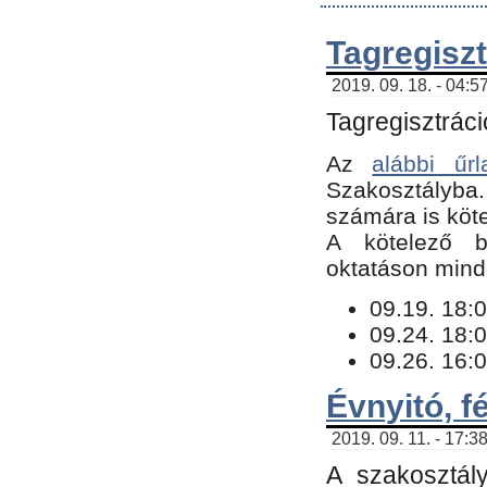
Tagregiszt
2019. 09. 18. - 04:5
Tagregisztráci
Az
alábbi űrl
Szakosztályba.
számára is köte
​A kötelező b
oktatáson minde
09.19. 18:0
09.24. 18:0
09.26. 16:0
Évnyitó, f
2019. 09. 11. - 17:3
A szakosztál