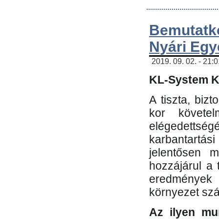
Bemutatk
Nyári Egy
2019. 09. 02. - 21:
KL-System Kf
A tiszta, bi
kor követe
elégedettség
karbantartás
jelentősen m
hozzájárul a
eredmények e
környezet sz
Az ilyen mu