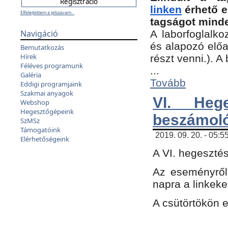
linken
érhető e
Elfelejtettem a jelszavam...
tagságot minde
Navigáció
A laborfoglalko
és alapozó előa
Bemutatkozás
Hírek
részt venni.). 
Féléves programunk
...
Galéria
Tovább
Eddigi programjaink
Szakmai anyagok
VI. Heg
Webshop
Hegesztőgépeink
beszámol
SzMSz
Támogatóink
2019. 09. 20. - 05:5
Elérhetőségeink
A VI. hegeszté
Az eseményről
napra a linkeke
A csütörtökön 