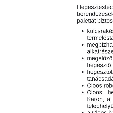
Hegesztés
berendezések 
palettát bizto
kulcsr
termelés
megbízh
alkatrésze
megelőző
hegesztő 
hegesztő
tanácsad
Cloos rob
Cloos he
Karon, a 
telephely
a Cloos h