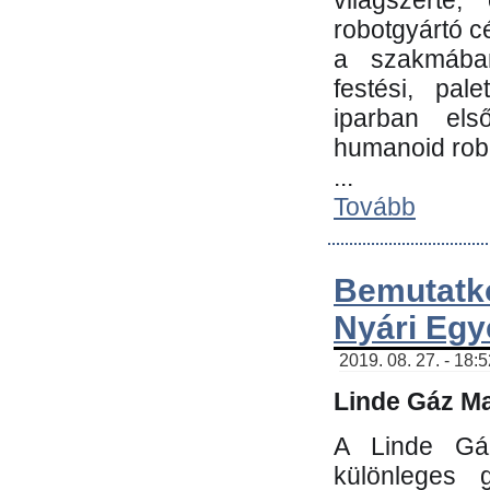
világszerte
robotgyártó c
a szakmában:
festési, pale
iparban els
humanoid robo
...
Tovább
Bemutatk
Nyári Egy
2019. 08. 27. - 18:
Linde Gáz Ma
A Linde Gáz
különleges 