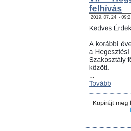
felhívás
2019. 07. 24. - 09:
Kedves Érdek
A korábbi év
a Hegesztési
Szakosztály 
között.
...
Tovább
Kopirájt meg 