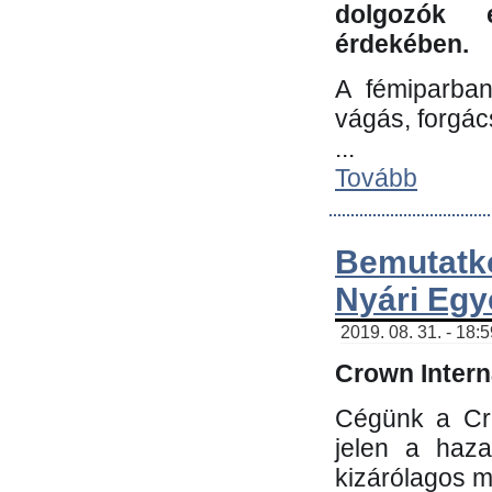
dolgozók 
érdekében.
A fémiparba
vágás, forgác
...
Tovább
Bemutatk
Nyári Egy
2019. 08. 31. - 18:
Crown Interna
Cégünk a Cro
jelen a haz
kizárólagos m