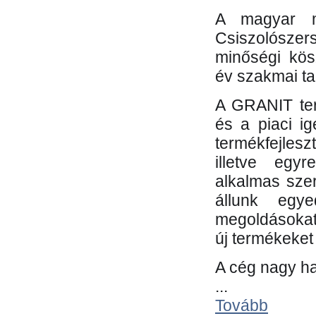
A magyar m
Csiszolósze
minőségi kös
év szakmai tap
A GRANIT ter
és a piaci i
termékfejles
illetve egy
alkalmas sze
állunk egye
megoldásokat
új termékeket 
A cég nagy ha
...
Tovább