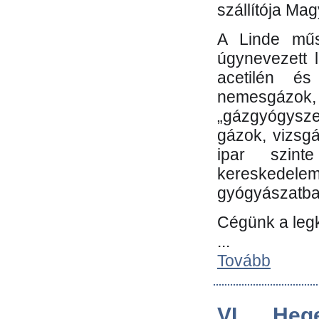
szállítója Ma
A Linde műs
úgynevezett 
acetilén és
nemesgáz
„gázgyógysze
gázok, vizsg
ipar szin
kereskedele
gyógyászatb
Cégünk a leg
...
Tovább
VI. Heg